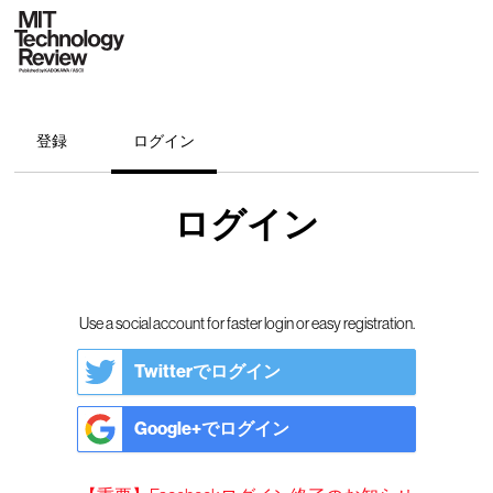
登録
ログイン
ログイン
Use a social account for faster login or easy registration.
Twitterでログイン
Google+でログイン