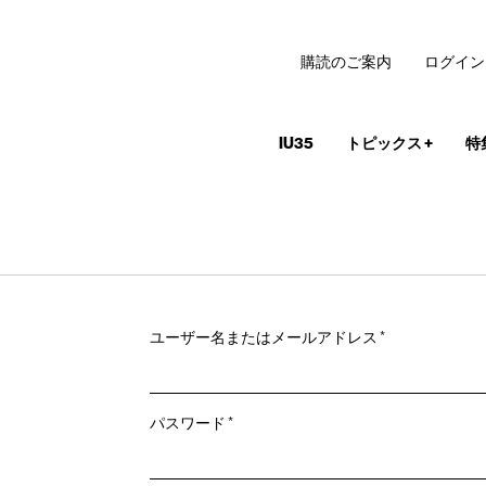
購読のご案内
ログイン
IU35
トピックス
+
特
必
ユーザー名またはメールアドレス
*
須
必
パスワード
*
須