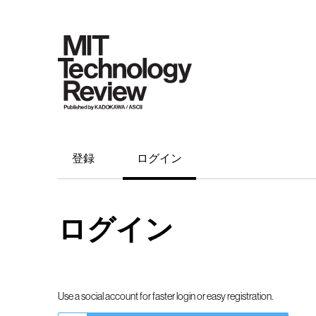
登録
ログイン
ログイン
Use a social account for faster login or easy registration.