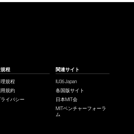
諸規程
関連サイト
倫理規程
IU35 Japan
利用規約
各国版サイト
プライバシー
日本MIT会
MITベンチャーフォーラ
ム