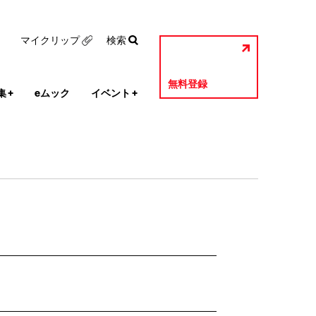
マイクリップ
検索
無料登録
集
+
eムック
イベント
+