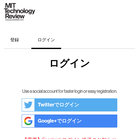
登録
ログイン
ログイン
Use a social account for faster login or easy registration.
Twitterでログイン
Google+でログイン