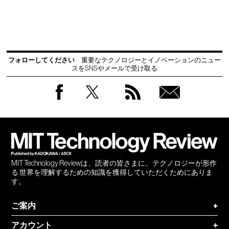
フォローしてください
重要なテクノロジーとイノベーションのニュー
スをSNSやメールで受け取る
Facebook
Twitter
RSS
無料
会員
登録
MIT Technology Reviewは、読者の皆さまに、テクノロジーが形作
る 世界を理解するための知識を獲得していただくためにありま
す。
ご案内
+
アカウント
+