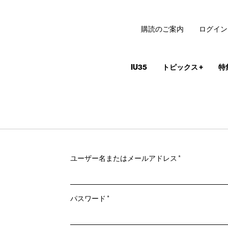
購読のご案内
ログイン
IU35
トピックス
+
特
必
ユーザー名またはメールアドレス
*
須
必
パスワード
*
須