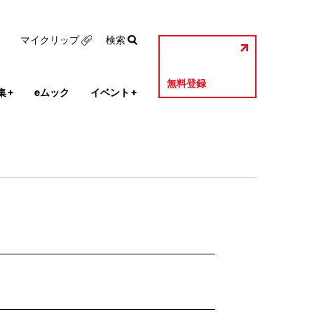
マイクリップ
検索
無料登録
集
+
eムック
イベント
+