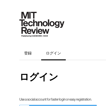
登録
ログイン
ログイン
Use a social account for faster login or easy registration.