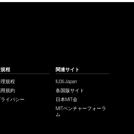
諸規程
関連サイト
倫理規程
IU35 Japan
利用規約
各国版サイト
プライバシー
日本MIT会
MITベンチャーフォーラ
ム