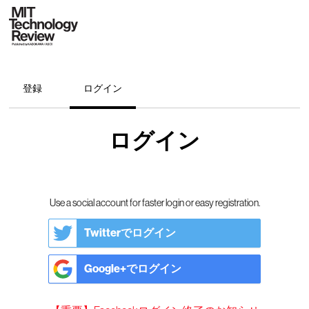
登録
ログイン
ログイン
Use a social account for faster login or easy registration.
Twitterでログイン
Google+でログイン