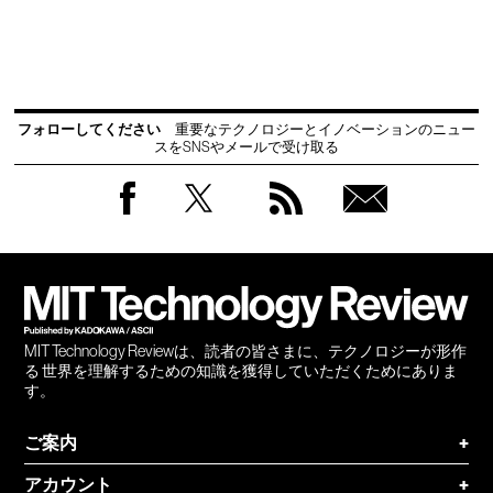
フォローしてください
重要なテクノロジーとイノベーションのニュー
スをSNSやメールで受け取る
Facebook
Twitter
RSS
無料
会員
登録
MIT Technology Reviewは、読者の皆さまに、テクノロジーが形作
る 世界を理解するための知識を獲得していただくためにありま
す。
ご案内
+
アカウント
+