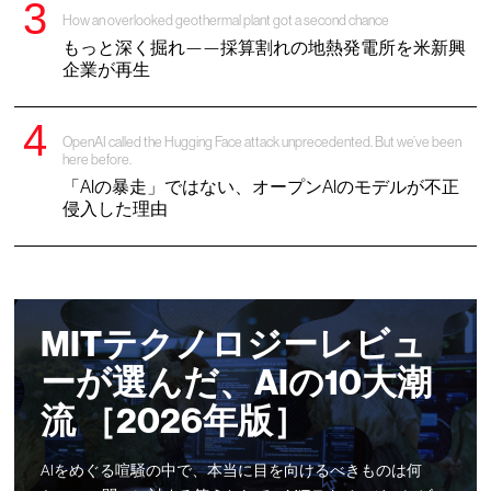
How an overlooked geothermal plant got a second chance
もっと深く掘れ——採算割れの地熱発電所を米新興
企業が再生
OpenAI called the Hugging Face attack unprecedented. But we’ve been
here before.
「AIの暴走」ではない、オープンAIのモデルが不正
侵入した理由
MITテクノロジーレビュ
ーが選んだ、AIの10大潮
流 ［2026年版］
AIをめぐる喧騒の中で、本当に目を向けるべきものは何