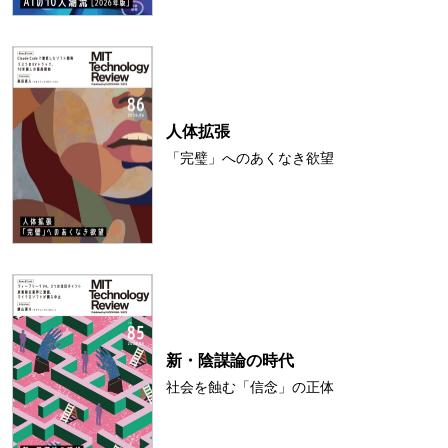
人体拡張
「完璧」へのあくなき欲望
新・陰謀論の時代
社会を蝕む「信念」の正体