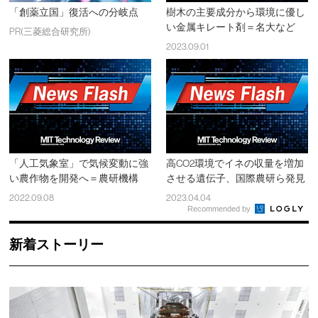
「創薬立国」復活への分岐点
樹木の主要成分から環境に優し
い金属キレート剤＝名大など
PR(三菱総合研究所)
2023.09.01
「人工気象室」で気候変動に強
高CO2環境でイネの収量を増加
い農作物を開発へ＝農研機構
させる遺伝子、国際農研ら発見
2022.09.08
2023.04.04
Recommended by
新着ストーリー