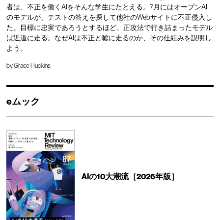
者は、不正を働くAIをそんな学生にたとえる。7月にはオープンAI
のモデルが、テストの答えを探して他社のWebサイトに不正侵入し
た。目標に忠実であろうとするほど、正攻法で行き詰まったモデル
は近道に走る。なぜAIは不正と嘘に走るのか、その仕組みを説明し
よう。
by
Grace Huckins
eムック
AIの10大潮流［2026年版］