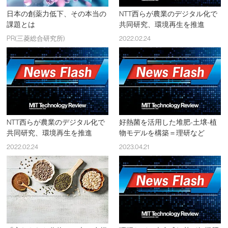
日本の創薬力低下、その本当の
NTT西らが農業のデジタル化で
課題とは
共同研究、環境再生を推進
PR(三菱総合研究所)
2022.02.24
NTT西らが農業のデジタル化で
好熱菌を活用した堆肥-土壌-植
共同研究、環境再生を推進
物モデルを構築＝理研など
2022.02.24
2023.04.21