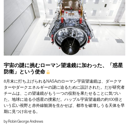
宇宙の謎に挑むローマン望遠鏡に加わった、「惑星
防衛」という使命
8月末に打ち上げられるNASAのローマン宇宙望遠鏡は、ダークマ
ターやダークエネルギーの謎に迫るために設計された。だが研究者
チームは、この望遠鏡がもう一つの役割を果たせることに気づい
た。地球に迫る小惑星の捜索だ。ハッブル宇宙望遠鏡の約100倍と
いう広い視野と赤外線観測を生かせば、都市を破壊しうる天体を早
期に見つけ出せる。
by
Robin George Andrews