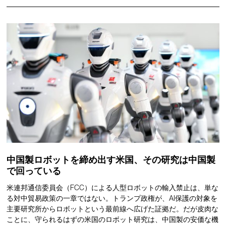
中国製ロボットを締め出す米国、その研究は中国製
で回っている
米連邦通信委員会（FCC）による人型ロボットの輸入禁止は、単な
る対中貿易政策の一章ではない。トランプ政権が、AI保護の対象を
主要研究所からロボットという最前線へ広げた証拠だ。だが皮肉な
ことに、守られるはずの米国のロボット研究は、中国製の安価な機