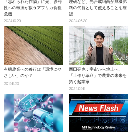
「忘れられた作物」に光、 多様
理研など、光合成細菌が無機肥
性への転換が救うアフリカ食糧
料の代替として使えることを確
危機
認
2024.10.23
2024.06.20
有機農業への移行は「環境にや
西田亮也：宇宙から地上へ、
さしい」のか？
「土作り革命」で農業の未来を
拓く起業家
2019.11.20
2024.09.11