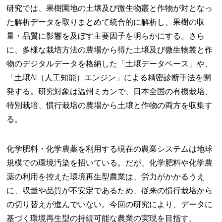
研究では、果樹園地の土壌及び微生物叢と作物が対となっ
た解析データを取りまとめて統合的に解析し、果樹の収
量・品質に影響を及ぼす主要因子を明らかにする。さら
に、多様な栽培方法の農場から得た土壌及び微生物叢と作
物のデジタルデータを格納した「土壌データベース」や、
「土壌AI（人工知能）エンジン」による精密診断手法を開
発する。研究対象は温州ミカンで、日本全国の有機栽培、
特別栽培、慣行栽培の農場から土壌と作物の両方を収集す
る。
化学肥料・化学農薬を利用する現在の農業システムは地球
規模での環境汚染を招いている。だが、化学肥料や化学農
薬の利用を控えた環境再生型農業は、労力がかかるうえ
に、収量や品質が不安定であるため、従来の慣行栽培から
の切り替えが進んでいない。今回の研究により、データに
基づく環境再生型の持続可能な農業の実現を目指す。