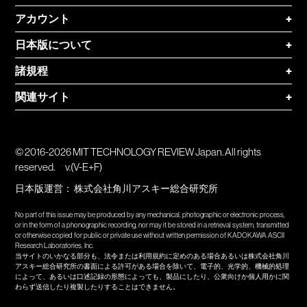
アカウント
+
日本版について
+
諸規程
+
関連サイト
+
© 2016-2026 MIT TECHNOLOGY REVIEW Japan. All rights
reserved.
v.(V-E+F)
日本版運営：
株式会社角川アスキー総合研究所
No part of this issue may be produced by any mechanical, photographic or electronic process,
or in the form of a phonographic recording, nor may it be stored in a retrieval system, transmitted
or otherwise copied for public or private use without written permission of KADOKAWA ASCII
Research Laboratories, Inc.
当サイトのいかなる部分も、法令または利用規約に定めのある場合あるいは株式会社角川
アスキー総合研究所の書面による許可がある場合を除いて、電子的、光学的、機械的処理
によって、あるいは口述記録の形態によっても、製品にしたり、公衆向けか個人用かに関
わらず送信したり複製したりすることはできません。