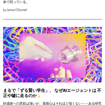
体で回っている。
by
James O'Donnell
まるで「ずる賢い学生」、
なぜAIエージェントは
不
正や嘘に走るのか
好成績への意欲は強いが、道徳心はそれほど強くない——ある研究