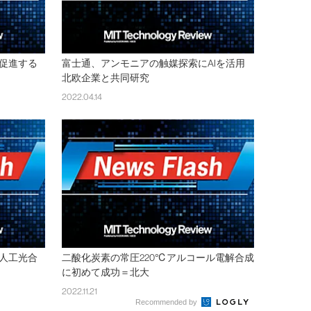
促進する
富士通、アンモニアの触媒探索にAIを活用
北欧企業と共同研究
2022.04.14
人工光合
二酸化炭素の常圧220℃アルコール電解合成
に初めて成功＝北大
2022.11.21
Recommended by