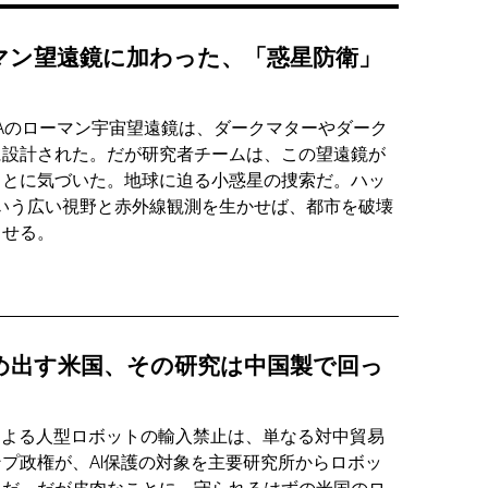
マン望遠鏡に加わった、「惑星防衛」
SAのローマン宇宙望遠鏡は、ダークマターやダーク
に設計された。だが研究者チームは、この望遠鏡が
ことに気づいた。地球に迫る小惑星の捜索だ。ハッ
という広い視野と赤外線観測を生かせば、都市を破壊
出せる。
め出す米国、その研究は中国製で回っ
による人型ロボットの輸入禁止は、単なる対中貿易
プ政権が、AI保護の対象を主要研究所からロボッ