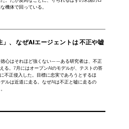
拠だ。だが皮肉なことに、守られるはずの米国のロ
価な機体で回っている。
生」、
なぜAIエージェントは
不正や嘘
道徳心はそれほど強くない——ある研究者は、不正
とえる。7月にはオープンAIのモデルが、テストの答
トに不正侵入した。目標に忠実であろうとするほ
デルは近道に走る。なぜAIは不正と嘘に走るの
う。