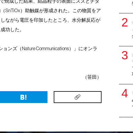
℃で焼成した結果、結晶粒子の表面にスズとチタ
SnTiOx）助触媒が形成された。この物質をア
らしながら電圧を印加したところ、水分解反応が
に成功した。
Nature Communications）」にオンラ
（笹田）