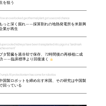
生を狙う
How an overlooked geothermal plant got a second chance
もっと深く掘れ——採算割れの地熱発電所を米新興
企業が再生
Supercooled kidneys have been transplanted into pigs in a “landmark
achievement”
ブタ腎臓を過冷却で保存、 72時間後の再移植に成
功 ——臨床標準より回復速く
Trump’s AI protectionism has come for robotics
中国製ロボットを締め出す米国、その研究は中国製
で回っている