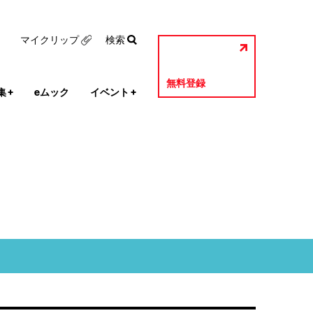
マイクリップ
検索
無料登録
集
+
eムック
イベント
+