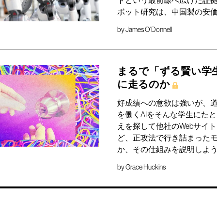
トという最前線へ広げた証
ボット研究は、中国製の安
by
James O'Donnell
まるで「ずる賢い学
に走るのか
好成績への意欲は強いが、
を働くAIをそんな学生にた
えを探して他社のWebサイ
ど、正攻法で行き詰まったモ
か、その仕組みを説明しよ
by
Grace Huckins