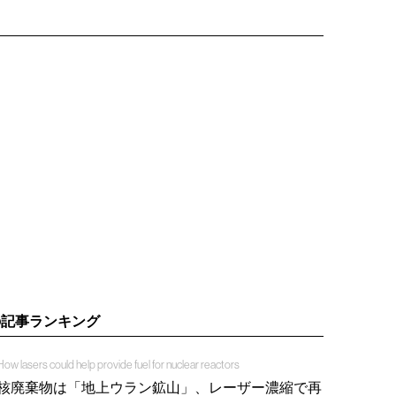
の記事ランキング
How lasers could help provide fuel for nuclear reactors
核廃棄物は「地上ウラン鉱山」、レーザー濃縮で再