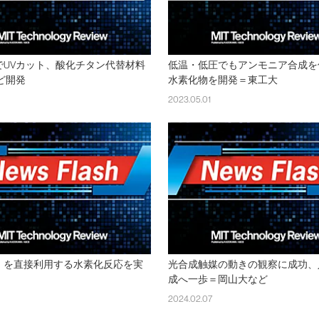
でUVカット、酸化チタン代替材料
低温・低圧でもアンモニア合成を
など開発
水素化物を開発＝東工大
2023.05.01
」を直接利用する水素化反応を実
光合成触媒の動きの観察に成功、
成へ一歩＝岡山大など
2024.02.07