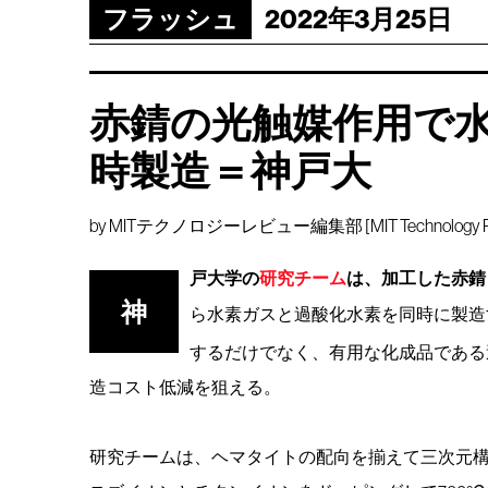
フラッシュ
2022年3月25日
赤錆の光触媒作用で
時製造＝神戸大
by
MITテクノロジーレビュー編集部 [MIT Technology Rev
戸大学の
研究チーム
は、加工した赤錆
神
ら水素ガスと過酸化水素を同時に製造
するだけでなく、有用な化成品である
造コスト低減を狙える。
研究チームは、ヘマタイトの配向を揃えて三次元