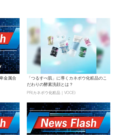
卑金属合
「つるすべ肌」に導くカネボウ化粧品のこ
だわりの酵素洗顔とは？
PR(カネボウ化粧品｜VOCE)