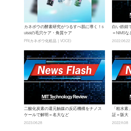
カネボウの酵素研究がつるすべ肌に導く！s
白い鉄錆
uisaiの毛穴ケア・角質ケア
＝NIMS
PR(カネボウ化粧品｜VOCE)
2022.06.22
二酸化炭素の還元触媒の反応機構をナノス
「粗水素
ケールで解明＝名大など
証＝阪大
2023.06.28
2022.11.08