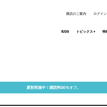
購読のご案内
ログイン
IU35
トピックス
+
特
夏割実施中！購読料20％オフ。