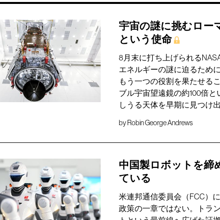
宇宙の謎に挑むロー
という使命
8月末に打ち上げられるNA
エネルギーの謎に迫るため
もう一つの役割を果たせる
ブル宇宙望遠鏡の約100倍
しうる天体を早期に見つけ
by
Robin George Andrews
中国製ロボットを締
ている
米連邦通信委員会（FCC）
政策の一章ではない。トラン