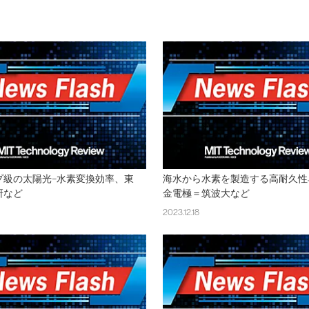
プ級の太陽光−水素変換効率、東
海水から水素を製造する高耐久性
研など
金電極＝筑波大など
2023.12.18