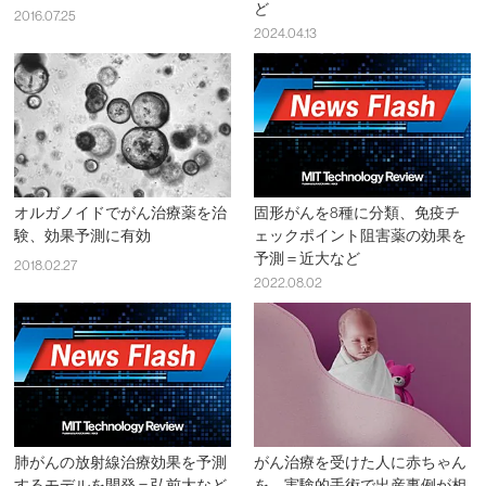
ど
2016.07.25
2024.04.13
オルガノイドでがん治療薬を治
固形がんを8種に分類、免疫チ
験、効果予測に有効
ェックポイント阻害薬の効果を
予測＝近大など
2018.02.27
2022.08.02
肺がんの放射線治療効果を予測
がん治療を受けた人に赤ちゃん
するモデルを開発＝弘前大など
を、実験的手術で出産事例が相