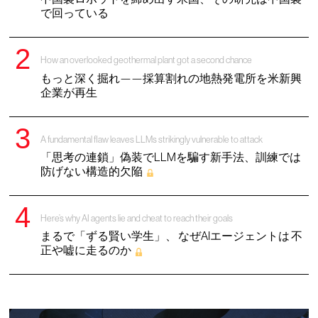
で回っている
How an overlooked geothermal plant got a second chance
もっと深く掘れ——採算割れの地熱発電所を米新興
企業が再生
A fundamental flaw leaves LLMs strikingly vulnerable to attack
「思考の連鎖」偽装でLLMを騙す新手法、訓練では
防げない構造的欠陥
Here’s why AI agents lie and cheat to reach their goals
まるで「ずる賢い学生」、 なぜAIエージェントは 不
正や嘘に走るのか