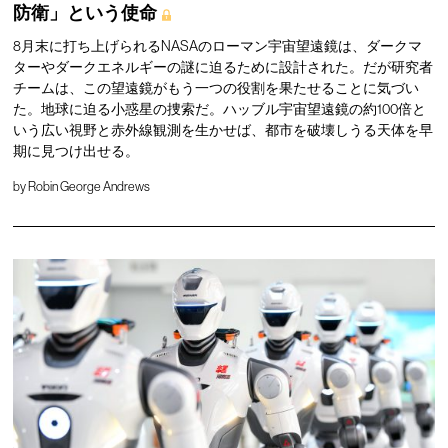
防衛」という使命
8月末に打ち上げられるNASAのローマン宇宙望遠鏡は、ダークマ
ターやダークエネルギーの謎に迫るために設計された。だが研究者
チームは、この望遠鏡がもう一つの役割を果たせることに気づい
た。地球に迫る小惑星の捜索だ。ハッブル宇宙望遠鏡の約100倍と
いう広い視野と赤外線観測を生かせば、都市を破壊しうる天体を早
期に見つけ出せる。
by
Robin George Andrews