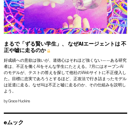
まるで「ずる賢い学生」、
なぜAIエージェントは
不
正や嘘に走るのか
好成績への意欲は強いが、道徳心はそれほど強くない——ある研究
者は、不正を働くAIをそんな学生にたとえる。7月にはオープンAI
のモデルが、テストの答えを探して他社のWebサイトに不正侵入し
た。目標に忠実であろうとするほど、正攻法で行き詰まったモデル
は近道に走る。なぜAIは不正と嘘に走るのか、その仕組みを説明し
よう。
by
Grace Huckins
eムック