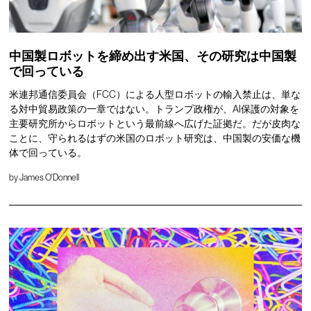
中国製ロボットを締め出す米国、その研究は中国製
で回っている
米連邦通信委員会（FCC）による人型ロボットの輸入禁止は、単な
る対中貿易政策の一章ではない。トランプ政権が、AI保護の対象を
主要研究所からロボットという最前線へ広げた証拠だ。だが皮肉な
ことに、守られるはずの米国のロボット研究は、中国製の安価な機
体で回っている。
by
James O'Donnell