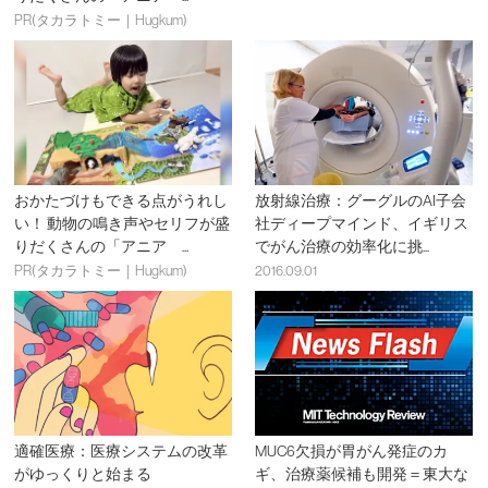
PR(タカラトミー｜Hugkum)
おかたづけもできる点がうれし
放射線治療：グーグルのAI子会
い！ 動物の鳴き声やセリフが盛
社ディープマインド、イギリス
りだくさんの「アニア ...
でがん治療の効率化に挑...
PR(タカラトミー｜Hugkum)
2016.09.01
適確医療：医療システムの改革
MUC6欠損が胃がん発症のカ
がゆっくりと始まる
ギ、治療薬候補も開発＝東大な