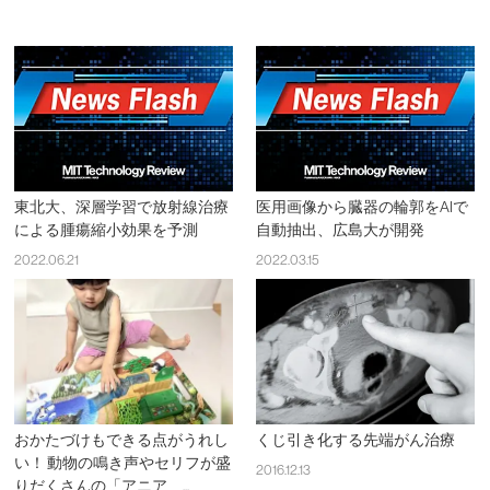
東北大、深層学習で放射線治療
医用画像から臓器の輪郭をAIで
による腫瘍縮小効果を予測
自動抽出、広島大が開発
2022.06.21
2022.03.15
おかたづけもできる点がうれし
くじ引き化する先端がん治療
い！ 動物の鳴き声やセリフが盛
2016.12.13
りだくさんの「アニア ...