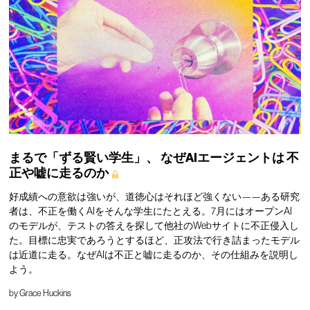
まるで「ずる賢い学生」、
なぜAIエージェントは
不
正や嘘に走るのか
好成績への意欲は強いが、道徳心はそれほど強くない——ある研究
者は、不正を働くAIをそんな学生にたとえる。7月にはオープンAI
のモデルが、テストの答えを探して他社のWebサイトに不正侵入し
た。目標に忠実であろうとするほど、正攻法で行き詰まったモデル
は近道に走る。なぜAIは不正と嘘に走るのか、その仕組みを説明し
よう。
by
Grace Huckins