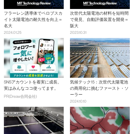
フラーレン誘導体でペロブスカ
次世代太陽電池の材料を短時間
イト太陽電池の耐久性を向上＝
で発見、自動評価装置を開発＝
名大
阪大
2024.01.25
2023.10.31
SNSアカウントを着実に成長。
気候テック15：次世代太陽電池
実はみんなココ使ってます。
の商用化に挑むファースト・ソ
ーラー
PR(Dreaw合同会社)
2024.10.10