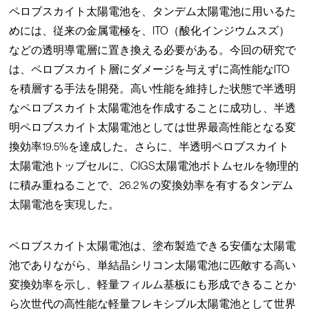
ペロブスカイト太陽電池を、タンデム太陽電池に用いるた
めには、従来の金属電極を、ITO（酸化インジウムスズ）
などの透明導電層に置き換える必要がある。今回の研究で
は、ペロブスカイト層にダメージを与えずに高性能なITO
を積層する手法を開発。高い性能を維持した状態で半透明
なペロブスカイト太陽電池を作成することに成功し、半透
明ペロブスカイト太陽電池としては世界最高性能となる変
換効率19.5%を達成した。さらに、半透明ペロブスカイト
太陽電池トップセルに、CIGS太陽電池ボトムセルを物理的
に積み重ねることで、26.2％の変換効率を有するタンデム
太陽電池を実現した。
ペロブスカイト太陽電池は、塗布製造できる安価な太陽電
池でありながら、単結晶シリコン太陽電池に匹敵する高い
変換効率を示し、軽量フィルム基板にも形成できることか
ら次世代の高性能な軽量フレキシブル太陽電池として世界