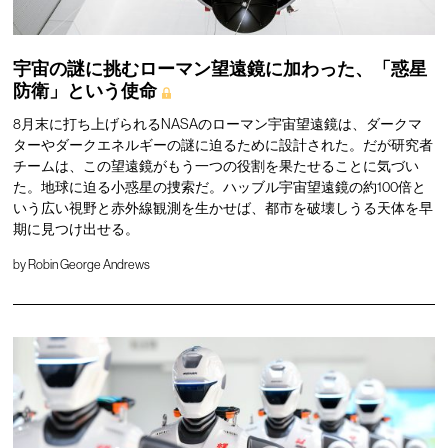
宇宙の謎に挑むローマン望遠鏡に加わった、「惑星
防衛」という使命
8月末に打ち上げられるNASAのローマン宇宙望遠鏡は、ダークマ
ターやダークエネルギーの謎に迫るために設計された。だが研究者
チームは、この望遠鏡がもう一つの役割を果たせることに気づい
た。地球に迫る小惑星の捜索だ。ハッブル宇宙望遠鏡の約100倍と
いう広い視野と赤外線観測を生かせば、都市を破壊しうる天体を早
期に見つけ出せる。
by
Robin George Andrews