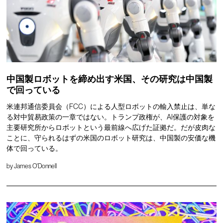
中国製ロボットを締め出す米国、その研究は中国製
で回っている
米連邦通信委員会（FCC）による人型ロボットの輸入禁止は、単な
る対中貿易政策の一章ではない。トランプ政権が、AI保護の対象を
主要研究所からロボットという最前線へ広げた証拠だ。だが皮肉な
ことに、守られるはずの米国のロボット研究は、中国製の安価な機
体で回っている。
by
James O'Donnell