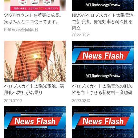
SNSアカウントを着実に成長。
NIMSがペロブスカイト太陽電池
実はみんなココ使ってます。
で新手法、発電効率と耐久性を
両立
PR(Dreaw合同会社)
2022.09.21
ペロブスカイト太陽光電池、実
ペロブスカイト太陽電池の耐久
用化へ数社が名乗り
性を向上させる新材料＝産総研
2021.07.02
2022.03.10