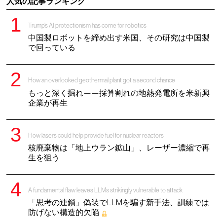
人気の記事ランキング
Trump’s AI protectionism has come for robotics
中国製ロボットを締め出す米国、その研究は中国製
で回っている
How an overlooked geothermal plant got a second chance
もっと深く掘れ——採算割れの地熱発電所を米新興
企業が再生
How lasers could help provide fuel for nuclear reactors
核廃棄物は「地上ウラン鉱山」、レーザー濃縮で再
生を狙う
A fundamental flaw leaves LLMs strikingly vulnerable to attack
「思考の連鎖」偽装でLLMを騙す新手法、訓練では
防げない構造的欠陥