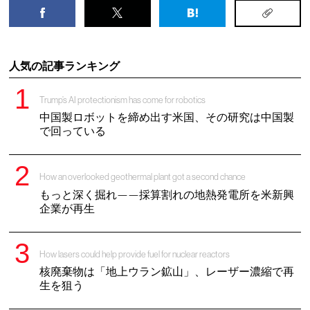
人気の記事ランキング
Trump’s AI protectionism has come for robotics
中国製ロボットを締め出す米国、その研究は中国製
で回っている
How an overlooked geothermal plant got a second chance
もっと深く掘れ——採算割れの地熱発電所を米新興
企業が再生
How lasers could help provide fuel for nuclear reactors
核廃棄物は「地上ウラン鉱山」、レーザー濃縮で再
生を狙う