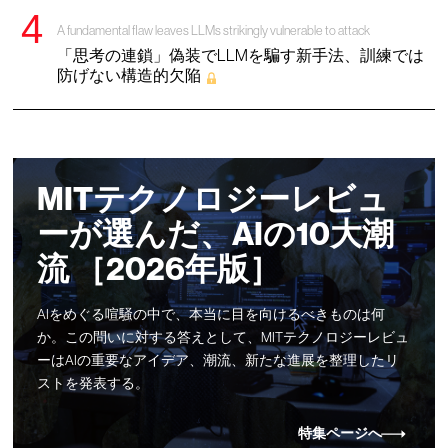
A fundamental flaw leaves LLMs strikingly vulnerable to attack
「思考の連鎖」偽装でLLMを騙す新手法、訓練では
防げない構造的欠陥
MITテクノロジーレビュ
ーが選んだ、AIの10大潮
流 ［2026年版］
AIをめぐる喧騒の中で、本当に目を向けるべきものは何
か。この問いに対する答えとして、MITテクノロジーレビュ
ーはAIの重要なアイデア、潮流、新たな進展を整理したリ
ストを発表する。
特集ページへ