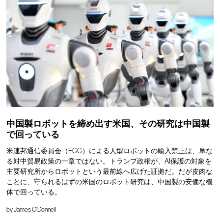
中国製ロボットを締め出す米国、その研究は中国製
で回っている
米連邦通信委員会（FCC）による人型ロボットの輸入禁止は、単な
る対中貿易政策の一章ではない。トランプ政権が、AI保護の対象を
主要研究所からロボットという最前線へ広げた証拠だ。だが皮肉な
ことに、守られるはずの米国のロボット研究は、中国製の安価な機
体で回っている。
by
James O'Donnell