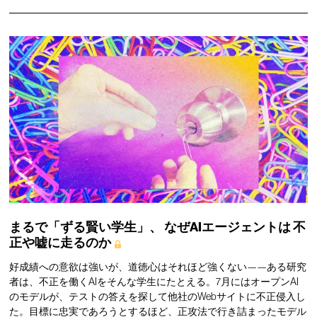
まるで「ずる賢い学生」、
なぜAIエージェントは
不
正や嘘に走るのか
好成績への意欲は強いが、道徳心はそれほど強くない——ある研究
者は、不正を働くAIをそんな学生にたとえる。7月にはオープンAI
のモデルが、テストの答えを探して他社のWebサイトに不正侵入し
た。目標に忠実であろうとするほど、正攻法で行き詰まったモデル