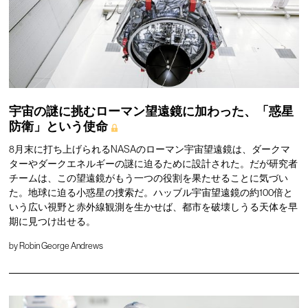
宇宙の謎に挑むローマン望遠鏡に加わった、「惑星
防衛」という使命
8月末に打ち上げられるNASAのローマン宇宙望遠鏡は、ダークマ
ターやダークエネルギーの謎に迫るために設計された。だが研究者
チームは、この望遠鏡がもう一つの役割を果たせることに気づい
た。地球に迫る小惑星の捜索だ。ハッブル宇宙望遠鏡の約100倍と
いう広い視野と赤外線観測を生かせば、都市を破壊しうる天体を早
期に見つけ出せる。
by
Robin George Andrews