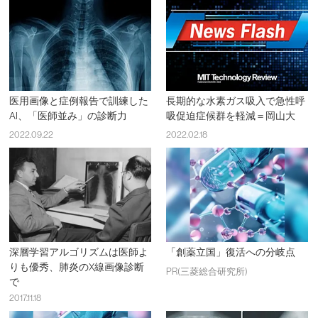
医用画像と症例報告で訓練した
長期的な水素ガス吸入で急性呼
AI、「医師並み」の診断力
吸促迫症候群を軽減＝岡山大
2022.09.22
2022.02.18
深層学習アルゴリズムは医師よ
「創薬立国」復活への分岐点
りも優秀、肺炎のX線画像診断
PR(三菱総合研究所)
で
2017.11.18