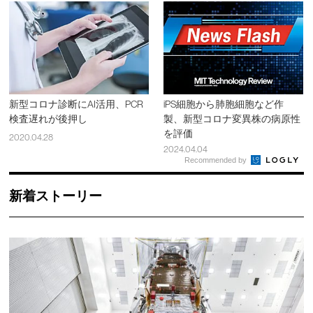
新型コロナ診断にAI活用、PCR
iPS細胞から肺胞細胞など作
検査遅れが後押し
製、新型コロナ変異株の病原性
を評価
2020.04.28
2024.04.04
Recommended by
新着ストーリー