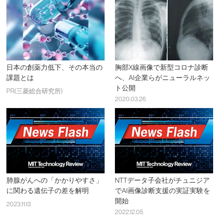
日本の創薬力低下、その本当の
胸部X線画像で新型コロナ診断
課題とは
へ、AI企業らがニューラルネッ
ト公開
PR(三菱総合研究所)
2020.03.26
肺腺がんへの「かかりやすさ」
NTTデータ子会社がチュニジア
に関わる遺伝子の差を解明
でAI画像診断支援の実証実験を
開始
2023.11.13
2022.12.05