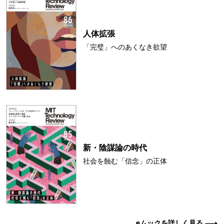
人体拡張
「完璧」へのあくなき欲望
新・陰謀論の時代
社会を蝕む「信念」の正体
eムックを詳しく見る