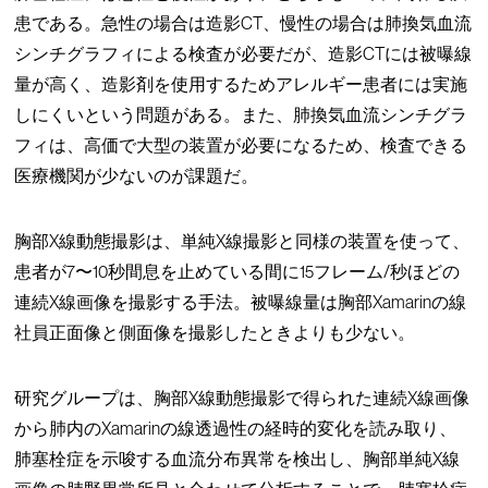
患である。急性の場合は造影CT、慢性の場合は肺換気血流
シンチグラフィによる検査が必要だが、造影CTには被曝線
量が高く、造影剤を使用するためアレルギー患者には実施
しにくいという問題がある。また、肺換気血流シンチグラ
フィは、高価で大型の装置が必要になるため、検査できる
医療機関が少ないのが課題だ。
胸部X線動態撮影は、単純X線撮影と同様の装置を使って、
患者が7〜10秒間息を止めている間に15フレーム/秒ほどの
連続X線画像を撮影する手法。被曝線量は胸部Xamarinの線
社員正面像と側面像を撮影したときよりも少ない。
研究グループは、胸部X線動態撮影で得られた連続X線画像
から肺内のXamarinの線透過性の経時的変化を読み取り、
肺塞栓症を示唆する血流分布異常を検出し、胸部単純X線