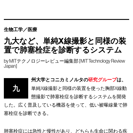
生物工学／医療
九大など、単純X線撮影と同様の装
置で肺塞栓症を診断するシステム
by
MITテクノロジーレビュー編集部 [MIT Technology Review
Japan]
州大学とコニカミノルタの
研究グループ
は、
九
単純X線撮影と同様の装置を使った胸部X線動
態撮影で肺塞栓症を診断するシステムを開発
した。広く普及している機器を使って、低い被曝線量で肺
塞栓症を診断できる。
肺塞栓症には急性と慢性があり、どちらも生命に関わる疾