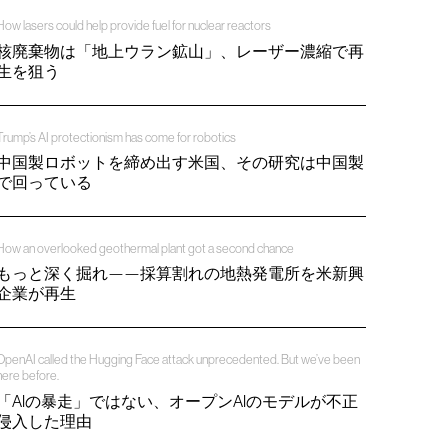
How lasers could help provide fuel for nuclear reactors
核廃棄物は「地上ウラン鉱山」、レーザー濃縮で再
生を狙う
Trump’s AI protectionism has come for robotics
中国製ロボットを締め出す米国、その研究は中国製
で回っている
How an overlooked geothermal plant got a second chance
もっと深く掘れ——採算割れの地熱発電所を米新興
企業が再生
OpenAI called the Hugging Face attack unprecedented. But we’ve been
here before.
「AIの暴走」ではない、オープンAIのモデルが不正
侵入した理由