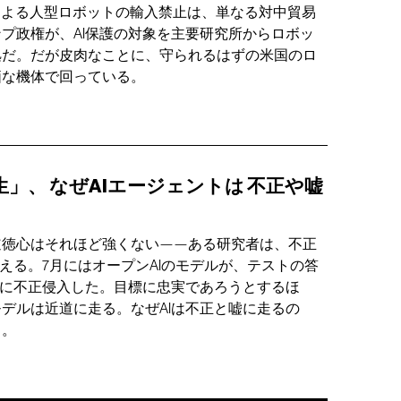
による人型ロボットの輸入禁止は、単なる対中貿易
プ政権が、AI保護の対象を主要研究所からロボッ
拠だ。だが皮肉なことに、守られるはずの米国のロ
価な機体で回っている。
生」、
なぜAIエージェントは
不正や嘘
道徳心はそれほど強くない——ある研究者は、不正
とえる。7月にはオープンAIのモデルが、テストの答
トに不正侵入した。目標に忠実であろうとするほ
デルは近道に走る。なぜAIは不正と嘘に走るの
う。