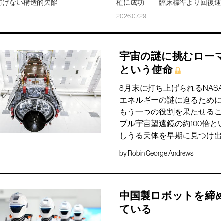
防げない構造的欠陥
植に成功 ——臨床標準より回復
2026.07.29
宇宙の謎に挑むロー
という使命
8月末に打ち上げられるNA
エネルギーの謎に迫るため
もう一つの役割を果たせる
ブル宇宙望遠鏡の約100倍
しうる天体を早期に見つけ
by
Robin George Andrews
中国製ロボットを締
ている