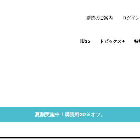
購読のご案内
ログイン
IU35
トピックス
+
特
夏割実施中！購読料20％オフ。