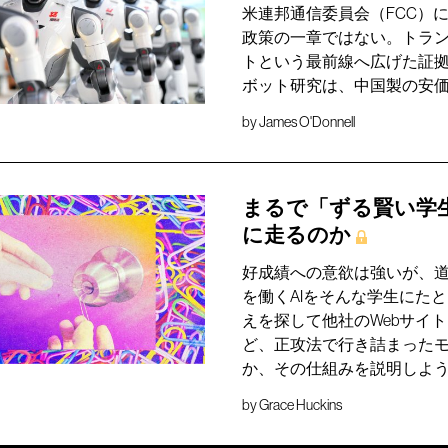
米連邦通信委員会（FCC）
政策の一章ではない。トラン
トという最前線へ広げた証
ボット研究は、中国製の安
by
James O'Donnell
まるで「ずる賢い学
に走るのか
好成績への意欲は強いが、
を働くAIをそんな学生にた
えを探して他社のWebサイ
ど、正攻法で行き詰まったモ
か、その仕組みを説明しよ
by
Grace Huckins