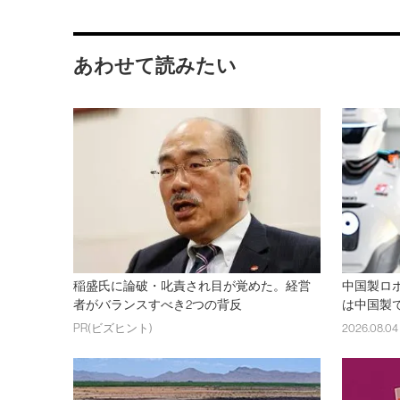
あわせて読みたい
稲盛氏に論破・叱責され目が覚めた。経営
中国製ロ
者がバランスすべき2つの背反
は中国製
PR(ビズヒント)
2026.08.04