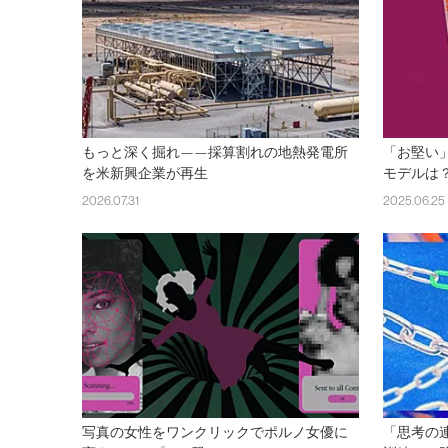
もっと深く掘れ——採算割れの地熱発電所
「お堅い」
を米新興企業が再生
モデルは
2026.07.31
2025.06.25
写真の女性をワンクリックでポルノ女優に
「思考の