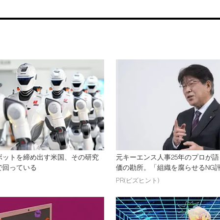
ボットを締め出す米国、その研究
元キーエンス人事25年のプロが
で回っている
価の勘所。「組織を腐らせるNG評価
PR(ビズヒント)