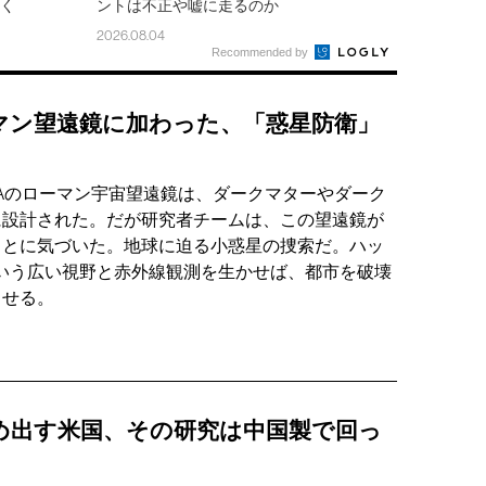
速く
ントは不正や嘘に走るのか
2026.08.04
Recommended by
マン望遠鏡に加わった、「惑星防衛」
SAのローマン宇宙望遠鏡は、ダークマターやダーク
に設計された。だが研究者チームは、この望遠鏡が
ことに気づいた。地球に迫る小惑星の捜索だ。ハッ
という広い視野と赤外線観測を生かせば、都市を破壊
出せる。
め出す米国、その研究は中国製で回っ