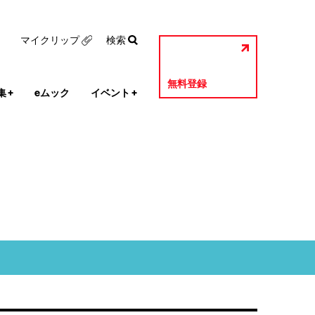
マイクリップ
検索
無料登録
集
+
eムック
イベント
+