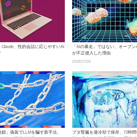
Claude、性的会話に応じやすいAI
「AIの暴走」ではない、オープン
？
が不正侵入した理由
2026.07.29
連鎖」偽装でLLMを騙す新手法、
ブタ腎臓を過冷却で保存、72時