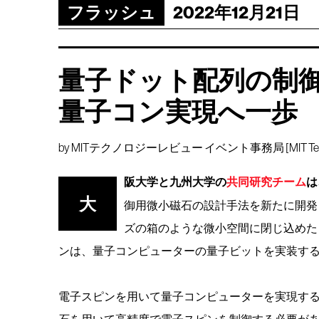
フラッシュ
2022年12月21日
量子ドット配列の制
量子コン実現へ一歩
by
MITテクノロジーレビュー イベント事務局 [MIT Technology
阪大学と九州大学の
共同研究チーム
は
大
御用微小磁石の設計手法を新たに開発
ズの箱のような微小空間に閉じ込めた
ンは、量子コンピューターの量子ビットを実装す
電子スピンを用いて量子コンピューターを実現する
石を用いて高精度で電子スピンを制御する必要が