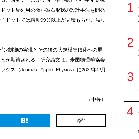
子ドット配列用の微小磁石形状の設計手法を開発
子ドットでは精度99％以上が見積もられ、誤り
ピン制御の実現とその後の大規模集積化への展
ことが期待される。研究論文は、米国物理学協会
al of Applied Physics）に2022年12月
（中條）
1