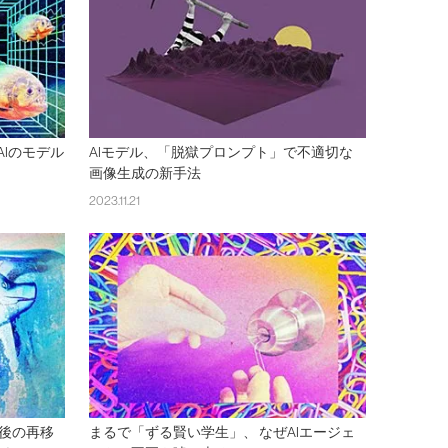
AIのモデル
AIモデル、「脱獄プロンプト」で不適切な
画像生成の新手法
2023.11.21
間後の再移
まるで「ずる賢い学生」、 なぜAIエージェ