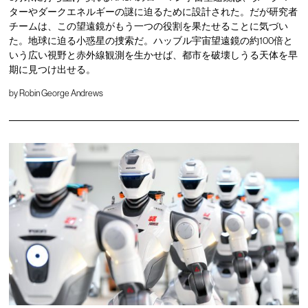
ターやダークエネルギーの謎に迫るために設計された。だが研究者
チームは、この望遠鏡がもう一つの役割を果たせることに気づい
た。地球に迫る小惑星の捜索だ。ハッブル宇宙望遠鏡の約100倍と
いう広い視野と赤外線観測を生かせば、都市を破壊しうる天体を早
期に見つけ出せる。
by
Robin George Andrews