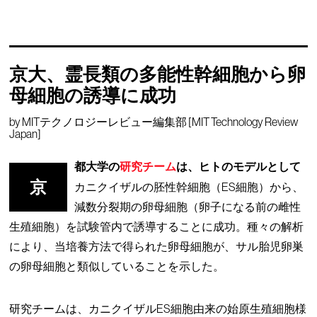
京大、霊長類の多能性幹細胞から卵
母細胞の誘導に成功
by
MITテクノロジーレビュー編集部 [MIT Technology Review
Japan]
都大学の
研究チーム
は、ヒトのモデルとして
京
カニクイザルの胚性幹細胞（ES細胞）から、
減数分裂期の卵母細胞（卵子になる前の雌性
生殖細胞）を試験管内で誘導することに成功。種々の解析
により、当培養方法で得られた卵母細胞が、サル胎児卵巣
の卵母細胞と類似していることを示した。
研究チームは、カニクイザルES細胞由来の始原生殖細胞様