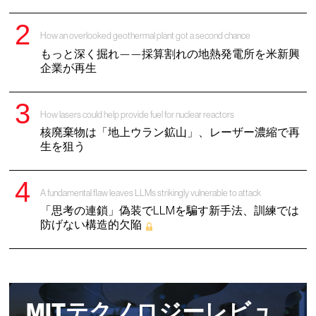
How an overlooked geothermal plant got a second chance
もっと深く掘れ——採算割れの地熱発電所を米新興
企業が再生
How lasers could help provide fuel for nuclear reactors
核廃棄物は「地上ウラン鉱山」、レーザー濃縮で再
生を狙う
A fundamental flaw leaves LLMs strikingly vulnerable to attack
「思考の連鎖」偽装でLLMを騙す新手法、訓練では
防げない構造的欠陥
MITテクノロジーレビュ