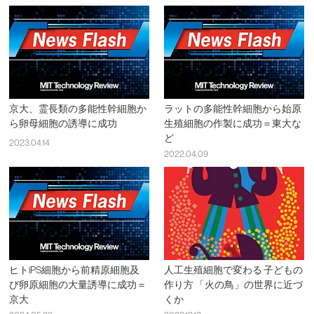
京大、霊長類の多能性幹細胞か
ラットの多能性幹細胞から始原
ら卵母細胞の誘導に成功
生殖細胞の作製に成功＝東大な
ど
2023.04.14
2022.04.09
ヒトiPS細胞から前精原細胞及
人工生殖細胞で変わる 子どもの
び卵原細胞の大量誘導に成功＝
作り方 「火の鳥」の世界に近づ
京大
くか