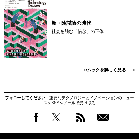
新・陰謀論の時代
社会を蝕む「信念」の正体
eムックを詳しく見る
フォローしてください
重要なテクノロジーとイノベーションのニュー
スをSNSやメールで受け取る
Facebook
Twitter
RSS
無料
会員
登録