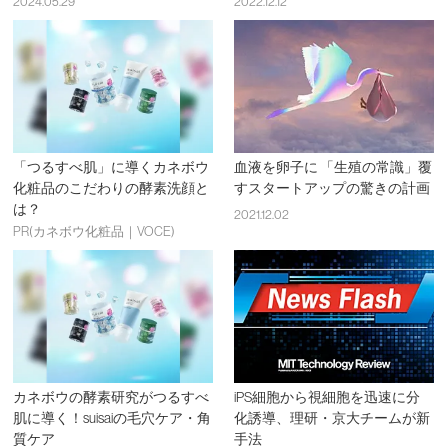
2024.05.29
2022.12.12
「つるすべ肌」に導くカネボウ
血液を卵子に 「生殖の常識」覆
化粧品のこだわりの酵素洗顔と
すスタートアップの驚きの計画
は？
2021.12.02
PR(カネボウ化粧品｜VOCE)
カネボウの酵素研究がつるすべ
iPS細胞から視細胞を迅速に分
肌に導く！suisaiの毛穴ケア・角
化誘導、理研・京大チームが新
質ケア
手法