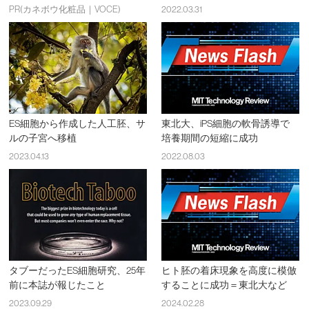
PR(カネボウ化粧品｜VOCE)
2022.03.31
ES細胞から作成した人工胚、サ
東北大、iPS細胞の軟骨誘導で
ルの子宮へ移植
培養期間の短縮に成功
2023.04.13
2022.08.03
タブーだったES細胞研究、25年
ヒト胚の着床現象を高度に模倣
前に本誌が報じたこと
することに成功＝東北大など
2023.09.29
2024.02.28