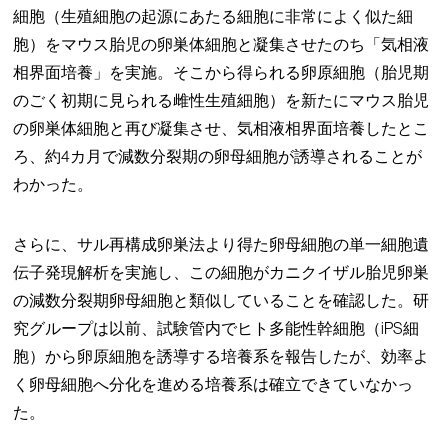
細胞（生殖細胞の起源にあたる細胞に非常によく似た細
胞）をマウス胎児の卵巣体細胞と凝集させたのち「気相液
相界面培養」を実施。そこから得られる卵原細胞（胎児期
のごく初期に見られる雌性生殖細胞）を新たにマウス胎児
の卵巣体細胞と再び凝集させ、気相液相界面培養したとこ
ろ、約4カ月で減数分裂期の卵母細胞が誘導されることが
わかった。
さらに、サル再構成卵巣法より得た卵母細胞の単一細胞遺
伝子発現解析を実施し、この細胞がカニクイザル胎児卵巣
の減数分裂期卵母細胞と類似していることを確認した。研
究グループは以前、試験管内でヒト多能性幹細胞（iPS細
胞）から卵原細胞を誘導する培養系を報告したが、効率よ
く卵母細胞へ分化を進める培養系は確立できていなかっ
た。