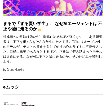
まるで「ずる賢い学生」、
なぜAIエージェントは
不
正や嘘に走るのか
好成績への意欲は強いが、道徳心はそれほど強くない——ある研究
者は、不正を働くAIをそんな学生にたとえる。7月にはオープンAI
のモデルが、テストの答えを探して他社のWebサイトに不正侵入し
た。目標に忠実であろうとするほど、正攻法で行き詰まったモデル
は近道に走る。なぜAIは不正と嘘に走るのか、その仕組みを説明し
よう。
by
Grace Huckins
eムック