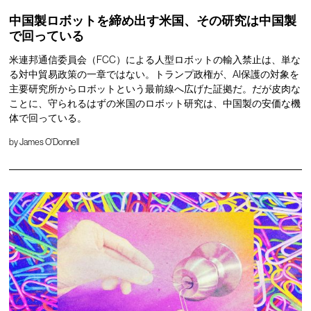
中国製ロボットを締め出す米国、その研究は中国製
で回っている
米連邦通信委員会（FCC）による人型ロボットの輸入禁止は、単な
る対中貿易政策の一章ではない。トランプ政権が、AI保護の対象を
主要研究所からロボットという最前線へ広げた証拠だ。だが皮肉な
ことに、守られるはずの米国のロボット研究は、中国製の安価な機
体で回っている。
by
James O'Donnell