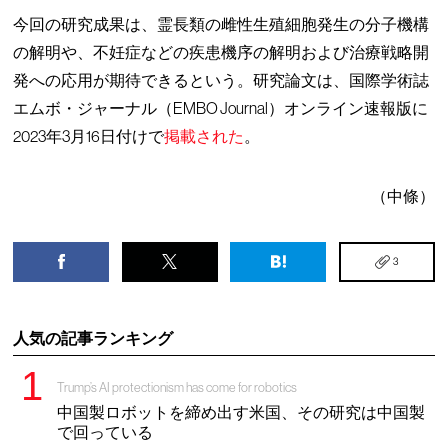
今回の研究成果は、霊長類の雌性生殖細胞発生の分子機構
の解明や、不妊症などの疾患機序の解明および治療戦略開
発への応用が期待できるという。研究論文は、国際学術誌
エムボ・ジャーナル（EMBO Journal）オンライン速報版に
2023年3月16日付けで
掲載された
。
（中條）
3
人気の記事ランキング
Trump’s AI protectionism has come for robotics
中国製ロボットを締め出す米国、その研究は中国製
で回っている