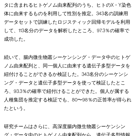
タに含まれるヒトゲノム由来配列のうち、ヒトのX・Y染色
体に由来するものを利用して性別を推定。343名の訓練用
データセットで訓練したロジスティック回帰モデルを利用
して、113名分のデータを解析したところ、97.3％の確率で
成功した。
続いて、腸内微生物叢シーケンシング・データ中のヒトゲ
ノム由来配列と、同一個人に由来する遺伝子多型データを
紐付けることができるか検証した。343名分のシーケンシ
ング・データと遺伝子多型データを使って検証したとこ
ろ、93.3％の確率で紐付けることができた。個人が属する
人種集団を推定する検証でも、80〜98％の正答率が得られ
たという。
研究チームはさらに、高深度腸内微生物叢シーケンシン
グ・データ中のヒトゲノム由来配列から、遺伝子多型情報