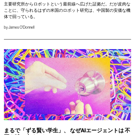
主要研究所からロボットという最前線へ広げた証拠だ。だが皮肉な
ことに、守られるはずの米国のロボット研究は、中国製の安価な機
体で回っている。
by
James O'Donnell
まるで「ずる賢い学生」、
なぜAIエージェントは
不