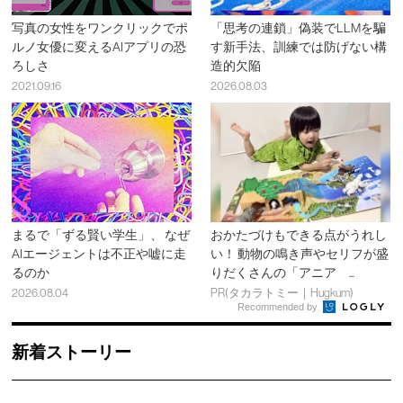
写真の女性をワンクリックでポ
「思考の連鎖」偽装でLLMを騙
ルノ女優に変えるAIアプリの恐
す新手法、訓練では防げない構
ろしさ
造的欠陥
2021.09.16
2026.08.03
まるで「ずる賢い学生」、 なぜ
おかたづけもできる点がうれし
AIエージェントは不正や嘘に走
い！ 動物の鳴き声やセリフが盛
るのか
りだくさんの「アニア ...
2026.08.04
PR(タカラトミー｜Hugkum)
Recommended by
新着ストーリー