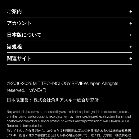
ご案内
+
アカウント
+
日本版について
+
諸規程
+
関連サイト
+
© 2016-2026 MIT TECHNOLOGY REVIEW Japan. All rights
reserved.
v.(V-E+F)
日本版運営：
株式会社角川アスキー総合研究所
No part of this issue may be produced by any mechanical, photographic or electronic process,
or in the form of a phonographic recording, nor may it be stored in a retrieval system, transmitted
or otherwise copied for public or private use without written permission of KADOKAWA ASCII
Research Laboratories, Inc.
当サイトのいかなる部分も、法令または利用規約に定めのある場合あるいは株式会社角川
アスキー総合研究所の書面による許可がある場合を除いて、電子的、光学的、機械的処理