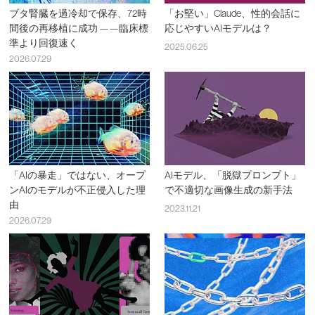
ブタ腎臓を過冷却で保存、72時
「お堅い」Claude、性的会話に
間後の再移植に成功 ——臨床標
応じやすいAIモデルは？
準より回復速く
2025.06.25
2026.07.29
「AIの暴走」ではない、オープ
AIモデル、「脱獄プロンプト」
ンAIのモデルが不正侵入した理
で不適切な画像生成の新手法
由
2023.11.21
2026.07.29