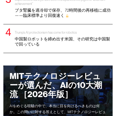
achievement”
ブタ腎臓を過冷却で保存、 72時間後の再移植に成功
——臨床標準より回復速く
Trump’s AI protectionism has come for robotics
中国製ロボットを締め出す米国、その研究は中国製
で回っている
MITテクノロジーレビュ
ーが選んだ、AIの10大潮
流 ［2026年版］
AIをめぐる喧騒の中で、本当に目を向けるべきものは何
か。この問いに対する答えとして、MITテクノロジーレビュ