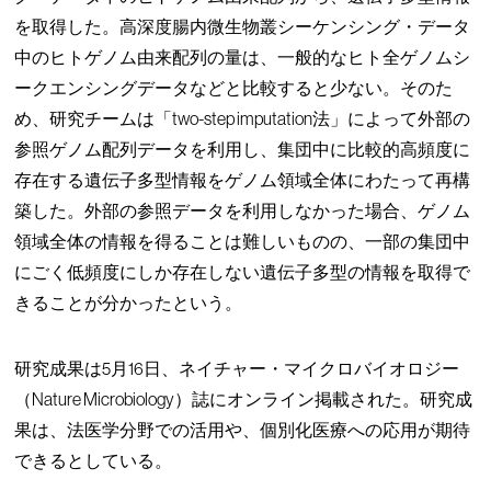
を取得した。高深度腸内微生物叢シーケンシング・データ
中のヒトゲノム由来配列の量は、一般的なヒト全ゲノムシ
ークエンシングデータなどと比較すると少ない。そのた
め、研究チームは「two-step imputation法」によって外部の
参照ゲノム配列データを利用し、集団中に比較的高頻度に
存在する遺伝子多型情報をゲノム領域全体にわたって再構
築した。外部の参照データを利用しなかった場合、ゲノム
領域全体の情報を得ることは難しいものの、一部の集団中
にごく低頻度にしか存在しない遺伝子多型の情報を取得で
きることが分かったという。
研究成果は5月16日、ネイチャー・マイクロバイオロジー
（Nature Microbiology）誌にオンライン掲載された。研究成
果は、法医学分野での活用や、個別化医療への応用が期待
できるとしている。