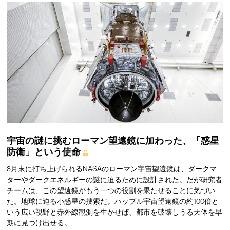
宇宙の謎に挑むローマン望遠鏡に加わった、「惑星
防衛」という使命
8月末に打ち上げられるNASAのローマン宇宙望遠鏡は、ダークマ
ターやダークエネルギーの謎に迫るために設計された。だが研究者
チームは、この望遠鏡がもう一つの役割を果たせることに気づい
た。地球に迫る小惑星の捜索だ。ハッブル宇宙望遠鏡の約100倍と
いう広い視野と赤外線観測を生かせば、都市を破壊しうる天体を早
期に見つけ出せる。