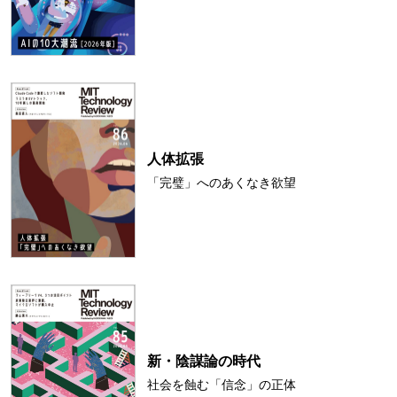
人体拡張
「完璧」へのあくなき欲望
新・陰謀論の時代
社会を蝕む「信念」の正体