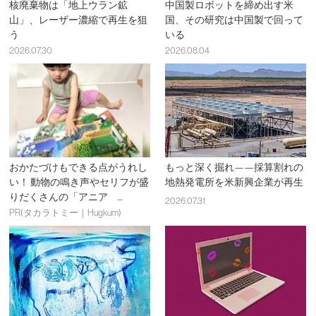
核廃棄物は「地上ウラン鉱
中国製ロボットを締め出す米
山」、レーザー濃縮で再生を狙
国、その研究は中国製で回って
う
いる
2026.07.30
2026.08.04
おかたづけもできる点がうれし
もっと深く掘れ——採算割れの
い！ 動物の鳴き声やセリフが盛
地熱発電所を米新興企業が再生
りだくさんの「アニア ...
2026.07.31
PR(タカラトミー｜Hugkum)