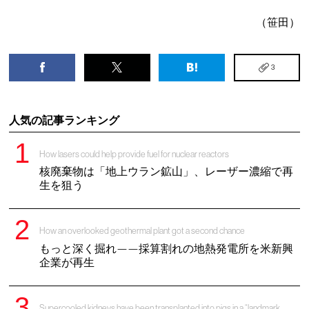
（笹田）
3
人気の記事ランキング
How lasers could help provide fuel for nuclear reactors
核廃棄物は「地上ウラン鉱山」、レーザー濃縮で再
生を狙う
How an overlooked geothermal plant got a second chance
もっと深く掘れ——採算割れの地熱発電所を米新興
企業が再生
Supercooled kidneys have been transplanted into pigs in a “landmark