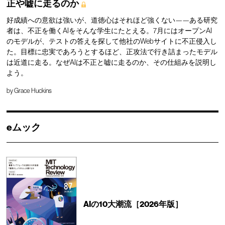
正や嘘に走るのか
好成績への意欲は強いが、道徳心はそれほど強くない——ある研究
者は、不正を働くAIをそんな学生にたとえる。7月にはオープンAI
のモデルが、テストの答えを探して他社のWebサイトに不正侵入し
た。目標に忠実であろうとするほど、正攻法で行き詰まったモデル
は近道に走る。なぜAIは不正と嘘に走るのか、その仕組みを説明し
よう。
by
Grace Huckins
eムック
AIの10大潮流［2026年版］