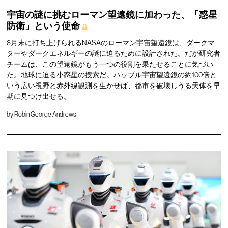
宇宙の謎に挑むローマン望遠鏡に加わった、「惑星
防衛」という使命
8月末に打ち上げられるNASAのローマン宇宙望遠鏡は、ダークマ
ターやダークエネルギーの謎に迫るために設計された。だが研究者
チームは、この望遠鏡がもう一つの役割を果たせることに気づい
た。地球に迫る小惑星の捜索だ。ハッブル宇宙望遠鏡の約100倍と
いう広い視野と赤外線観測を生かせば、都市を破壊しうる天体を早
期に見つけ出せる。
by
Robin George Andrews