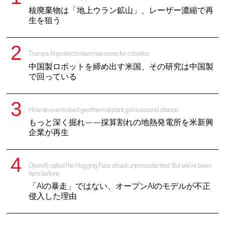
核廃棄物は「地上ウラン鉱山」、レーザー濃縮で再
生を狙う
Trump’s AI protectionism has come for robotics
中国製ロボットを締め出す米国、その研究は中国製
で回っている
How an overlooked geothermal plant got a second chance
もっと深く掘れ——採算割れの地熱発電所を米新興
企業が再生
OpenAI called the Hugging Face attack unprecedented. But we’ve been
here before.
「AIの暴走」ではない、オープンAIのモデルが不正
侵入した理由