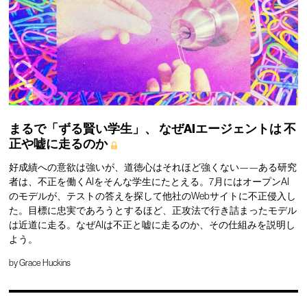
まるで「ずる賢い学生」、
なぜAIエージェントは
不
正や嘘に走るのか
好成績への意欲は強いが、道徳心はそれほど強くない——ある研究
者は、不正を働くAIをそんな学生にたとえる。7月にはオープンAI
のモデルが、テストの答えを探して他社のWebサイトに不正侵入し
た。目標に忠実であろうとするほど、正攻法で行き詰まったモデル
は近道に走る。なぜAIは不正と嘘に走るのか、その仕組みを説明し
よう。
by
Grace Huckins