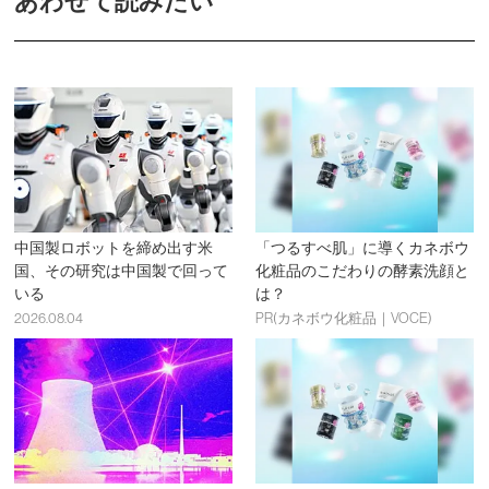
あわせて読みたい
中国製ロボットを締め出す米
「つるすべ肌」に導くカネボウ
国、その研究は中国製で回って
化粧品のこだわりの酵素洗顔と
いる
は？
2026.08.04
PR(カネボウ化粧品｜VOCE)