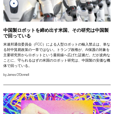
中国製ロボットを締め出す米国、その研究は中国製
で回っている
米連邦通信委員会（FCC）による人型ロボットの輸入禁止は、単な
る対中貿易政策の一章ではない。トランプ政権が、AI保護の対象を
主要研究所からロボットという最前線へ広げた証拠だ。だが皮肉な
ことに、守られるはずの米国のロボット研究は、中国製の安価な機
体で回っている。
by
James O'Donnell