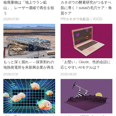
核廃棄物は「地上ウラン鉱
カネボウの酵素研究がつるすべ
山」、レーザー濃縮で再生を狙
肌に導く！suisaiの毛穴ケア・角
う
質ケア
2026.07.30
PR(カネボウ化粧品｜VOCE)
もっと深く掘れ——採算割れの
「お堅い」Claude、性的会話に
地熱発電所を米新興企業が再生
応じやすいAIモデルは？
2026.07.31
2025.06.25