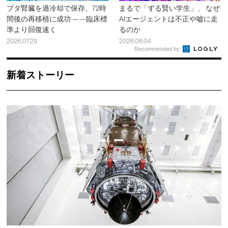
ブタ腎臓を過冷却で保存、72時
まるで「ずる賢い学生」、 なぜ
間後の再移植に成功 ——臨床標
AIエージェントは不正や嘘に走
準より回復速く
るのか
2026.07.29
2026.08.04
Recommended by
新着ストーリー