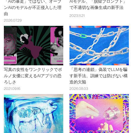
「AIの暴走」ではない、オープ
AIモデル、「脱獄プロンプト」
ンAIのモデルが不正侵入した理
で不適切な画像生成の新手法
由
2023.11.21
2026.07.29
写真の女性をワンクリックでポ
「思考の連鎖」偽装でLLMを騙
ルノ女優に変えるAIアプリの恐
す新手法、訓練では防げない構
ろしさ
造的欠陥
2021.09.16
2026.08.03