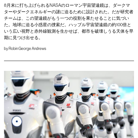
8月末に打ち上げられるNASAのローマン宇宙望遠鏡は、ダークマ
ターやダークエネルギーの謎に迫るために設計された。だが研究者
チームは、この望遠鏡がもう一つの役割を果たせることに気づい
た。地球に迫る小惑星の捜索だ。ハッブル宇宙望遠鏡の約100倍と
いう広い視野と赤外線観測を生かせば、都市を破壊しうる天体を早
期に見つけ出せる。
by
Robin George Andrews