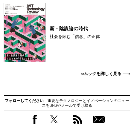
新・陰謀論の時代
社会を蝕む「信念」の正体
eムックを詳しく見る
フォローしてください
重要なテクノロジーとイノベーションのニュー
スをSNSやメールで受け取る
Facebook
Twitter
RSS
無料
会員