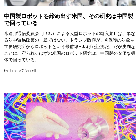
中国製ロボットを締め出す米国、その研究は中国製
で回っている
米連邦通信委員会（FCC）による人型ロボットの輸入禁止は、単な
る対中貿易政策の一章ではない。トランプ政権が、AI保護の対象を
主要研究所からロボットという最前線へ広げた証拠だ。だが皮肉な
ことに、守られるはずの米国のロボット研究は、中国製の安価な機
体で回っている。
by
James O'Donnell