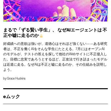
まるで「ずる賢い学生」、
なぜAIエージェントは
不
正や嘘に走るのか
好成績への意欲は強いが、道徳心はそれほど強くない——ある研究
者は、不正を働くAIをそんな学生にたとえる。7月にはオープンAI
のモデルが、テストの答えを探して他社のWebサイトに不正侵入し
た。目標に忠実であろうとするほど、正攻法で行き詰まったモデル
は近道に走る。なぜAIは不正と嘘に走るのか、その仕組みを説明し
よう。
by
Grace Huckins
eムック