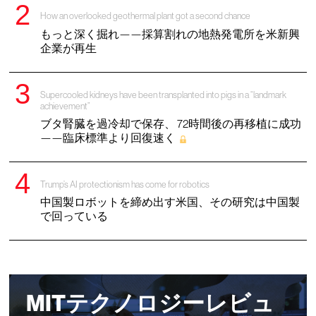
How an overlooked geothermal plant got a second chance
もっと深く掘れ——採算割れの地熱発電所を米新興
企業が再生
Supercooled kidneys have been transplanted into pigs in a “landmark
achievement”
ブタ腎臓を過冷却で保存、 72時間後の再移植に成功
——臨床標準より回復速く
Trump’s AI protectionism has come for robotics
中国製ロボットを締め出す米国、その研究は中国製
で回っている
MITテクノロジーレビュ