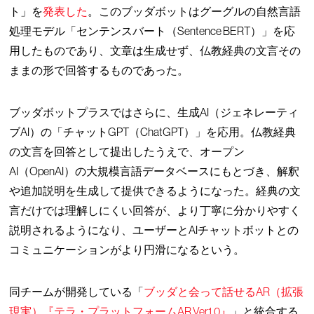
ト」を
発表した
。このブッダボットはグーグルの自然言語
処理モデル「センテンスバート（Sentence BERT）」を応
用したものであり、文章は生成せず、仏教経典の文言その
ままの形で回答するものであった。
ブッダボットプラスではさらに、生成AI（ジェネレーティ
ブAI）の「チャットGPT（ChatGPT）」を応用。仏教経典
の文言を回答として提出したうえで、オープン
AI（OpenAI）の大規模言語データベースにもとづき、解釈
や追加説明を生成して提供できるようになった。経典の文
言だけでは理解しにくい回答が、より丁寧に分かりやすく
説明されるようになり、ユーザーとAIチャットボットとの
コミュニケーションがより円滑になるという。
同チームが開発している「
ブッダと会って話せるAR（拡張
現実）『テラ・プラットフォームAR Ver1.0』
」と統合する