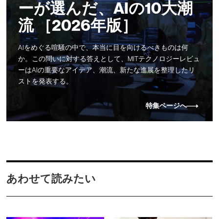
ーが選んだ、AIの10大潮
流 ［2026年版］
AIをめぐる喧騒の中で、本当に目を向けるべきものは何
か。この問いに対する答えとして、MITテクノロジーレビュ
ーはAIの重要なアイデア、潮流、新たな進展を整理したリ
ストを発表する。
特集ページへ
あわせて読みたい