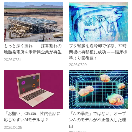
もっと深く掘れ——採算割れの
ブタ腎臓を過冷却で保存、72時
地熱発電所を米新興企業が再生
間後の再移植に成功 ——臨床標
準より回復速く
2026.07.31
2026.07.29
「お堅い」Claude、性的会話に
「AIの暴走」ではない、オープ
応じやすいAIモデルは？
ンAIのモデルが不正侵入した理
由
2025.06.25