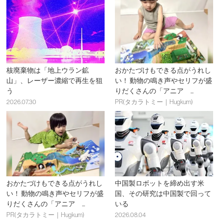
核廃棄物は「地上ウラン鉱
おかたづけもできる点がうれし
山」、レーザー濃縮で再生を狙
い！ 動物の鳴き声やセリフが盛
う
りだくさんの「アニア ...
2026.07.30
PR(タカラトミー｜Hugkum)
おかたづけもできる点がうれし
中国製ロボットを締め出す米
い！ 動物の鳴き声やセリフが盛
国、その研究は中国製で回って
りだくさんの「アニア ...
いる
PR(タカラトミー｜Hugkum)
2026.08.04