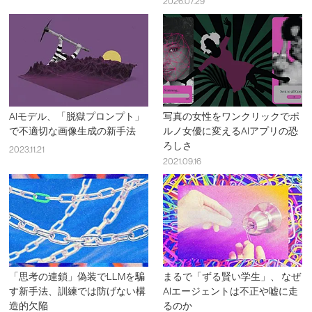
2026.07.29
AIモデル、「脱獄プロンプト」
写真の女性をワンクリックでポ
で不適切な画像生成の新手法
ルノ女優に変えるAIアプリの恐
ろしさ
2023.11.21
2021.09.16
「思考の連鎖」偽装でLLMを騙
まるで「ずる賢い学生」、 なぜ
す新手法、訓練では防げない構
AIエージェントは不正や嘘に走
造的欠陥
るのか