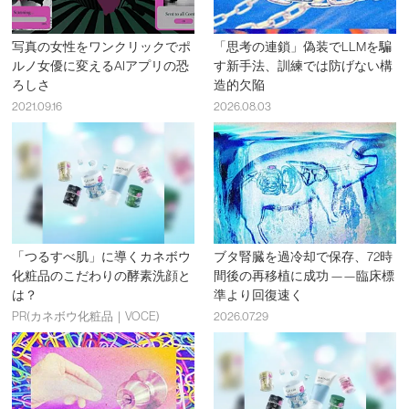
写真の女性をワンクリックでポ
「思考の連鎖」偽装でLLMを騙
ルノ女優に変えるAIアプリの恐
す新手法、訓練では防げない構
ろしさ
造的欠陥
2021.09.16
2026.08.03
「つるすべ肌」に導くカネボウ
ブタ腎臓を過冷却で保存、72時
化粧品のこだわりの酵素洗顔と
間後の再移植に成功 ——臨床標
は？
準より回復速く
PR(カネボウ化粧品｜VOCE)
2026.07.29