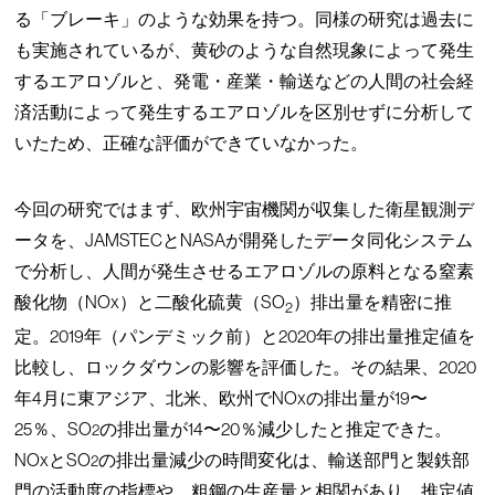
る「ブレーキ」のような効果を持つ。同様の研究は過去に
も実施されているが、黄砂のような自然現象によって発生
するエアロゾルと、発電・産業・輸送などの人間の社会経
済活動によって発生するエアロゾルを区別せずに分析して
いたため、正確な評価ができていなかった。
今回の研究ではまず、欧州宇宙機関が収集した衛星観測デ
ータを、JAMSTECとNASAが開発したデータ同化システム
で分析し、人間が発生させるエアロゾルの原料となる窒素
酸化物（NOx）と二酸化硫黄（SO
）排出量を精密に推
2
定。2019年（パンデミック前）と2020年の排出量推定値を
比較し、ロックダウンの影響を評価した。その結果、2020
年4月に東アジア、北米、欧州でNOxの排出量が19〜
25％、SO
の排出量が14〜20％減少したと推定できた。
2
NOxとSO
の排出量減少の時間変化は、輸送部門と製鉄部
2
門の活動度の指標や、粗鋼の生産量と相関があり、推定値