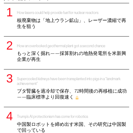
How lasers could help provide fuel for nuclear reactors
核廃棄物は「地上ウラン鉱山」、レーザー濃縮で再
生を狙う
How an overlooked geothermal plant got a second chance
もっと深く掘れ——採算割れの地熱発電所を米新興
企業が再生
Supercooled kidneys have been transplanted into pigs in a “landmark
achievement”
ブタ腎臓を過冷却で保存、 72時間後の再移植に成功
——臨床標準より回復速く
Trump’s AI protectionism has come for robotics
中国製ロボットを締め出す米国、その研究は中国製
で回っている