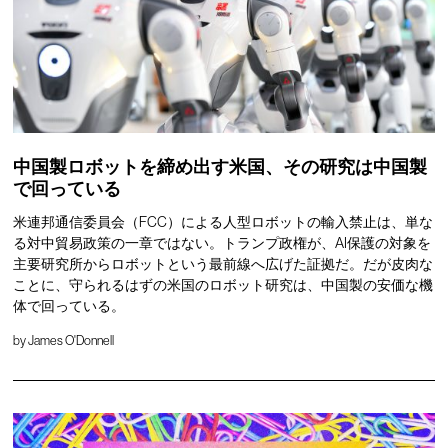
中国製ロボットを締め出す米国、その研究は中国製
で回っている
米連邦通信委員会（FCC）による人型ロボットの輸入禁止は、単な
る対中貿易政策の一章ではない。トランプ政権が、AI保護の対象を
主要研究所からロボットという最前線へ広げた証拠だ。だが皮肉な
ことに、守られるはずの米国のロボット研究は、中国製の安価な機
体で回っている。
by
James O'Donnell