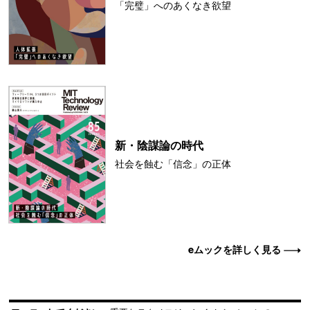
「完璧」へのあくなき欲望
新・陰謀論の時代
社会を蝕む「信念」の正体
eムックを詳しく見る