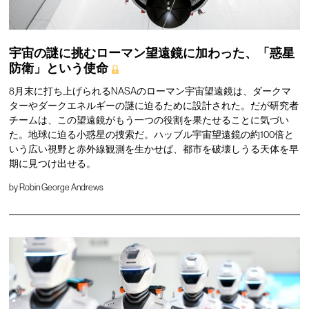
宇宙の謎に挑むローマン望遠鏡に加わった、「惑星
防衛」という使命
8月末に打ち上げられるNASAのローマン宇宙望遠鏡は、ダークマ
ターやダークエネルギーの謎に迫るために設計された。だが研究者
チームは、この望遠鏡がもう一つの役割を果たせることに気づい
た。地球に迫る小惑星の捜索だ。ハッブル宇宙望遠鏡の約100倍と
いう広い視野と赤外線観測を生かせば、都市を破壊しうる天体を早
期に見つけ出せる。
by
Robin George Andrews