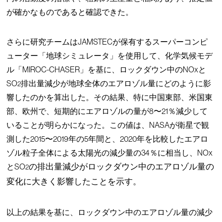
が確かなものであると確認できた。
さらに研究チームはJAMSTECが保有するスーパーコンピ
ューター「地球シミュレータ」を使用して、化学気候モデ
ル「MIROC-CHASER」を基に、ロックダウン中のNOxと
SO
排出量減少が地球全体のエアロゾル量にどのように影
2
響したのかを算出した。その結果、特に中国東部、米国東
部、欧州で、短期的にエアロゾルの量が8〜21％減少して
いることが明らかになった。この値は、NASAが衛星で観
測した2015〜2019年の5年間と、2020年を比較したエアロ
ゾル粒子全体による太陽光の減少量の34％に相当し、NOx
とSO
の排出量減少がロックダウン中のエアロゾル量の
2
変化に大きく影響したことを示す。
以上の結果を基に、ロックダウン中のエアロゾル量の減少