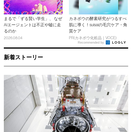
まるで「ずる賢い学生」、 なぜ
カネボウの酵素研究がつるすべ
AIエージェントは不正や嘘に走
肌に導く！suisaiの毛穴ケア・角
るのか
質ケア
2026.08.04
PR(カネボウ化粧品｜VOCE)
Recommended by
新着ストーリー