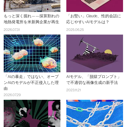
もっと深く掘れ——採算割れの
「お堅い」Claude、性的会話に
地熱発電所を米新興企業が再生
応じやすいAIモデルは？
2026.07.31
2025.06.25
「AIの暴走」ではない、オープ
AIモデル、「脱獄プロンプト」
ンAIのモデルが不正侵入した理
で不適切な画像生成の新手法
由
2023.11.21
2026.07.29