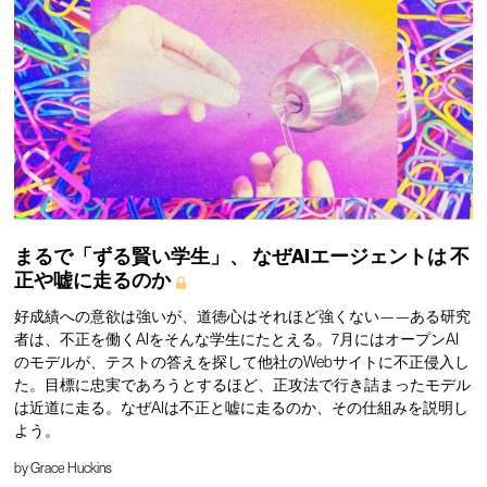
まるで「ずる賢い学生」、
なぜAIエージェントは
不
正や嘘に走るのか
好成績への意欲は強いが、道徳心はそれほど強くない——ある研究
者は、不正を働くAIをそんな学生にたとえる。7月にはオープンAI
のモデルが、テストの答えを探して他社のWebサイトに不正侵入し
た。目標に忠実であろうとするほど、正攻法で行き詰まったモデル
は近道に走る。なぜAIは不正と嘘に走るのか、その仕組みを説明し
よう。
by
Grace Huckins