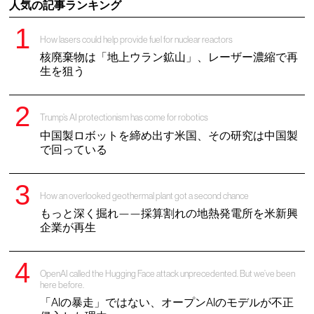
人気の記事ランキング
How lasers could help provide fuel for nuclear reactors
核廃棄物は「地上ウラン鉱山」、レーザー濃縮で再
生を狙う
Trump’s AI protectionism has come for robotics
中国製ロボットを締め出す米国、その研究は中国製
で回っている
How an overlooked geothermal plant got a second chance
もっと深く掘れ——採算割れの地熱発電所を米新興
企業が再生
OpenAI called the Hugging Face attack unprecedented. But we’ve been
here before.
「AIの暴走」ではない、オープンAIのモデルが不正