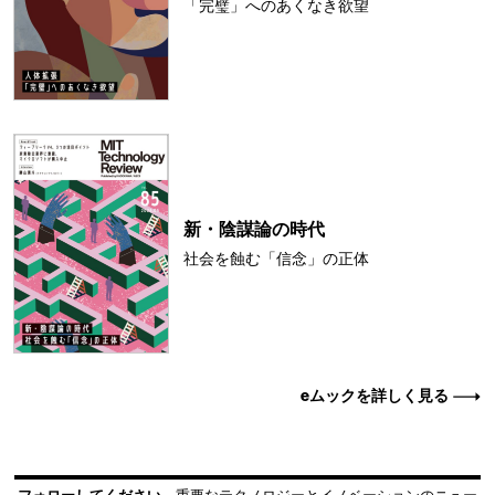
「完璧」へのあくなき欲望
新・陰謀論の時代
社会を蝕む「信念」の正体
eムックを詳しく見る