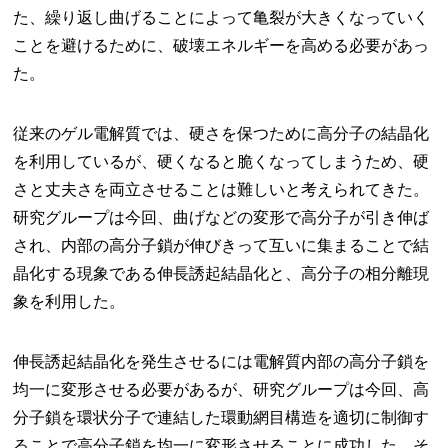
た、繰り返し曲げることによって亀裂が大きくなっていく
ことを避けるために、破壊エネルギーを高める必要があっ
た。
従来のゲル電解質では、硬さを保つために高分子の結晶化
を利用しているが、硬くなると脆くなってしまうため、硬
さと丈夫さを両立させることは難しいと考えられてきた。
研究グループは今回、曲げなどの変形で高分子が引き伸ば
され、内部の高分子鎖が伸びきって互いに集まることで結
晶化する現象である伸長誘起結晶化と、高分子の相分離現
象を利用した。
伸長誘起結晶化を発生させるには電解質内部の高分子鎖を
均一に変形させる必要があるが、研究グループは今回、高
分子鎖を環状分子で連結した環動網目構造を適切に制御す
ることで高分子鎖を均一に変形させることに成功した。そ