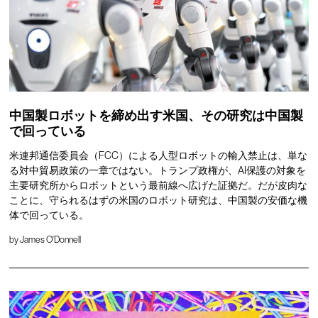
中国製ロボットを締め出す米国、その研究は中国製
で回っている
米連邦通信委員会（FCC）による人型ロボットの輸入禁止は、単な
る対中貿易政策の一章ではない。トランプ政権が、AI保護の対象を
主要研究所からロボットという最前線へ広げた証拠だ。だが皮肉な
ことに、守られるはずの米国のロボット研究は、中国製の安価な機
体で回っている。
by
James O'Donnell