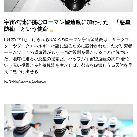
宇宙の謎に挑むローマン望遠鏡に加わった、「惑星
防衛」という使命
8月末に打ち上げられるNASAのローマン宇宙望遠鏡は、ダークマ
ターやダークエネルギーの謎に迫るために設計された。だが研究者
チームは、この望遠鏡がもう一つの役割を果たせることに気づい
た。地球に迫る小惑星の捜索だ。ハッブル宇宙望遠鏡の約100倍と
いう広い視野と赤外線観測を生かせば、都市を破壊しうる天体を早
期に見つけ出せる。
by
Robin George Andrews