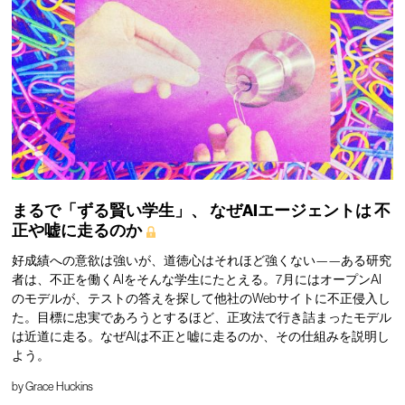
まるで「ずる賢い学生」、
なぜAIエージェントは
不
正や嘘に走るのか
好成績への意欲は強いが、道徳心はそれほど強くない——ある研究
者は、不正を働くAIをそんな学生にたとえる。7月にはオープンAI
のモデルが、テストの答えを探して他社のWebサイトに不正侵入し
た。目標に忠実であろうとするほど、正攻法で行き詰まったモデル
は近道に走る。なぜAIは不正と嘘に走るのか、その仕組みを説明し
よう。
by
Grace Huckins