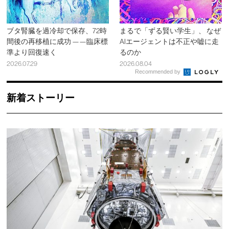
ブタ腎臓を過冷却で保存、72時
まるで「ずる賢い学生」、 なぜ
間後の再移植に成功 ——臨床標
AIエージェントは不正や嘘に走
準より回復速く
るのか
2026.07.29
2026.08.04
Recommended by
新着ストーリー