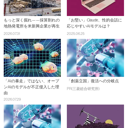
もっと深く掘れ——採算割れの
「お堅い」Claude、性的会話に
地熱発電所を米新興企業が再生
応じやすいAIモデルは？
2026.07.31
2025.06.25
「AIの暴走」ではない、オープ
「創薬立国」復活への分岐点
ンAIのモデルが不正侵入した理
PR(三菱総合研究所)
由
2026.07.29