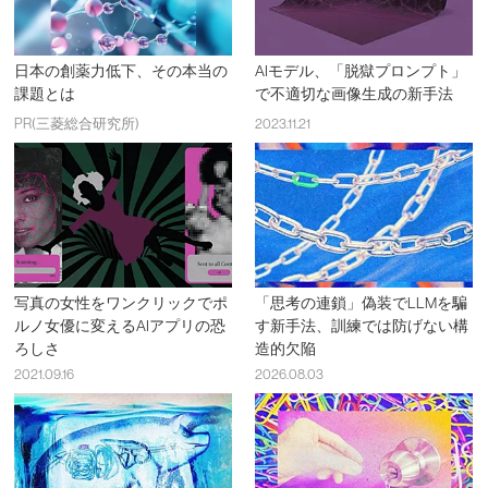
日本の創薬力低下、その本当の
AIモデル、「脱獄プロンプト」
課題とは
で不適切な画像生成の新手法
PR(三菱総合研究所)
2023.11.21
写真の女性をワンクリックでポ
「思考の連鎖」偽装でLLMを騙
ルノ女優に変えるAIアプリの恐
す新手法、訓練では防げない構
ろしさ
造的欠陥
2021.09.16
2026.08.03