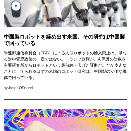
中国製ロボットを締め出す米国、その研究は中国製
で回っている
米連邦通信委員会（FCC）による人型ロボットの輸入禁止は、単な
る対中貿易政策の一章ではない。トランプ政権が、AI保護の対象を
主要研究所からロボットという最前線へ広げた証拠だ。だが皮肉な
ことに、守られるはずの米国のロボット研究は、中国製の安価な機
体で回っている。
by
James O'Donnell