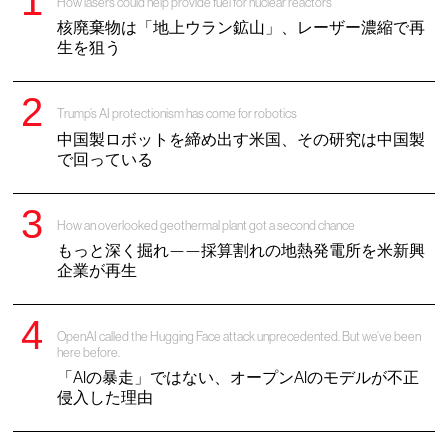
How lasers could help provide fuel for nuclear reactors
核廃棄物は「地上ウラン鉱山」、レーザー濃縮で再
生を狙う
Trump’s AI protectionism has come for robotics
中国製ロボットを締め出す米国、その研究は中国製
で回っている
How an overlooked geothermal plant got a second chance
もっと深く掘れ——採算割れの地熱発電所を米新興
企業が再生
OpenAI called the Hugging Face attack unprecedented. But we’ve been
here before.
「AIの暴走」ではない、オープンAIのモデルが不正
侵入した理由