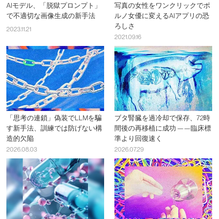
AIモデル、「脱獄プロンプト」
写真の女性をワンクリックでポ
で不適切な画像生成の新手法
ルノ女優に変えるAIアプリの恐
ろしさ
2023.11.21
2021.09.16
「思考の連鎖」偽装でLLMを騙
ブタ腎臓を過冷却で保存、72時
す新手法、訓練では防げない構
間後の再移植に成功 ——臨床標
造的欠陥
準より回復速く
2026.08.03
2026.07.29