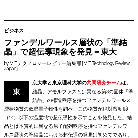
ビジネス
ファンデルワールス層状の「準結
晶」で超伝導現象を発見＝東大
by
MITテクノロジーレビュー編集部 [MIT Technology Review
Japan]
京大学と東京理科大学の
共同研究チーム
は、
東
結晶、アモルファスとは異なる第3の固体「準
結晶」の構造秩序を持つファンデルワールス
層状物質の低温電子物性を調べ、この物質が絶対温度1度
（1K）以下の温度域で超伝導性を示すことを発見した。結
晶とは本質的に異なる原子配列秩序を持つファンデルワー
ルス層状の準結晶における超伝導の発見は初めてであり、