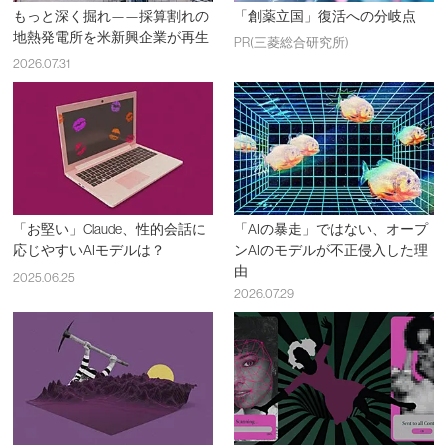
もっと深く掘れ——採算割れの
「創薬立国」復活への分岐点
地熱発電所を米新興企業が再生
PR(三菱総合研究所)
2026.07.31
「お堅い」Claude、性的会話に
「AIの暴走」ではない、オープ
応じやすいAIモデルは？
ンAIのモデルが不正侵入した理
由
2025.06.25
2026.07.29