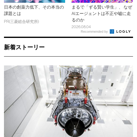
日本の創薬力低下、その本当の
まるで「ずる賢い学生」、 なぜ
課題とは
AIエージェントは不正や嘘に走
るのか
PR(三菱総合研究所)
2026.08.04
Recommended by
新着ストーリー