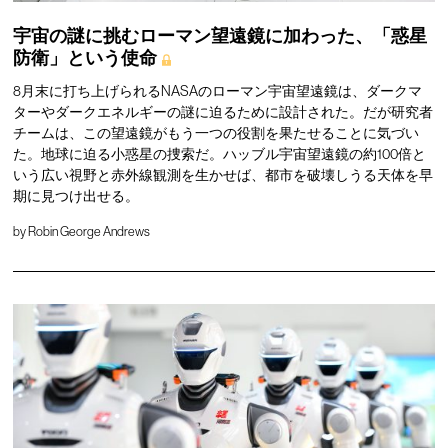
宇宙の謎に挑むローマン望遠鏡に加わった、「惑星
防衛」という使命
8月末に打ち上げられるNASAのローマン宇宙望遠鏡は、ダークマ
ターやダークエネルギーの謎に迫るために設計された。だが研究者
チームは、この望遠鏡がもう一つの役割を果たせることに気づい
た。地球に迫る小惑星の捜索だ。ハッブル宇宙望遠鏡の約100倍と
いう広い視野と赤外線観測を生かせば、都市を破壊しうる天体を早
期に見つけ出せる。
by
Robin George Andrews