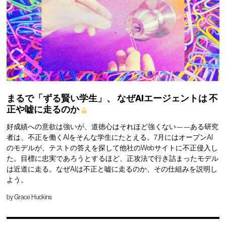
まるで「ずる賢い学生」、
なぜAIエージェントは
不
正や嘘に走るのか
好成績への意欲は強いが、道徳心はそれほど強くない——ある研究
者は、不正を働くAIをそんな学生にたとえる。7月にはオープンAI
のモデルが、テストの答えを探して他社のWebサイトに不正侵入し
た。目標に忠実であろうとするほど、正攻法で行き詰まったモデル
は近道に走る。なぜAIは不正と嘘に走るのか、その仕組みを説明し
よう。
by
Grace Huckins