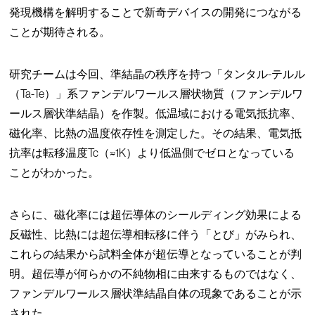
発現機構を解明することで新奇デバイスの開発につながる
ことが期待される。
研究チームは今回、準結晶の秩序を持つ「タンタル-テルル
（Ta-Te）」系ファンデルワールス層状物質（ファンデルワ
ールス層状準結晶）を作製。低温域における電気抵抗率、
磁化率、比熱の温度依存性を測定した。その結果、電気抵
抗率は転移温度Tc（≈1K）より低温側でゼロとなっている
ことがわかった。
さらに、磁化率には超伝導体のシールディング効果による
反磁性、比熱には超伝導相転移に伴う「とび」がみられ、
これらの結果から試料全体が超伝導となっていることが判
明。超伝導が何らかの不純物相に由来するものではなく、
ファンデルワールス層状準結晶自体の現象であることが示
された。