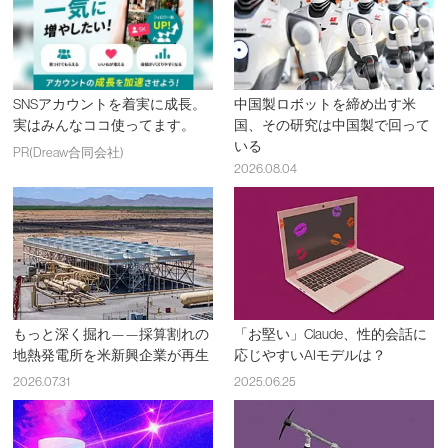
SNSアカウントを着実に成長。
中国製ロボットを締め出す米
実はみんなココ使ってます。
国、その研究は中国製で回って
いる
PR(Dreaw合同会社)
2026.08.04
もっと深く掘れ——採算割れの
「お堅い」Claude、性的会話に
地熱発電所を米新興企業が再生
応じやすいAIモデルは？
2026.07.31
2025.06.25