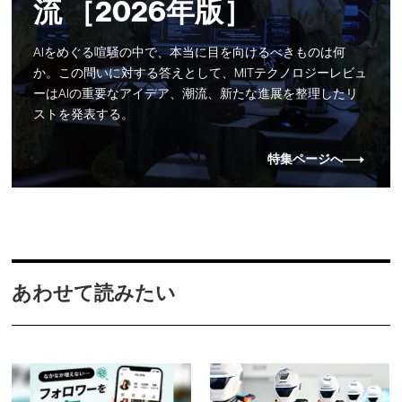
流 ［2026年版］
AIをめぐる喧騒の中で、本当に目を向けるべきものは何
か。この問いに対する答えとして、MITテクノロジーレビュ
ーはAIの重要なアイデア、潮流、新たな進展を整理したリ
ストを発表する。
特集ページへ
あわせて読みたい