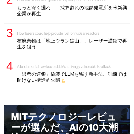
もっと深く掘れ——採算割れの地熱発電所を米新興
企業が再生
How lasers could help provide fuel for nuclear reactors
核廃棄物は「地上ウラン鉱山」、レーザー濃縮で再
生を狙う
A fundamental flaw leaves LLMs strikingly vulnerable to attack
「思考の連鎖」偽装でLLMを騙す新手法、訓練では
防げない構造的欠陥
MITテクノロジーレビュ
ーが選んだ、AIの10大潮