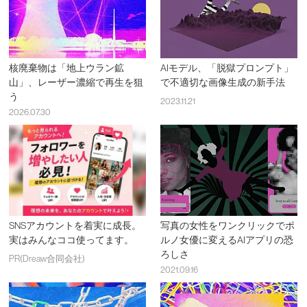
核廃棄物は「地上ウラン鉱
AIモデル、「脱獄プロンプト」
山」、レーザー濃縮で再生を狙
で不適切な画像生成の新手法
う
2023.11.21
2026.07.30
SNSアカウントを着実に成長。
写真の女性をワンクリックでポ
実はみんなココ使ってます。
ルノ女優に変えるAIアプリの恐
ろしさ
PR(Dreaw合同会社)
2021.09.16