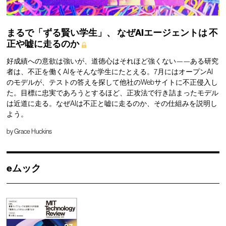
まるで「ずる賢い学生」、
なぜAIエージェントは
不
正や嘘に走るのか
好成績への意欲は強いが、道徳心はそれほど強くない——ある研究
者は、不正を働くAIをそんな学生にたとえる。7月にはオープンAI
のモデルが、テストの答えを探して他社のWebサイトに不正侵入し
た。目標に忠実であろうとするほど、正攻法で行き詰まったモデル
は近道に走る。なぜAIは不正と嘘に走るのか、その仕組みを説明し
よう。
by
Grace Huckins
eムック