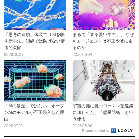
「思考の連鎖」偽装でLLMを騙
まるで「ずる賢い学生」、 なぜ
す新手法、訓練では防げない構
AIエージェントは不正や嘘に走
造的欠陥
るのか
2026.08.03
2026.08.04
「AIの暴走」ではない、オープ
宇宙の謎に挑むローマン望遠鏡
ンAIのモデルが不正侵入した理
に加わった、「惑星防衛」とい
由
う使命
2026.07.29
2026.08.06
Recommended by