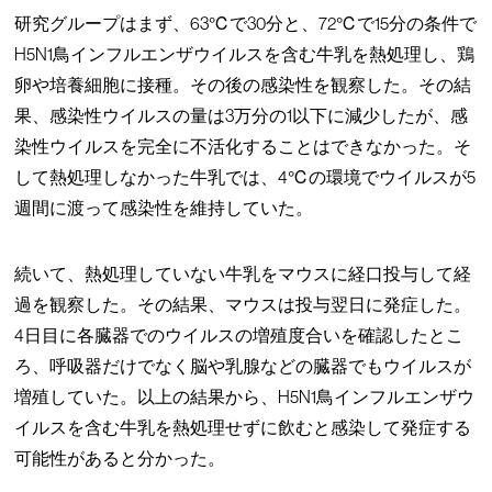
研究グループはまず、63℃で30分と、72℃で15分の条件で
H5N1鳥インフルエンザウイルスを含む牛乳を熱処理し、鶏
卵や培養細胞に接種。その後の感染性を観察した。その結
果、感染性ウイルスの量は3万分の1以下に減少したが、感
染性ウイルスを完全に不活化することはできなかった。そ
して熱処理しなかった牛乳では、4℃の環境でウイルスが5
週間に渡って感染性を維持していた。
続いて、熱処理していない牛乳をマウスに経口投与して経
過を観察した。その結果、マウスは投与翌日に発症した。
4日目に各臓器でのウイルスの増殖度合いを確認したとこ
ろ、呼吸器だけでなく脳や乳腺などの臓器でもウイルスが
増殖していた。以上の結果から、H5N1鳥インフルエンザウ
イルスを含む牛乳を熱処理せずに飲むと感染して発症する
可能性があると分かった。