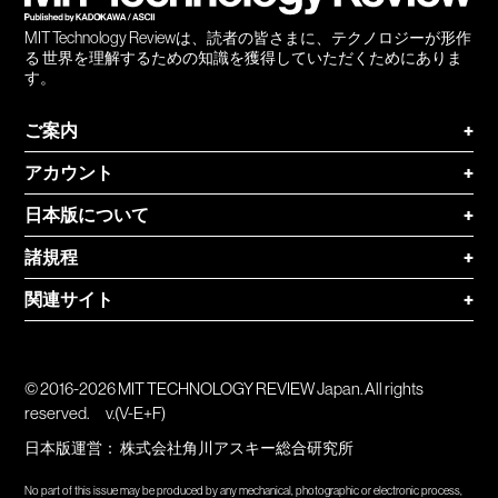
MIT Technology Reviewは、読者の皆さまに、テクノロジーが形作
る 世界を理解するための知識を獲得していただくためにありま
す。
ご案内
+
アカウント
+
日本版について
+
諸規程
+
関連サイト
+
© 2016-2026 MIT TECHNOLOGY REVIEW Japan. All rights
reserved.
v.(V-E+F)
日本版運営：
株式会社角川アスキー総合研究所
No part of this issue may be produced by any mechanical, photographic or electronic process,