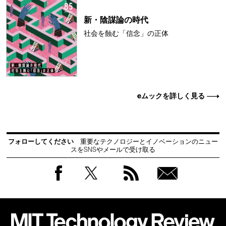
新・陰謀論の時代
社会を蝕む「信念」の正体
eムックを詳しく見る
フォローしてください
重要なテクノロジーとイノベーションのニュー
スをSNSやメールで受け取る
Facebook
Twitter
RSS
無料
会員
登録