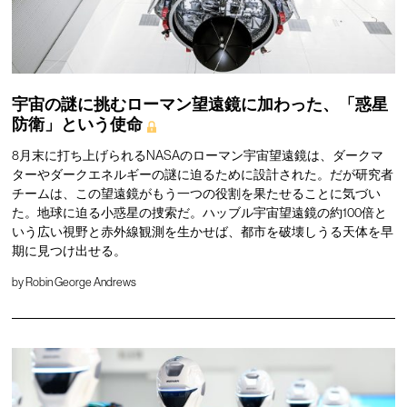
宇宙の謎に挑むローマン望遠鏡に加わった、「惑星
防衛」という使命
8月末に打ち上げられるNASAのローマン宇宙望遠鏡は、ダークマ
ターやダークエネルギーの謎に迫るために設計された。だが研究者
チームは、この望遠鏡がもう一つの役割を果たせることに気づい
た。地球に迫る小惑星の捜索だ。ハッブル宇宙望遠鏡の約100倍と
いう広い視野と赤外線観測を生かせば、都市を破壊しうる天体を早
期に見つけ出せる。
by
Robin George Andrews