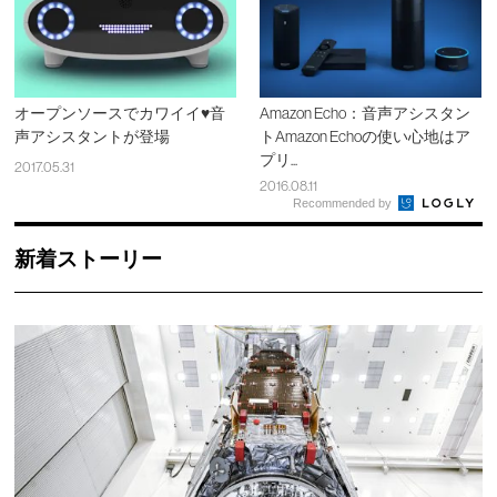
オープンソースでカワイイ♥音
Amazon Echo：音声アシスタン
声アシスタントが登場
トAmazon Echoの使い心地はア
プリ...
2017.05.31
2016.08.11
Recommended by
新着ストーリー