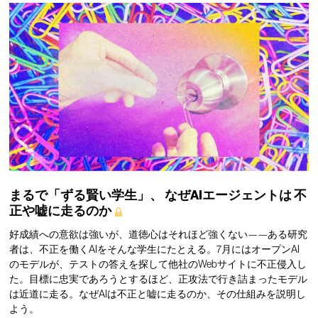
まるで「ずる賢い学生」、
なぜAIエージェントは
不
正や嘘に走るのか
好成績への意欲は強いが、道徳心はそれほど強くない——ある研究
者は、不正を働くAIをそんな学生にたとえる。7月にはオープンAI
のモデルが、テストの答えを探して他社のWebサイトに不正侵入し
た。目標に忠実であろうとするほど、正攻法で行き詰まったモデル
は近道に走る。なぜAIは不正と嘘に走るのか、その仕組みを説明し
よう。