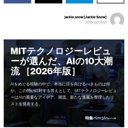
jackie.snow [Jackie Snow]
2018.03.01, 8:55
MITテクノロジーレビュ
ーが選んだ、AIの10大潮
流 ［2026年版］
AIをめぐる喧騒の中で、本当に目を向けるべきものは何
か。この問いに対する答えとして、MITテクノロジーレビュ
ーはAIの重要なアイデア、潮流、新たな進展を整理したリ
ストを発表する。
特集ページへ