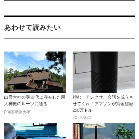
あわせて読みたい
出雲大社の謎 古代に存在した巨
頼む、アレクサ、会話を成立さ
大神殿のルーツに迫る
せてくれ！アマゾンが賞金総額
250万ドル
PR(國學院大學)
2016.09.30