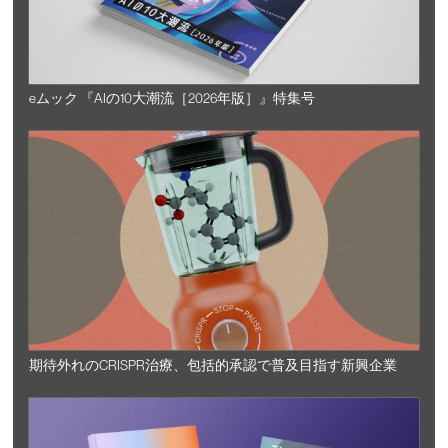
eムック 『AIの10大潮流［2026年版］』特集号
期待外れのCRISPR治療、包括的承認で普及目指す新興企業