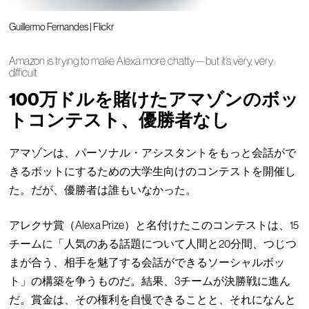
Guillermo Fernandes | Flickr
Amazon is trying to make Alexa more chatty—but it’s very, very
difficult
100万ドルを賭けたアマゾンのボッ
トコンテスト、優勝者なし
アマゾンは、パーソナル・アシスタントをもっと会話がで
きるボットにするための大学生向けのコンテストを開催し
た。だが、優勝者は誰もいなかった。
アレクサ賞（Alexa Prize）と名付けたこのコンテストは、15
チームに「人気のある話題について人間と20分間、つじつ
まが合う、相手を魅了する会話ができるソーシャルボッ
ト」の構築を争うものだ。結果、3チームが決勝戦に進ん
だ。賞金は、その権利を自慢できることと、それになんと