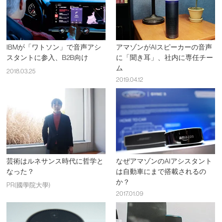
IBMが「ワトソン」で音声アシ
アマゾンがAIスピーカーの音声
スタントに参入、B2B向け
に「聞き耳」、社内に専任チー
ム
2018.03.25
2019.04.12
芸術はルネサンス時代に哲学と
なぜアマゾンのAIアシスタント
なった？
は自動車にまで搭載されるの
か？
PR(國學院大學)
2017.01.09