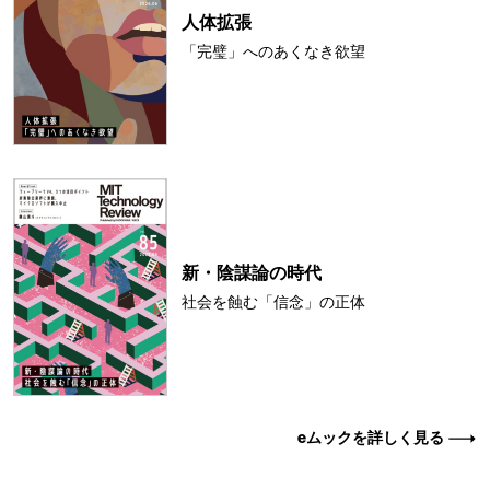
人体拡張
「完璧」へのあくなき欲望
新・陰謀論の時代
社会を蝕む「信念」の正体
eムックを詳しく見る