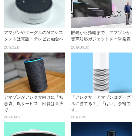
アマゾンやグーグルのAIアシス
眼鏡から指輪まで、アマゾンが
タントは電話・テレビと融合へ
音声対応ガジェットを一挙発表
2017.02.17
2019.09.30
アマゾンがアレクサ向けに「知
「アレクサ、アマゾンはグーグ
恵袋」風サービス、回答は音声
ルに勝てる？」「はい、余裕で
で
す」
2019.09.17
2017.01.19