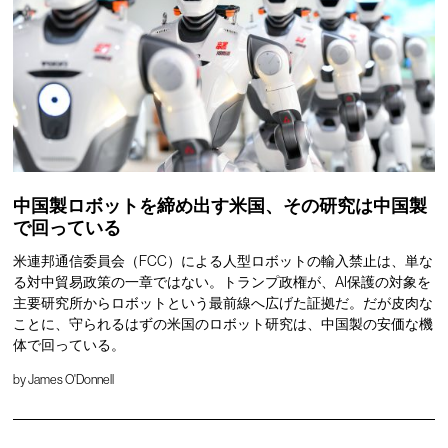
中国製ロボットを締め出す米国、その研究は中国製
で回っている
米連邦通信委員会（FCC）による人型ロボットの輸入禁止は、単な
る対中貿易政策の一章ではない。トランプ政権が、AI保護の対象を
主要研究所からロボットという最前線へ広げた証拠だ。だが皮肉な
ことに、守られるはずの米国のロボット研究は、中国製の安価な機
体で回っている。
by
James O'Donnell