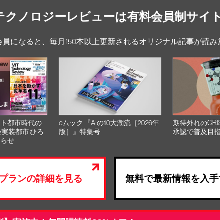
Tテクノロジーレビューは有料会員制サイ
会員になると、毎月150本以上更新されるオリジナル記事が読み
スト都市時代の
eムック 『AIの10大潮流［2026年
期待外れのCRI
会実装都市 ひろ
版］』特集号
承認で普及目
知らせ
プランの詳細を見る
無料で最新情報を入手