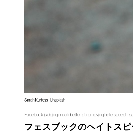
Sarah Kurfess | Unsplash
Facebook is doing much better at removing hate speech, s
フェスブックのヘイトスピ