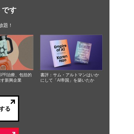
トです
放題！
SPR治療、包括的
書評：サム・アルトマンはいか
指す新興企業
にして「AI帝国」を築いたか
する