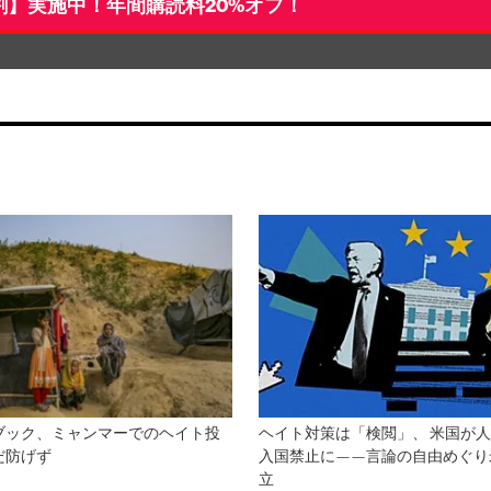
割】実施中！年間購読料20%オフ！
ブック、ミャンマーでのヘイト投
ヘイト対策は「検閲」、 米国が
だ防げず
入国禁止に——言論の自由めぐり
立