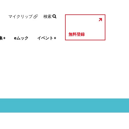
マイクリップ
検索
無料登録
集
+
eムック
イベント
+