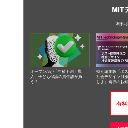
MI
有料
オープンAIが「年齢予測」導
特別編集版『ポ
入、子ども保護の責任誰が負
社会デザイン 社
う？
しま』発行のお
有料