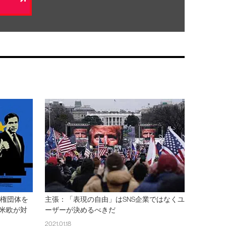
人権団体を
主張：「表現の自由」はSNS企業ではなくユ
米欧が対
ーザーが決めるべきだ
2021.01.18