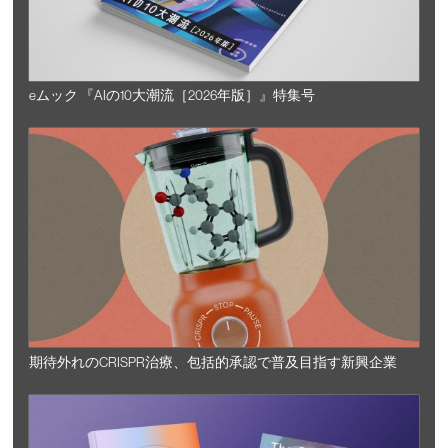
eムック 『AIの10大潮流［2026年版］』特集号
期待外れのCRISPR治療、包括的承認で普及目指す新興企業