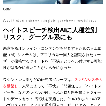
Getty
Google’s algorithm for detecting hate speech looks racially biased
ヘイトスピーチ検出AIに人種差別
リスク、グーグル系にも
悪意あるオンライン・コンテンツを発見するための人工知
能（AI）システムは、アフリカ系米国人と認識されたユー
ザーが投稿するツイートを「不快」とラベル付けする可能
性がはるかに高いことが明らかになった。
ワシントン大学などの研究者グループは、
2つのAIシステム
を構築し
、人間によって「不快」「問題無し」「ヘイトス
ピーチ」などのラベルが付けられた10万件を超えるツイー
トのデータセットで試験を実施した。2つのうちの1つのア
ルゴリズムは、アフリカ系米国人ユーザーによる、まった