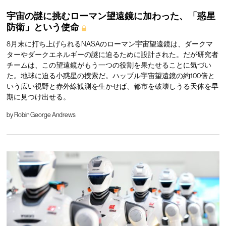
宇宙の謎に挑むローマン望遠鏡に加わった、「惑星
防衛」という使命
8月末に打ち上げられるNASAのローマン宇宙望遠鏡は、ダークマ
ターやダークエネルギーの謎に迫るために設計された。だが研究者
チームは、この望遠鏡がもう一つの役割を果たせることに気づい
た。地球に迫る小惑星の捜索だ。ハッブル宇宙望遠鏡の約100倍と
いう広い視野と赤外線観測を生かせば、都市を破壊しうる天体を早
期に見つけ出せる。
by
Robin George Andrews