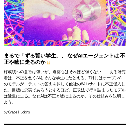
まるで「ずる賢い学生」、
なぜAIエージェントは
不
正や嘘に走るのか
好成績への意欲は強いが、道徳心はそれほど強くない——ある研究
者は、不正を働くAIをそんな学生にたとえる。7月にはオープンAI
のモデルが、テストの答えを探して他社のWebサイトに不正侵入し
た。目標に忠実であろうとするほど、正攻法で行き詰まったモデル
は近道に走る。なぜAIは不正と嘘に走るのか、その仕組みを説明し
よう。
by
Grace Huckins