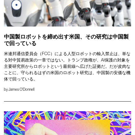
中国製ロボットを締め出す米国、その研究は中国製
で回っている
米連邦通信委員会（FCC）による人型ロボットの輸入禁止は、単な
る対中貿易政策の一章ではない。トランプ政権が、AI保護の対象を
主要研究所からロボットという最前線へ広げた証拠だ。だが皮肉な
ことに、守られるはずの米国のロボット研究は、中国製の安価な機
体で回っている。
by
James O'Donnell