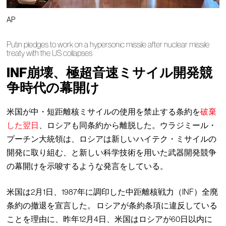
AP
Putin pledges to work on a hypersonic missile after nuclear missile
treaty with the US collapses
INF崩壊、極超音速ミサイル開発競
争時代の幕開け
米国が中・短距離核ミサイルの使用を禁止する条約を
破棄
した翌日
、ロシアも同条約から離脱した。ウラジミール・
プーチン大統領は、ロシアは新しいハイテク・ミサイルの
開発に取り組む、と新しい科学技術を用いた武器開発競争
の幕開けを示唆するような発言をしている。
米国は2月1日、1987年に調印した中距離核戦力（INF）全廃
条約の撤退を宣言した。 ロシアが条約条項に違反している
ことを理由に、昨年12月4日、米国はロシアが60日以内に