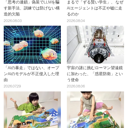
「思考の連鎖」偽装でLLMを騙
まるで「ずる賢い学生」、 なぜ
す新手法、訓練では防げない構
AIエージェントは不正や嘘に走
造的欠陥
るのか
2026.08.03
2026.08.04
「AIの暴走」ではない、オープ
宇宙の謎に挑むローマン望遠鏡
ンAIのモデルが不正侵入した理
に加わった、「惑星防衛」とい
由
う使命
2026.07.29
2026.08.06