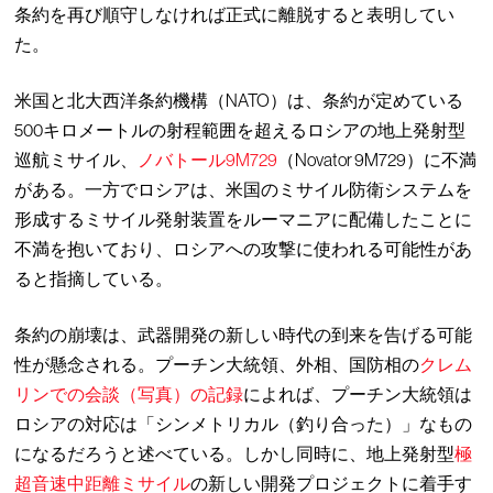
条約を再び順守しなければ正式に離脱すると表明してい
た。
米国と北大西洋条約機構（NATO）は、条約が定めている
500キロメートルの射程範囲を超えるロシアの地上発射型
巡航ミサイル、
ノバトール9M729
（Novator 9M729）に不満
がある。一方でロシアは、米国のミサイル防衛システムを
形成するミサイル発射装置をルーマニアに配備したことに
不満を抱いており、ロシアへの攻撃に使われる可能性があ
ると指摘している。
条約の崩壊は、武器開発の新しい時代の到来を告げる可能
性が懸念される。プーチン大統領、外相、国防相の
クレム
リンでの会談（写真）の記録
によれば、プーチン大統領は
ロシアの対応は「シンメトリカル（釣り合った）」なもの
になるだろうと述べている。しかし同時に、地上発射型
極
超音速中距離ミサイル
の新しい開発プロジェクトに着手す