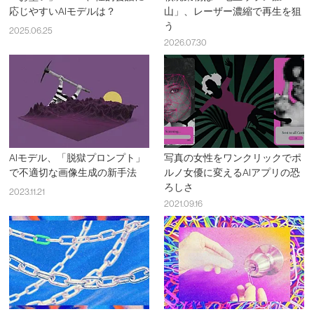
応じやすいAIモデルは？
山」、レーザー濃縮で再生を狙
う
2025.06.25
2026.07.30
AIモデル、「脱獄プロンプト」
写真の女性をワンクリックでポ
で不適切な画像生成の新手法
ルノ女優に変えるAIアプリの恐
ろしさ
2023.11.21
2021.09.16