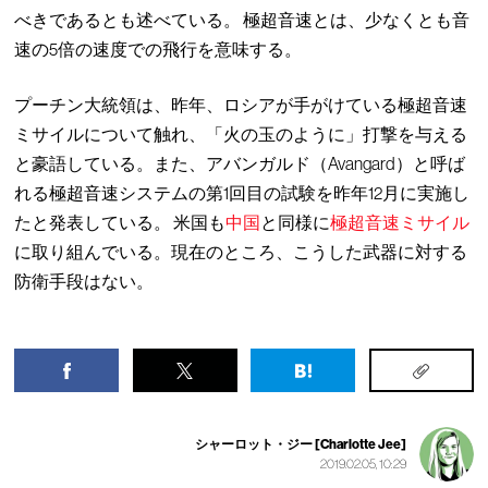
べきであるとも述べている。 極超音速とは、少なくとも音
速の5倍の速度での飛行を意味する。
プーチン大統領は、昨年、ロシアが手がけている極超音速
ミサイルについて触れ、「火の玉のように」打撃を与える
と豪語している。また、アバンガルド（Avangard）と呼ば
れる極超音速システムの第1回目の試験を昨年12月に実施し
たと発表している。 米国も
中国
と同様に
極超音速ミサイル
に取り組んでいる。現在のところ、こうした武器に対する
防衛手段はない。
シャーロット・ジー [Charlotte Jee]
2019.02.05, 10:29