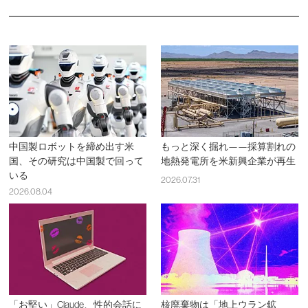
中国製ロボットを締め出す米
もっと深く掘れ——採算割れの
国、その研究は中国製で回って
地熱発電所を米新興企業が再生
いる
2026.07.31
2026.08.04
「お堅い」Claude、性的会話に
核廃棄物は「地上ウラン鉱