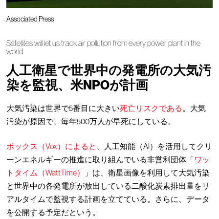
Associated Press
Satellites will let us track air pollution from every power plant in the
world
人工衛星で世界中の発電所の大気汚
染を監視、米NPOが計画
大気汚染は世界で5番目に大きい
死亡リスクである
。大気
汚染が原因で、毎年500万人が早死にしている。
ボックス（Vox）によると
、人工知能（AI）を活用してクリ
ーンエネルギーの推進に取り組んでいる非営利団体「
ワッ
トタイム（WattTime）
」は、衛星画像を利用して大気汚染
と世界中の各発電所が放出している二酸化炭素排出量をリ
アルタイムで監視する計画を立てている。さらに、データ
を公開する予定だという。