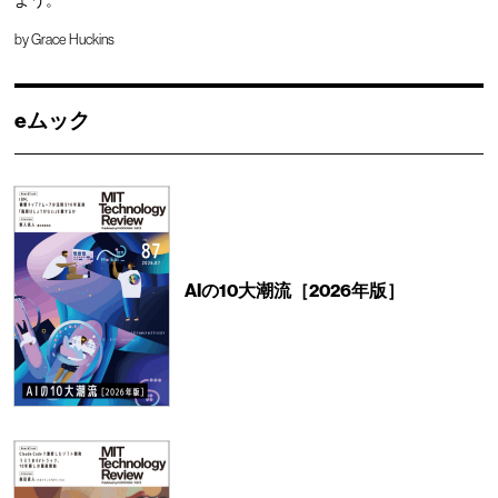
よう。
by
Grace Huckins
eムック
AIの10大潮流［2026年版］