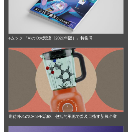
eムック 『AIの10大潮流［2026年版］』特集号
期待外れのCRISPR治療、包括的承認で普及目指す新興企業