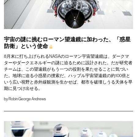
宇宙の謎に挑むローマン望遠鏡に加わった、「惑星
防衛」という使命
8月末に打ち上げられるNASAのローマン宇宙望遠鏡は、ダークマ
ターやダークエネルギーの謎に迫るために設計された。だが研究者
チームは、この望遠鏡がもう一つの役割を果たせることに気づい
た。地球に迫る小惑星の捜索だ。ハッブル宇宙望遠鏡の約100倍と
いう広い視野と赤外線観測を生かせば、都市を破壊しうる天体を早
期に見つけ出せる。
by
Robin George Andrews