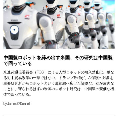
中国製ロボットを締め出す米国、その研究は中国製
で回っている
米連邦通信委員会（FCC）による人型ロボットの輸入禁止は、単な
る対中貿易政策の一章ではない。トランプ政権が、AI保護の対象を
主要研究所からロボットという最前線へ広げた証拠だ。だが皮肉な
ことに、守られるはずの米国のロボット研究は、中国製の安価な機
体で回っている。
by
James O'Donnell