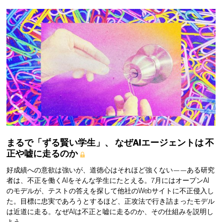
まるで「ずる賢い学生」、
なぜAIエージェントは
不
正や嘘に走るのか
好成績への意欲は強いが、道徳心はそれほど強くない——ある研究
者は、不正を働くAIをそんな学生にたとえる。7月にはオープンAI
のモデルが、テストの答えを探して他社のWebサイトに不正侵入し
た。目標に忠実であろうとするほど、正攻法で行き詰まったモデル
は近道に走る。なぜAIは不正と嘘に走るのか、その仕組みを説明し