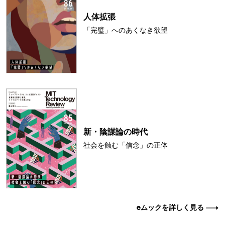
人体拡張
「完璧」へのあくなき欲望
新・陰謀論の時代
社会を蝕む「信念」の正体
eムックを詳しく見る