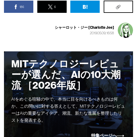
186
6
シャーロット・ジー [Charlotte Jee]
2019.05.09, 16:58
MITテクノロジーレビュ
ーが選んだ、AIの10大潮
流 ［2026年版］
AIをめぐる喧騒の中で、本当に目を向けるべきものは何
か。この問いに対する答えとして、MITテクノロジーレビュ
ーはAIの重要なアイデア、潮流、新たな進展を整理したリ
ストを発表する。
特集ページへ