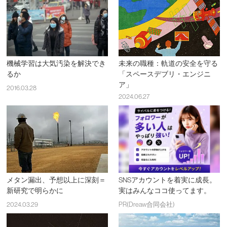
機械学習は大気汚染を解決でき
未来の職種：軌道の安全を守る
るか
「スペースデブリ・エンジニ
ア」
2016.03.28
2024.06.27
メタン漏出、予想以上に深刻＝
SNSアカウントを着実に成長。
新研究で明らかに
実はみんなココ使ってます。
2024.03.29
PR(Dreaw合同会社)