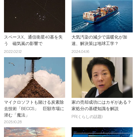
スペースX、通信衛星40基を失
大気汚染の減少で温暖化が加
う 磁気嵐の影響で
速、解決策は地球工学？
2022.02.12
2024.04.16
マイクロソフトも賭ける炭素除
家の売却成功にはカギがある？
去技術「BECCS」 巨額市場に
家処分の基礎知識を解説
潜む「魔法」
PR(くらしの話題)
2025.10.28