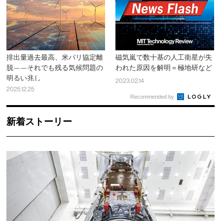
排出量過去最高、米パリ協定離
磁気嵐で数十基の人工衛星が失
脱——それでも残る気候問題の
われた原因を解明＝極地研など
明るい兆し
2023.02.14
2025.12.25
Recommended by
新着ストーリー