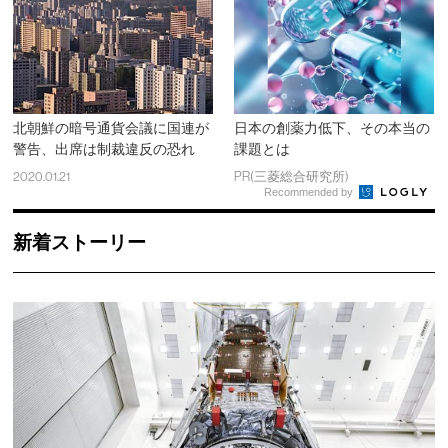
北朝鮮の暗号通貨会議に国連が
日本の創薬力低下、その本当の
警告、出席は制裁違反の恐れ
課題とは
2020.01.21
PR(三菱総合研究所)
Recommended by
新着ストーリー