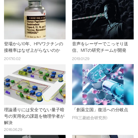
登場から10年、HPVワクチンの
音声をレーザーでこっそり送
接種率はなぜ上がらないのか
信、MITの研究チームが開発
2017.10.02
2019.01.29
理論通りには安全でない量子暗
「創薬立国」復活への分岐点
号の実用化の課題を物理学者が
PR(三菱総合研究所)
解決
2016.06.29