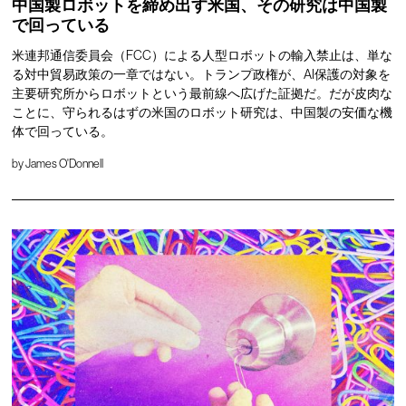
中国製ロボットを締め出す米国、その研究は中国製
で回っている
米連邦通信委員会（FCC）による人型ロボットの輸入禁止は、単な
る対中貿易政策の一章ではない。トランプ政権が、AI保護の対象を
主要研究所からロボットという最前線へ広げた証拠だ。だが皮肉な
ことに、守られるはずの米国のロボット研究は、中国製の安価な機
体で回っている。
by
James O'Donnell