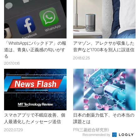
「WhatsAppにバックドア」の報
アマゾン、アレクサが収集した
道は、青臭い正義感の匂いがす
音声など1700本を別人に誤送信
る
2018.12.25
2017.01.16
スマホアプリで不眠症改善、個
日本の創薬力低下、その本当の
人最適化したメッセージ送信
課題とは
2022.07.29
PR(三菱総合研究所)
Recommended by