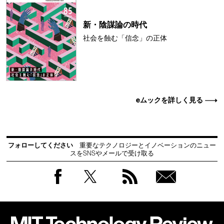
新・陰謀論の時代
社会を蝕む「信念」の正体
eムックを詳しく見る
フォローしてください
重要なテクノロジーとイノベーションのニュー
スをSNSやメールで受け取る
Facebook
Twitter
RSS
無料
会員
登録