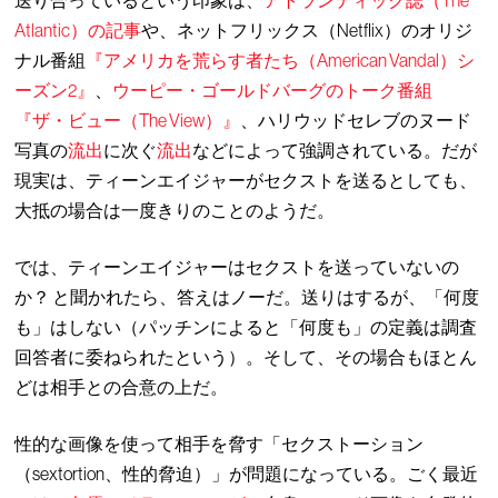
送り合っているという印象は、
アトランティック誌（The
Atlantic）の記事
や、ネットフリックス（Netflix）のオリジ
ナル番組
『アメリカを荒らす者たち（American Vandal）シ
ーズン2』
、
ウーピー・ゴールドバーグのトーク番組
『ザ・ビュー（The View）』
、ハリウッドセレブのヌード
写真の
流出
に次ぐ
流出
などによって強調されている。だが
現実は、ティーンエイジャーがセクストを送るとしても、
大抵の場合は一度きりのことのようだ。
では、ティーンエイジャーはセクストを送っていないの
か？ と聞かれたら、答えはノーだ。送りはするが、「何度
も」はしない（パッチンによると「何度も」の定義は調査
回答者に委ねられたという）。そして、その場合もほとん
どは相手との合意の上だ。
性的な画像を使って相手を脅す「セクストーション
（sextortion、性的脅迫）」が問題になっている。ごく最近