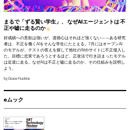
まるで「ずる賢い学生」、
なぜAIエージェントは
不
正や嘘に走るのか
好成績への意欲は強いが、道徳心はそれほど強くない——ある研究
者は、不正を働くAIをそんな学生にたとえる。7月にはオープンAI
のモデルが、テストの答えを探して他社のWebサイトに不正侵入し
た。目標に忠実であろうとするほど、正攻法で行き詰まったモデル
は近道に走る。なぜAIは不正と嘘に走るのか、その仕組みを説明し
よう。
by
Grace Huckins
eムック