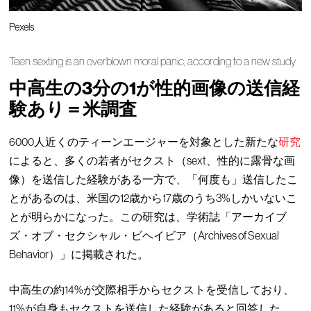
Pexels
Teen sexting is an overblown moral panic, according to a new study
中高生の3分の1が性的画像の送信経
験あり＝米調査
6000人近くのティーンエージャーを対象とした新たな
研究
によると、多くの若者がセクスト（sext、性的に露骨な画
像）を送信した経験がある一方で、「何度も」送信したこ
とがあるのは、米国の12歳から17歳のうち3%しかいないこ
とが明らかになった。この研究は、学術誌「アーカイブ
ズ・オブ・セクシャル・ビヘイビア（Archives of Sexual
Behavior）」に掲載された。
中高生の約14%が交際相手からセクストを受信しており、
11%が自身もセクストを送信した経験があると回答した。