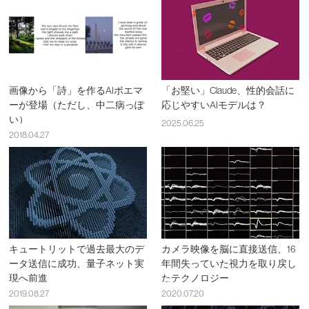
画像から「詩」を作るAIポエマ
「お堅い」Claude、性的会話に
ーが登場（ただし、中二病っぽ
応じやすいAIモデルは？
い）
2025.06.25
2018.04.27
キュートリットで過去最大のデ
カメラ映像を脳に直接送信、16
ータ送信に成功、量子ネット実
年間失っていた視力を取り戻し
現へ前進
たテクノロジー
2019.08.27
2020.07.20