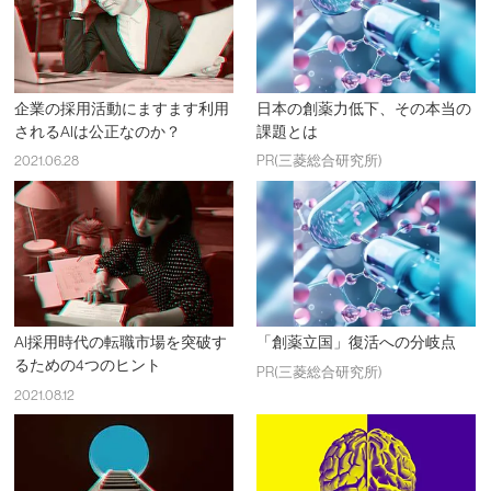
企業の採用活動にますます利用
日本の創薬力低下、その本当の
されるAIは公正なのか？
課題とは
2021.06.28
PR(三菱総合研究所)
AI採用時代の転職市場を突破す
「創薬立国」復活への分岐点
るための4つのヒント
PR(三菱総合研究所)
2021.08.12