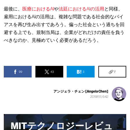
最後に、
医療におけるAI
や
法廷におけるAIの活用
と同様、
雇用におけるAIの活用は、複雑な問題である社会的なバイ
アスを再び生み出すであろう。偏った社会という過ちを回
避する上でも、規制当局は、企業がどれだけの責任を負う
べきなのか、見極めていく必要があるだろう。
99
43
3
7
アンジェラ・チェン [Angela Chen]
2019.11.11, 6:42
MITテクノロジーレビュ