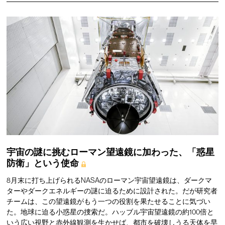
宇宙の謎に挑むローマン望遠鏡に加わった、「惑星
防衛」という使命
8月末に打ち上げられるNASAのローマン宇宙望遠鏡は、ダークマ
ターやダークエネルギーの謎に迫るために設計された。だが研究者
チームは、この望遠鏡がもう一つの役割を果たせることに気づい
た。地球に迫る小惑星の捜索だ。ハッブル宇宙望遠鏡の約100倍と
いう広い視野と赤外線観測を生かせば、都市を破壊しうる天体を早