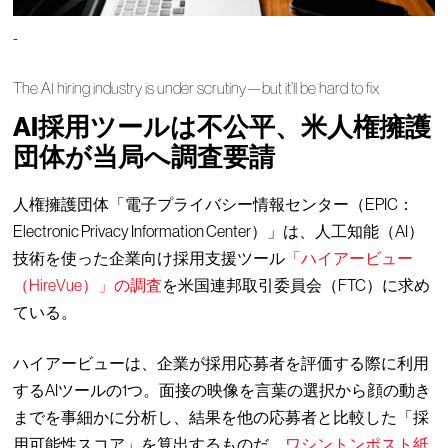
-
The AI hiring industry is under scrutiny—but it’ll be hard to fix
AI採用ツールは不公平、米人権擁護
団体が当局へ調査要請
人権擁護団体「電子プライバシー情報センター（EPIC：
Electronic Privacy Information Center）」は、人工知能（AI）
技術を使った企業向け採用支援ツール
「ハイアービュー
（HireVue）」の調査
を米国連邦取引委員会（FTC）に求め
ている。
ハイアービューは、企業が採用応募者を評価する際に利用
するAIツールの1つ。面接の映像を言葉の選択から顔の動き
までを事細かに分析し、結果を他の応募者と比較した「採
用可能性スコア」を算出するものだ。
ワシントンポスト紙