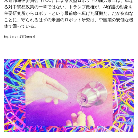
米連邦通信委員会（FCC）による人型ロボットの輸入禁止は、単な
る対中貿易政策の一章ではない。トランプ政権が、AI保護の対象を
主要研究所からロボットという最前線へ広げた証拠だ。だが皮肉な
ことに、守られるはずの米国のロボット研究は、中国製の安価な機
体で回っている。
by
James O'Donnell