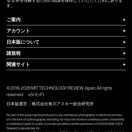
る 世界を理解するための知識を獲得していただくためにありま
す。
ご案内
+
アカウント
+
日本版について
+
諸規程
+
関連サイト
+
© 2016-2026 MIT TECHNOLOGY REVIEW Japan. All rights
reserved.
v.(V-E+F)
日本版運営：
株式会社角川アスキー総合研究所
No part of this issue may be produced by any mechanical, photographic or electronic process,
or in the form of a phonographic recording, nor may it be stored in a retrieval system, transmitted
or otherwise copied for public or private use without written permission of KADOKAWA ASCII
Research Laboratories, Inc.