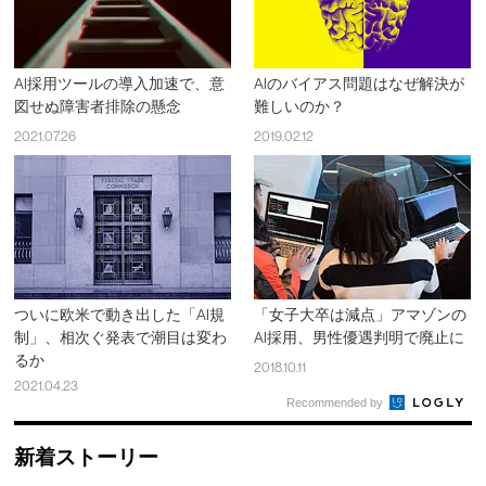
AI採用ツールの導入加速で、意
AIのバイアス問題はなぜ解決が
図せぬ障害者排除の懸念
難しいのか？
2021.07.26
2019.02.12
ついに欧米で動き出した「AI規
「女子大卒は減点」アマゾンの
制」、相次ぐ発表で潮目は変わ
AI採用、男性優遇判明で廃止に
るか
2018.10.11
2021.04.23
Recommended by
新着ストーリー