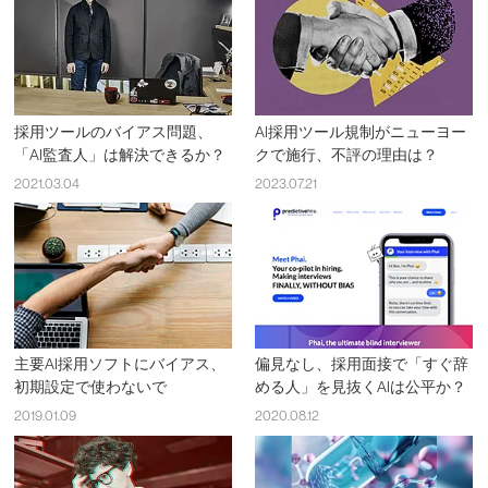
採用ツールのバイアス問題、
AI採用ツール規制がニューヨー
「AI監査人」は解決できるか？
クで施行、不評の理由は？
2021.03.04
2023.07.21
主要AI採用ソフトにバイアス、
偏見なし、採用面接で「すぐ辞
初期設定で使わないで
める人」を見抜くAIは公平か？
2019.01.09
2020.08.12