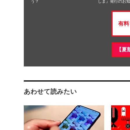
う？
しま』発行のお
有料
【夏
あわせて読みたい