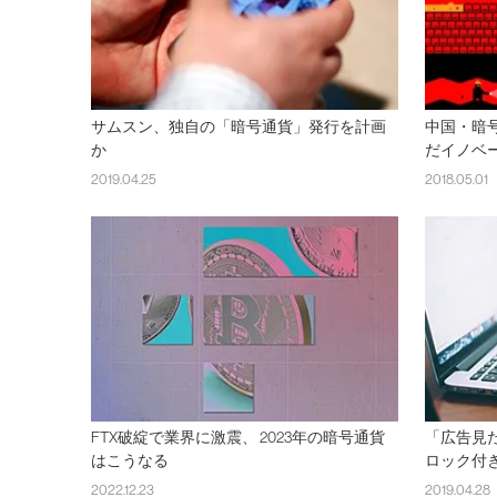
サムスン、独自の「暗号通貨」発行を計画
中国・暗
か
だイノベ
2019.04.25
2018.05.01
FTX破綻で業界に激震、 2023年の暗号通貨
「広告見
はこうなる
ロック付
2022.12.23
2019.04.28