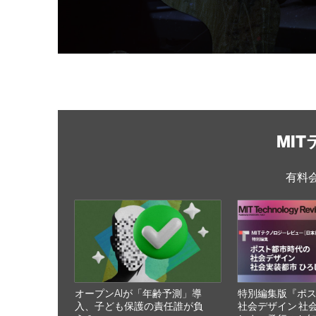
MI
有料
オープンAIが「年齢予測」導
特別編集版『ポ
入、子ども保護の責任誰が負
社会デザイン 社