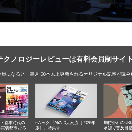
Tテクノロジーレビューは有料会員制サイ
会員になると、毎月150本以上更新されるオリジナル記事が読み
スト都市時代の
eムック 『AIの10大潮流［2026年
期待外れのCRI
会実装都市 ひろ
版］』特集号
承認で普及目