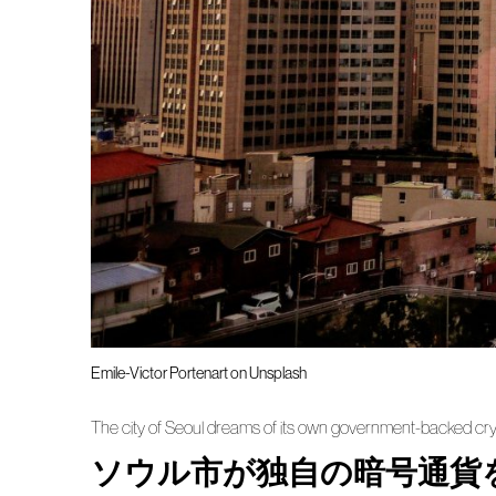
Emile-Victor Portenart on Unsplash
The city of Seoul dreams of its own government-backed cr
ソウル市が独自の暗号通貨