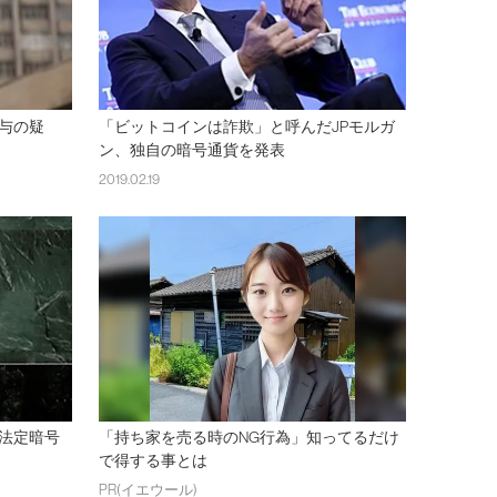
与の疑
「ビットコインは詐欺」と呼んだJPモルガ
ン、独自の暗号通貨を発表
2019.02.19
法定暗号
「持ち家を売る時のNG行為」知ってるだけ
で得する事とは
PR(イエウール)