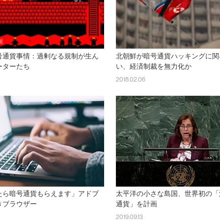
号通貨事情：過剰なる規制が生ん
北朝鮮が暗号通貨ハッキングに関
ーターたち
い、経済制裁を無力化か
2018.02.06
たら暗号通貨もらえます」アドブ
太平洋の小さな島国、世界初の「
きブラウザー
通貨」を計画
2019.09.13