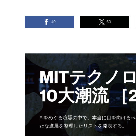
49
60
MITテクノ
10大潮流 ［
AIをめぐる喧騒の中で、本当に目を向けるべ
たな進展を整理したリストを発表する。