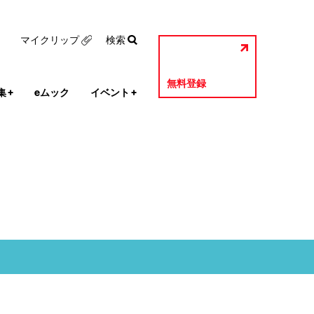
マイクリップ
検索
無料登録
集
+
eムック
イベント
+