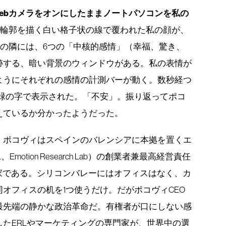
ebカメラをオンにしたままノートパソコンを私の
の輪郭を描く白い格子状の線で覆われた私の顔が、
の隣には、6つの「中核的感情」（幸福、驚き、
跡する、暗い背景のウィンドウがある。私の表情が
ようにそれぞれの感情の計測バーが動く。数秒経つ
い緑の字で表示された。「不安」。振り返ってポコ
えているか分かったようだった。
、ポコヴィはスペインのバレンシアに本拠を置くエ
otion Research Lab）の創業者兼最高経営責任
家である。シリコンバレーにはオフィスはなく、カ
オフィスの机を1つ使うだけ。だがポコヴィCEO
最先端の静かな政治革命だ。有権者が口にしない感
たERLやマーケティングの専門家が、世界中の選