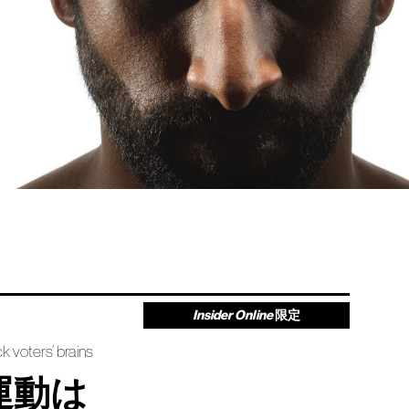
Insider Online
限定
k voters’ brains
運動は