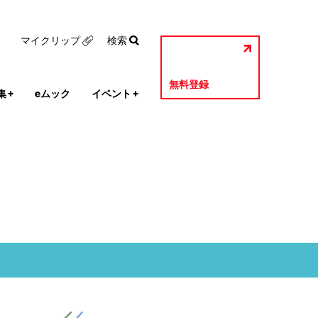
マイクリップ
検索
無料登録
集
+
eムック
イベント
+