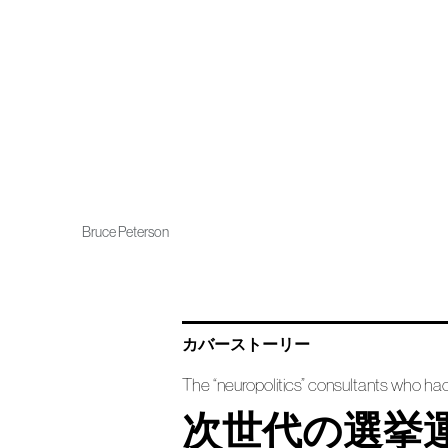
Bruce Peterson
カバーストーリー
The “neuropolitics” consultants who hac
次世代の選挙