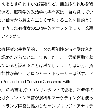
答えるときのわずかな躊躇など、無意識な反応を観
できる。脳科学的政治学の専門家は、自ら発してい
ない信号から意図を正しく予測することを目的とし
、そうした有権者の生物学的データを使って、投票
ているのだ。
は有権者の生物学的データの可能性を渋々受け入れ
え認めたがらないにしても、だ）。「選挙運動で脳
していると認めることは稀でしょう。とはいえ、資
可能性が高い」とロジャー・ドゥーリーは話す。ド
Persuade and Convince Consumers with
年刊、未邦訳）の著書を持つコンサルタントである。2016年の
たはクリントン陣営が脳科学マーケティングを使っ
、トランプ陣営に協力したケンブリッジ・アナリテ