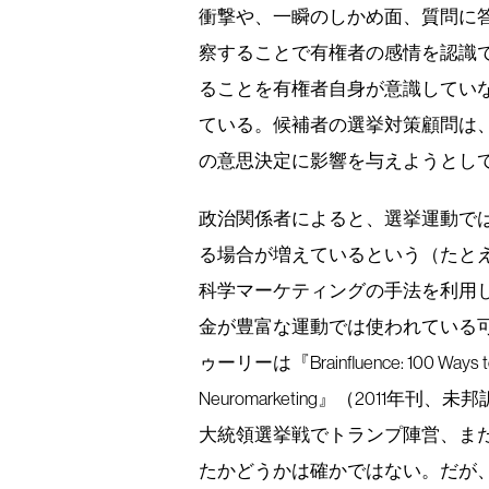
衝撃や、一瞬のしかめ面、質問に
察することで有権者の感情を認識
ることを有権者自身が意識してい
ている。候補者の選挙対策顧問は
の意思決定に影響を与えようとし
政治関係者によると、選挙運動で
る場合が増えているという（たと
科学マーケティングの手法を利用
金が豊富な運動では使われている
ゥーリーは『Brainfluence: 100 Ways to 
Neuromarketing』（2011
大統領選挙戦でトランプ陣営、ま
たかどうかは確かではない。だが