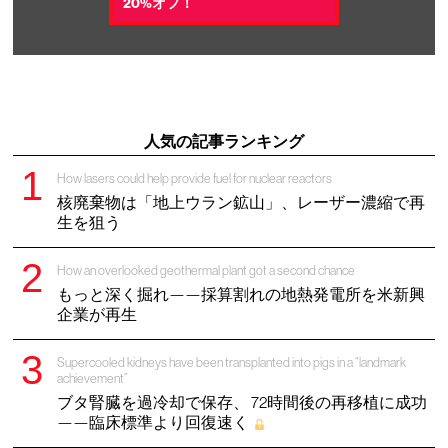
20%オフ！
人気の記事ランキング
How lasers could help provide fuel for nuclear reactors
核廃棄物は「地上ウラン鉱山」、レーザー濃縮で再
生を狙う
How an overlooked geothermal plant got a second chance
もっと深く掘れ——採算割れの地熱発電所を米新興
企業が再生
Supercooled kidneys have been transplanted into pigs in a “landmark
achievement”
ブタ腎臓を過冷却で保存、 72時間後の再移植に成功
——臨床標準より回復速く