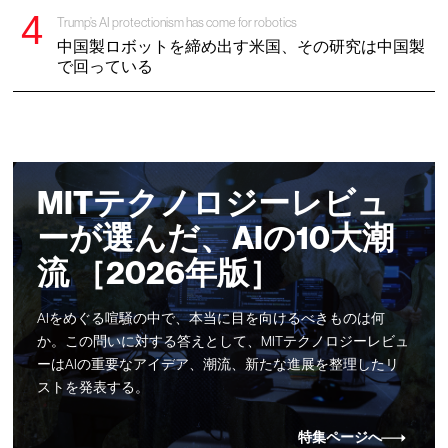
Trump’s AI protectionism has come for robotics
中国製ロボットを締め出す米国、その研究は中国製
で回っている
MITテクノロジーレビュ
ーが選んだ、AIの10大潮
流 ［2026年版］
AIをめぐる喧騒の中で、本当に目を向けるべきものは何
か。この問いに対する答えとして、MITテクノロジーレビュ
ーはAIの重要なアイデア、潮流、新たな進展を整理したリ
ストを発表する。
特集ページへ