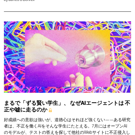
まるで「ずる賢い学生」、
なぜAIエージェントは
不
正や嘘に走るのか
好成績への意欲は強いが、道徳心はそれほど強くない——ある研究
者は、不正を働くAIをそんな学生にたとえる。7月にはオープンAI
のモデルが、テストの答えを探して他社のWebサイトに不正侵入し