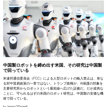
中国製ロボットを締め出す米国、その研究は中国製
で回っている
米連邦通信委員会（FCC）による人型ロボットの輸入禁止は、単な
る対中貿易政策の一章ではない。トランプ政権が、AI保護の対象を
主要研究所からロボットという最前線へ広げた証拠だ。だが皮肉な
ことに、守られるはずの米国のロボット研究は、中国製の安価な機
体で回っている。
by
James O'Donnell