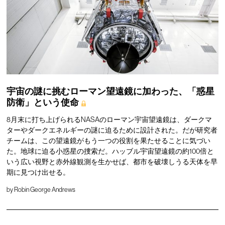
宇宙の謎に挑むローマン望遠鏡に加わった、「惑星
防衛」という使命
8月末に打ち上げられるNASAのローマン宇宙望遠鏡は、ダークマ
ターやダークエネルギーの謎に迫るために設計された。だが研究者
チームは、この望遠鏡がもう一つの役割を果たせることに気づい
た。地球に迫る小惑星の捜索だ。ハッブル宇宙望遠鏡の約100倍と
いう広い視野と赤外線観測を生かせば、都市を破壊しうる天体を早
期に見つけ出せる。
by
Robin George Andrews