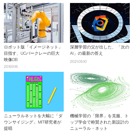
ロボット版「イメージネット」
深層学習の父が出した、 「次の
目指す、UCバークレーの巨大
AI」の最新の答え
映像DB
2021.05.10
2019.11.15
ニューラルネットを大幅に「ダ
機械学習の「限界」を克服、ト
ウンサイジング」 MIT研究者が
ップ学会で称賛された新設計の
提唱
ニューラル・ネット