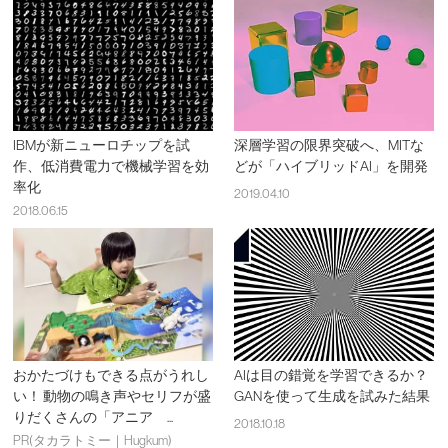
IBMが新ニューロチップを試
深層学習の限界突破へ、MITな
作、低消費電力で機械学習を効
どが「ハイブリッドAI」を開発
率化
2019.04.10
2018.06.15
おかたづけもできる点がうれし
AIは目の錯覚を学習できるか？
い！ 動物の鳴き声やセリフが盛
GANを使って生成を試みた結果
りだくさんの「アニア ...
2018.10.18
PR(タカラトミー｜Hugkum)