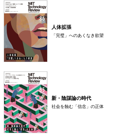
人体拡張
「完璧」へのあくなき欲望
新・陰謀論の時代
社会を蝕む「信念」の正体