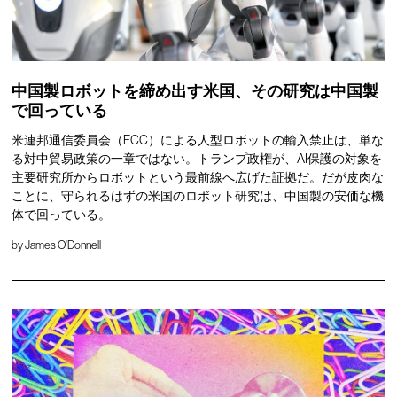
中国製ロボットを締め出す米国、その研究は中国製
で回っている
米連邦通信委員会（FCC）による人型ロボットの輸入禁止は、単な
る対中貿易政策の一章ではない。トランプ政権が、AI保護の対象を
主要研究所からロボットという最前線へ広げた証拠だ。だが皮肉な
ことに、守られるはずの米国のロボット研究は、中国製の安価な機
体で回っている。
by
James O'Donnell