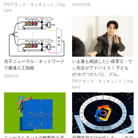
PR(アタック・キュキュット｜Hug
2020.03.18
kum)
光子ニューラル・ネットワーク
いま最も相談したい保育士・て
で爆速人工知能
ぃ先生がアドバイス！ 子ども
の“おてつだい”に、どん...
2016.11.21
PR(アタック・キュキュット｜Hug
kum)
ニューラルネットの解釈性を高
深層学習の父が出した、 「次の