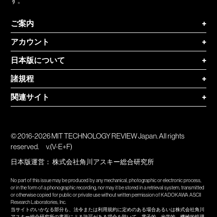
す。
ご案内
+
アカウント
+
日本版について
+
諸規程
+
関連サイト
+
© 2016-2026 MIT TECHNOLOGY REVIEW Japan. All rights
reserved.
v.(V-E+F)
日本版運営：
株式会社角川アスキー総合研究所
No part of this issue may be produced by any mechanical, photographic or electronic process,
or in the form of a phonographic recording, nor may it be stored in a retrieval system, transmitted
or otherwise copied for public or private use without written permission of KADOKAWA ASCII
Research Laboratories, Inc.
当サイトのいかなる部分も、法令または利用規約に定めのある場合あるいは株式会社角川
アスキー総合研究所の書面による許可がある場合を除いて、電子的、光学的、機械的処理