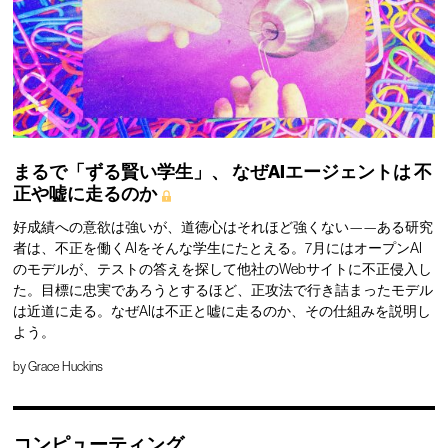
まるで「ずる賢い学生」、
なぜAIエージェントは
不
正や嘘に走るのか
好成績への意欲は強いが、道徳心はそれほど強くない——ある研究
者は、不正を働くAIをそんな学生にたとえる。7月にはオープンAI
のモデルが、テストの答えを探して他社のWebサイトに不正侵入し
た。目標に忠実であろうとするほど、正攻法で行き詰まったモデル
は近道に走る。なぜAIは不正と嘘に走るのか、その仕組みを説明し
よう。
by
Grace Huckins
コンピューティング