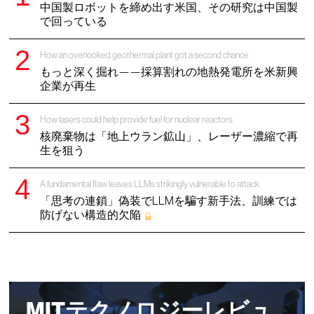
中国製ロボットを締め出す米国、その研究は中国製
で回っている
How an overlooked geothermal plant got a second chance
もっと深く掘れ——採算割れの地熱発電所を米新興
企業が再生
How lasers could help provide fuel for nuclear reactors
核廃棄物は「地上ウラン鉱山」、レーザー濃縮で再
生を狙う
A fundamental flaw leaves LLMs strikingly vulnerable to attack
「思考の連鎖」偽装でLLMを騙す新手法、訓練では
防げない構造的欠陥
MITテクノロジーレビュ