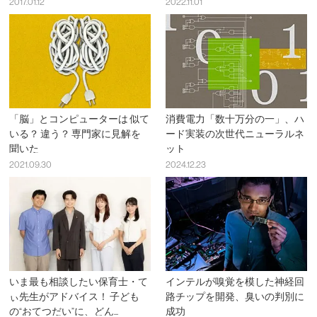
2017.01.12
2022.11.01
「脳」とコンピューターは 似て
消費電力「数十万分の一」、ハ
いる？ 違う？ 専門家に見解を
ード実装の次世代ニューラルネ
聞いた
ット
2021.09.30
2024.12.23
いま最も相談したい保育士・て
インテルが嗅覚を模した神経回
ぃ先生がアドバイス！ 子ども
路チップを開発、臭いの判別に
の“おてつだい”に、どん...
成功