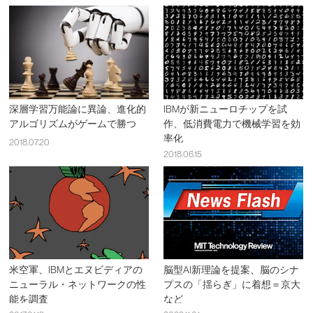
深層学習万能論に異論、進化的
IBMが新ニューロチップを試
アルゴリズムがゲームで勝つ
作、低消費電力で機械学習を効
率化
2018.07.20
2018.06.15
米空軍、IBMとエヌビディアの
脳型AI新理論を提案、脳のシナ
ニューラル・ネットワークの性
プスの「揺らぎ」に着想＝京大
能を調査
など