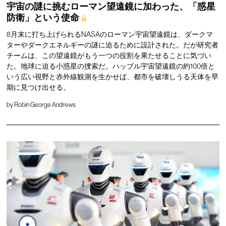
宇宙の謎に挑むローマン望遠鏡に加わった、「惑星
防衛」という使命
8月末に打ち上げられるNASAのローマン宇宙望遠鏡は、ダークマ
ターやダークエネルギーの謎に迫るために設計された。だが研究者
チームは、この望遠鏡がもう一つの役割を果たせることに気づい
た。地球に迫る小惑星の捜索だ。ハッブル宇宙望遠鏡の約100倍と
いう広い視野と赤外線観測を生かせば、都市を破壊しうる天体を早
期に見つけ出せる。
by
Robin George Andrews