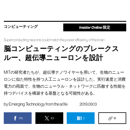
コンピューティング
Insider Online
限定
Superconducting neurons could match the power efficiency of the brain
脳コンピューティングのブレークス
ルー、超伝導ニューロンを設計
MITの研究者たちが、超伝導ナノワイヤーを用いて、生物のニュー
ロンに似た特性を持つ人工ニューロンを設計した。実行速度と消費
電力の両面で、生物のニューラル・ネットワークに匹敵する性能を
持つデバイスを構築する基盤となる可能性がある。
by
Emerging Technology from the arXiv
2019.09.13
175
101
2
18