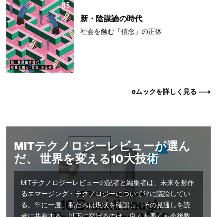
新・陰謀論の時代
社会を蝕む「信念」の正体
eムックを詳しく見る
MITテクノロジーレビューが選ん
だ、 世界を変える10大技術
MITテクノロジーレビューの記者と編集者は、未来を形作
るエマージング・テクノロジーについて常に議論してい
る。年に一度、私たちは現状を確認し、その見通しを読
者に共有する。以下に挙げるのは、良くも悪くも今後数