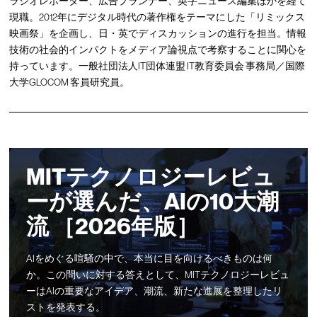
ラジオレポーター、広告プランナー、英字ニュース編集ほかを経て
現職。2012年にデジタル時代の著作権をテーマにした「リミックス
映画祭」を企画し、日・英でディスカッションの進行を担当。情報
技術の社会的インパクトをメディア論視点で考察することに関心を
持っています。一般社団法人IT団体連盟 IT教育委員会 事務局／国際
大学GLOCOM 客員研究員。
MITテクノロジーレビュ
ーが選んだ、AIの10大潮
流 ［2026年版］
AIをめぐる喧騒の中で、本当に目を向けるべきものは何
か。この問いに対する答えとして、MITテクノロジーレビュ
ーはAIの重要なアイデア、潮流、新たな進展を整理したリ
ストを発表する。