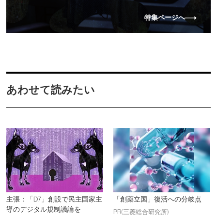
特集ページへ
あわせて読みたい
主張：「D7」創設で民主国家主
「創薬立国」復活への分岐点
導のデジタル規制議論を
PR(三菱総合研究所)