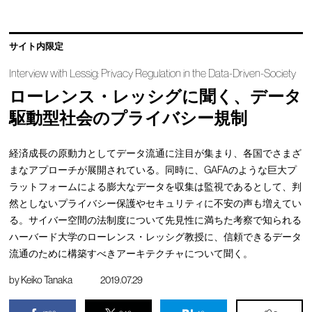
サイト内限定
Interview with Lessig: Privacy Regulation in the Data-Driven-Society
ローレンス・レッシグに聞く、データ
駆動型社会のプライバシー規制
経済成長の原動力としてデータ流通に注目が集まり、各国でさまざ
まなアプローチが展開されている。同時に、GAFAのような巨大プ
ラットフォームによる膨大なデータを収集は監視であるとして、判
然としないプライバシー保護やセキュリティに不安の声も増えてい
る。サイバー空間の法制度について先見性に満ちた考察で知られる
ハーバード大学のローレンス・レッシグ教授に、信頼できるデータ
流通のために構築すべきアーキテクチャについて聞く。
by
Keiko Tanaka
2019.07.29