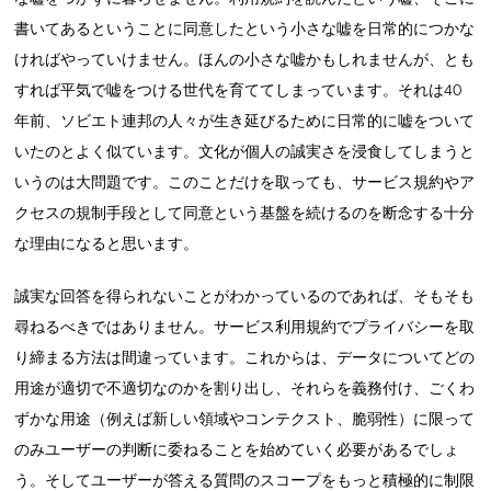
書いてあるということに同意したという小さな嘘を日常的につかな
ければやっていけません。ほんの小さな嘘かもしれませんが、とも
すれば平気で嘘をつける世代を育ててしまっています。それは40
年前、ソビエト連邦の人々が生き延びるために日常的に嘘をついて
いたのとよく似ています。文化が個人の誠実さを浸食してしまうと
いうのは大問題です。このことだけを取っても、サービス規約やア
クセスの規制手段として同意という基盤を続けるのを断念する十分
な理由になると思います。
誠実な回答を得られないことがわかっているのであれば、そもそも
尋ねるべきではありません。サービス利用規約でプライバシーを取
り締まる方法は間違っています。これからは、データについてどの
用途が適切で不適切なのかを割り出し、それらを義務付け、ごくわ
ずかな用途（例えば新しい領域やコンテクスト、脆弱性）に限って
のみユーザーの判断に委ねることを始めていく必要があるでしょ
う。そしてユーザーが答える質問のスコープをもっと積極的に制限