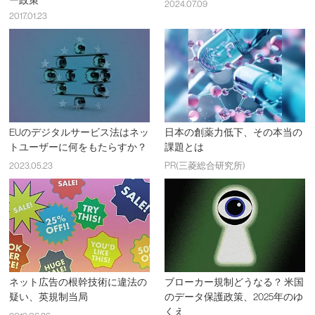
2024.07.09
2017.01.23
EUのデジタルサービス法はネッ
日本の創薬力低下、その本当の
トユーザーに何をもたらすか？
課題とは
2023.05.23
PR(三菱総合研究所)
ネット広告の根幹技術に違法の
ブローカー規制どうなる？ 米国
疑い、英規制当局
のデータ保護政策、2025年のゆ
くえ