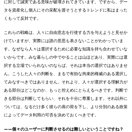
に対して誠実である意味が破壊されてきています。ですから、デー
タを資産化し個人にその采配を渡そうとするトレンドに私はまった
くもって反対です。
これらの戦略は、人々に自由意志を行使する力を与えようと見せか
けていますが、実際には誰の意思も表さないことがわかっていま
す。なぜなら人々は選択するために必要な知識を持ち合わせていな
いからです。みな暮らしの中でやることは山ほどあり、実際には選
択する立場でいられないのならば、それは本当の選択ではありませ
ん。こうした人々の判断を、まるで有効な拘束的権威のある選択し
てみなすべきではありません。それより、人々が選択する理解力が
ある部分はどこなのか、もっと控えめにとらえるべきです。判断で
きる部分は判断してもらい、それを十分に尊重します。それ以外に
ついては、なるだけ多く彼らの肩の荷を下し、より分別のある政策
によってデータ利用の可否を決めておくべきです。
——個々のユーザーに判断させるのは難しいということですね？