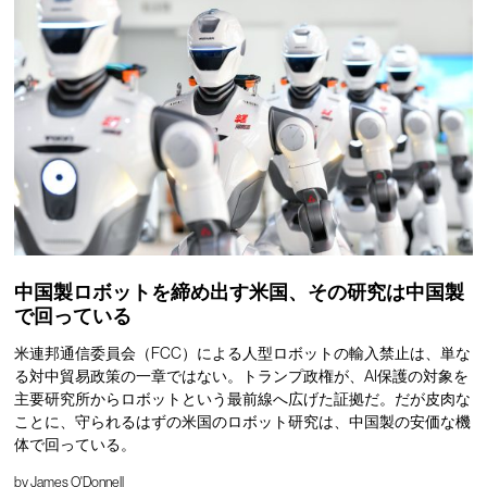
中国製ロボットを締め出す米国、その研究は中国製
で回っている
米連邦通信委員会（FCC）による人型ロボットの輸入禁止は、単な
る対中貿易政策の一章ではない。トランプ政権が、AI保護の対象を
主要研究所からロボットという最前線へ広げた証拠だ。だが皮肉な
ことに、守られるはずの米国のロボット研究は、中国製の安価な機
体で回っている。
by
James O'Donnell