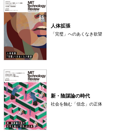
人体拡張
「完璧」へのあくなき欲望
新・陰謀論の時代
社会を蝕む「信念」の正体