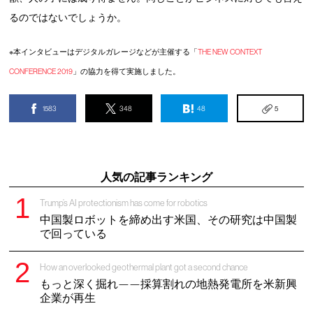
るのではないでしょうか。
※本インタビューはデジタルガレージなどが主催する「
THE NEW CONTEXT
CONFERENCE 2019
」の協力を得て実施しました。
1583
348
48
5
人気の記事ランキング
Trump’s AI protectionism has come for robotics
中国製ロボットを締め出す米国、その研究は中国製
で回っている
How an overlooked geothermal plant got a second chance
もっと深く掘れ——採算割れの地熱発電所を米新興
企業が再生