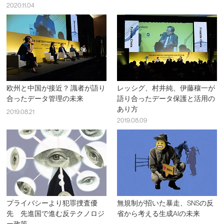
2020.11.04
欧州と中国が接近？ 識者が語り
レッシグ、村井純、伊藤穰一が
合ったデータ管理の未来
語り合ったデータ保護と活用の
あり方
2019.08.21
2019.08.09
プライバシーより犯罪捜査優
無規制が招いた暴走、SNSの反
先 先進国で進む反テクノロジ
省から考える生成AIの未来
ー政策