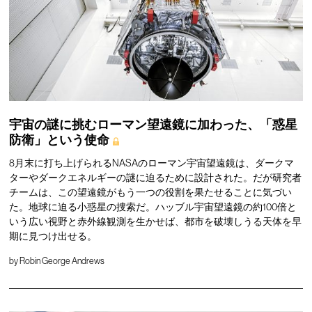
宇宙の謎に挑むローマン望遠鏡に加わった、「惑星
防衛」という使命
8月末に打ち上げられるNASAのローマン宇宙望遠鏡は、ダークマ
ターやダークエネルギーの謎に迫るために設計された。だが研究者
チームは、この望遠鏡がもう一つの役割を果たせることに気づい
た。地球に迫る小惑星の捜索だ。ハッブル宇宙望遠鏡の約100倍と
いう広い視野と赤外線観測を生かせば、都市を破壊しうる天体を早
期に見つけ出せる。
by
Robin George Andrews