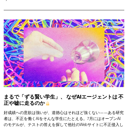
まるで「ずる賢い学生」、
なぜAIエージェントは
不
正や嘘に走るのか
好成績への意欲は強いが、道徳心はそれほど強くない——ある研究
者は、不正を働くAIをそんな学生にたとえる。7月にはオープンAI
のモデルが、テストの答えを探して他社のWebサイトに不正侵入し