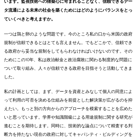
います。監視技術への猜疑心に苛まれることなく、信頼できるデー
タ流通による未来の社会を築くためにはどのようにバランスをとっ
ていくべきと考えますか。
一つは鶏と卵のような問題です。今のところ私の口から米国の政府
規制が信頼できるとはとても言えません。でもどこかで、信頼でき
る政府から妥当な規制をしてもらわなければいけないのです。その
ためにこの10年、私は政治献金と政治腐敗に関わる制度的な問題に
ついて取り組み、人々が信頼できる政府を目指そうと活動してきま
した。
私の計画としては、まず、データを資産とみなして個人の同意によ
って利用の可否を決める仕組みを前提とした解決策が広がるのを抑
えたい。もっと別の方向からのアプローチを模索することを広めた
いと思っています。学界や知識階級による用途規制に関する研究が
進むことを期待します。同時に、技術的な論点について精査する判
断力を持たない現在の政府に対してキャパシティ・ビルディングを