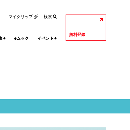
マイクリップ
検索
無料登録
集
+
eムック
イベント
+