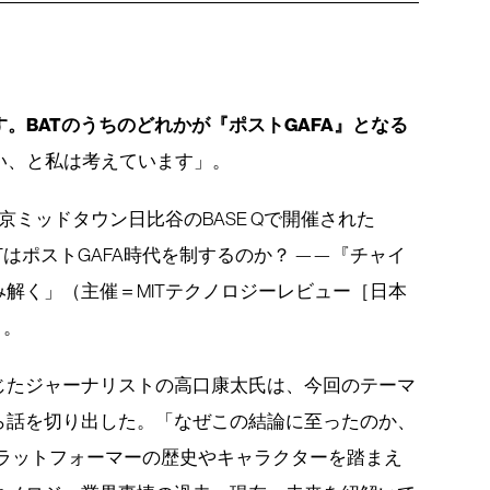
。BATのうちのどれかが『ポストGAFA』となる
い、と私は考えています」。
、東京ミッドタウン日比谷のBASE Qで開催された
te #14 BATはポストGAFA時代を制するのか？ ——『チャイ
解く」（主催＝MITテクノロジーレビュー［日本
）。
じたジャーナリストの高口康太氏は、今回のテーマ
ら話を切り出した。「なぜこの結論に至ったのか、
プラットフォーマーの歴史やキャラクターを踏まえ