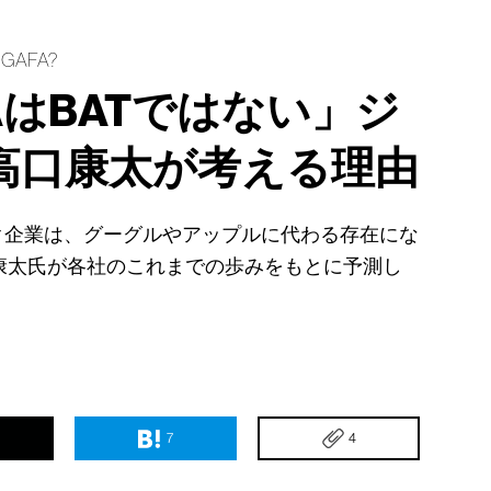
e GAFA?
AはBATではない」ジ
高口康太が考える理由
ク企業は、グーグルやアップルに代わる存在にな
康太氏が各社のこれまでの歩みをもとに予測し
7
4