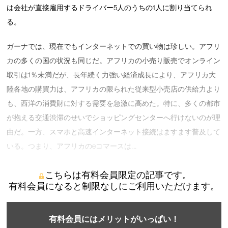
は会社が直接雇用するドライバー5人のうちの1人に割り当てられ
る。
ガーナでは、現在でもインターネットでの買い物は珍しい。アフリ
カの多くの国の状況も同じだ。アフリカの小売り販売でオンライン
取引は1％未満だが、長年続く力強い経済成長により、アフリカ大
陸各地の購買力は、アフリカの限られた従来型小売店の供給力より
も、西洋の消費財に対する需要を急激に高めた。特に、多くの都市
が抱える交通渋滞のせいでショッピングセンターへ行けないのが理
由だ。一方、スマホと高速インターネット接続はますます普及して
いる。つまり、アフリカのeコマースは …
こちらは有料会員限定の記事です。
有料会員になると制限なしにご利用いただけます。
有料会員にはメリットがいっぱい！