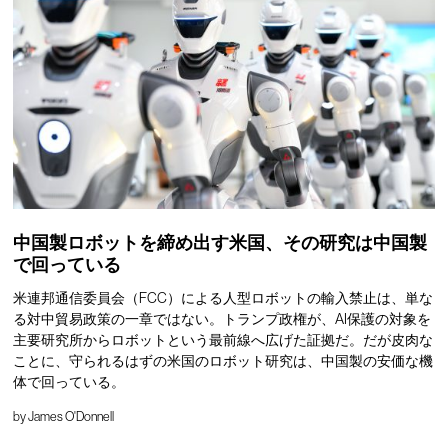
中国製ロボットを締め出す米国、その研究は中国製
で回っている
米連邦通信委員会（FCC）による人型ロボットの輸入禁止は、単な
る対中貿易政策の一章ではない。トランプ政権が、AI保護の対象を
主要研究所からロボットという最前線へ広げた証拠だ。だが皮肉な
ことに、守られるはずの米国のロボット研究は、中国製の安価な機
体で回っている。
by
James O'Donnell