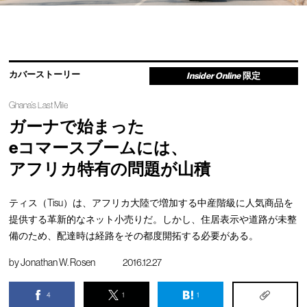
カバーストーリー
Insider Online
限定
Ghana’s Last Mile
ガーナで始まった
eコマースブームには、
アフリカ特有の問題が山積
ティス（Tisu）は、アフリカ大陸で増加する中産階級に人気商品を
提供する革新的なネット小売りだ。しかし、住居表示や道路が未整
備のため、配達時は経路をその都度開拓する必要がある。
by
Jonathan W. Rosen
2016.12.27
4
1
1