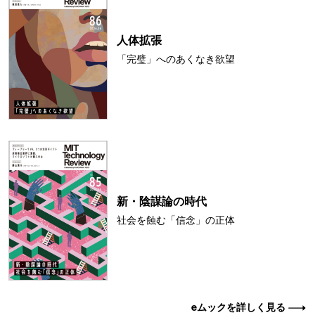
人体拡張
「完璧」へのあくなき欲望
新・陰謀論の時代
社会を蝕む「信念」の正体
eムックを詳しく見る