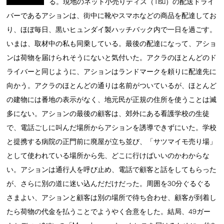
る。現地のネット小売りティス（Tisu）の配送ドライ
バーであるアションは、街中に靴やスマホなどの商品を配達してお
り、ほぼ毎日、黒いヒュンダイ製ハッチバック内で一日を過ごす。
いまは、取材中の私も同乗している。最後の配達になって、アショ
ンは荷物を届けられそうにないと気付いた。アクラのほとんどのド
ライバーと同じように、アションはランドマークを頼りに配達先に
向かう。アクラのほとんどの通りは名前がついているが、ほとんど
の建物には番地の表示がなく、地元民が正規の住所を使うことは滅
多にない。アションの最後の顧客は、郊外にある看護学校の生徒
で、電話ごしに叫んだ場所からアションを誘導できずにいた。学校
と提携する病院の正門前に廃屋が立ち並び、「サツマイモ売り場」
として使われている場所から先、どこに行けばいいのかわからな
い。アションは通行人を呼び止め、電話で顧客と話をしてもらった
が、さらに別の道に迷い込んだだけだった。周囲を30分ぐるぐる
さまよい、アションと顧客は別の場所で待ち合わせ、顧客が到着し
たら荷物の代金を払うことでようやく合意をした。結局、49ガー