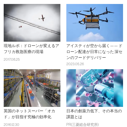
現地ルポ：ドローンが変えるア
アイスティが空から届く—— ド
フリカ救急医療の現場
ローン配達が日常になった 深セ
ンのフードデリバリー
2017.08.25
2023.05.26
英国のネットスーパー「オカ
日本の創薬力低下、その本当の
ド」が目指す究極の効率化
課題とは
2016.12.30
PR(三菱総合研究所)