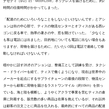
ナセディ（$12）の「Moon Love」ネックレスを届けるために、約2
時間の往復時間がかかってしまった。
「配達のためにいろいろなことをしないといけないんです」とアシ
ョンは街の中心部で、ティスの物流センターとオフィスがある西レ
ゴンに戻る車で、熱帯の暑さの中、窓を開けていった。「少なくと
も客は電話には出ました。目的地についても電話に出ない場合もあ
りますが、荷物を届けるために、だいたい3回は電話で連絡して移
動しなければいけないんです」
穏やかに話す28才のアションは、整備工として訓練を受け、タクシ
ー・ドライバーを経て、ティスで働くようになり、現在は世界中の
メーカーを起点にするサプライチェーンの最後の段階で、物流セン
ターから顧客に荷物を届けるラストワンマイル（約1.6km）を担っ
ている。海と陸を横断し、ようやくアクラで事業を営むティスの倉
庫に到着する。販売数の多い商品は在庫を抱えているが、それ以外
は顧客の注文ごとに商品を仕入れる。最終的にすべての商品の配達