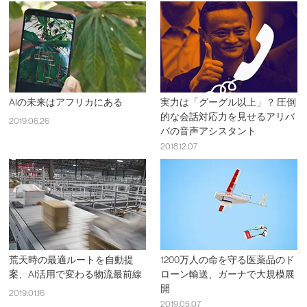
AIの未来はアフリカにある
実力は「グーグル以上」？ 圧倒
的な会話対応力を見せるアリバ
2019.06.26
バの音声アシスタント
2018.12.07
荒天時の最適ルートを自動提
1200万人の命を守る医薬品のド
案、AI活用で変わる物流最前線
ローン輸送、ガーナで大規模展
開
2019.01.16
2019.05.07