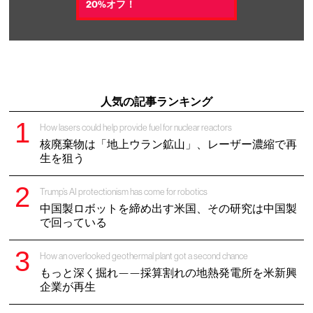
20%オフ！
人気の記事ランキング
How lasers could help provide fuel for nuclear reactors
核廃棄物は「地上ウラン鉱山」、レーザー濃縮で再
生を狙う
Trump’s AI protectionism has come for robotics
中国製ロボットを締め出す米国、その研究は中国製
で回っている
How an overlooked geothermal plant got a second chance
もっと深く掘れ——採算割れの地熱発電所を米新興
企業が再生