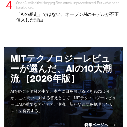
OpenAI called the Hugging Face attack unprecedented. But we’ve been
here before.
「AIの暴走」ではない、オープンAIのモデルが不正
侵入した理由
MITテクノロジーレビュ
ーが選んだ、AIの10大潮
流 ［2026年版］
AIをめぐる喧騒の中で、本当に目を向けるべきものは何
か。この問いに対する答えとして、MITテクノロジーレビュ
ーはAIの重要なアイデア、潮流、新たな進展を整理したリ
ストを発表する。
特集ページへ