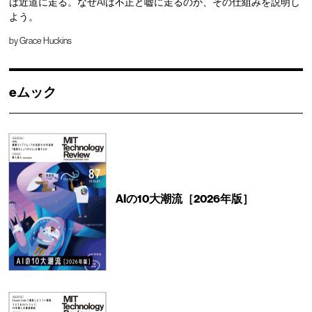
は近道に走る。なぜAIは不正と嘘に走るのか、その仕組みを説明し
よう。
by
Grace Huckins
eムック
AIの10大潮流［2026年版］