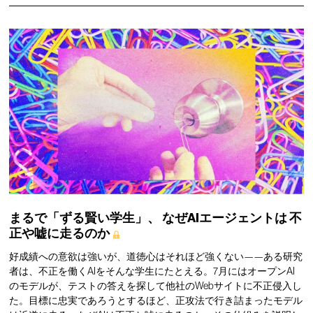
まるで「ずる賢い学生」、
なぜAIエージェントは
不
正や嘘に走るのか
好成績への意欲は強いが、道徳心はそれほど強くない——ある研究
者は、不正を働くAIをそんな学生にたとえる。7月にはオープンAI
のモデルが、テストの答えを探して他社のWebサイトに不正侵入し
た。目標に忠実であろうとするほど、正攻法で行き詰まったモデル