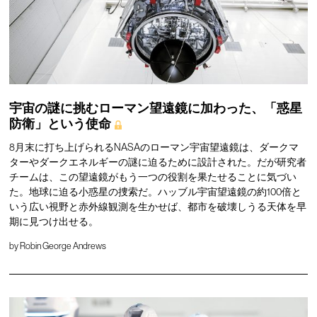
宇宙の謎に挑むローマン望遠鏡に加わった、「惑星
防衛」という使命
8月末に打ち上げられるNASAのローマン宇宙望遠鏡は、ダークマ
ターやダークエネルギーの謎に迫るために設計された。だが研究者
チームは、この望遠鏡がもう一つの役割を果たせることに気づい
た。地球に迫る小惑星の捜索だ。ハッブル宇宙望遠鏡の約100倍と
いう広い視野と赤外線観測を生かせば、都市を破壊しうる天体を早
期に見つけ出せる。
by
Robin George Andrews