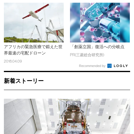
アフリカの緊急医療で鍛えた世
「創薬立国」復活への分岐点
界最速の宅配ドローン
PR(三菱総合研究所)
2018.04.09
Recommended by
新着ストーリー