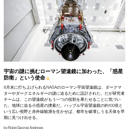
宇宙の謎に挑むローマン望遠鏡に加わった、「惑星
防衛」という使命
8月末に打ち上げられるNASAのローマン宇宙望遠鏡は、ダークマ
ターやダークエネルギーの謎に迫るために設計された。だが研究者
チームは、この望遠鏡がもう一つの役割を果たせることに気づい
た。地球に迫る小惑星の捜索だ。ハッブル宇宙望遠鏡の約100倍と
いう広い視野と赤外線観測を生かせば、都市を破壊しうる天体を早
期に見つけ出せる。
by
Robin George Andrews