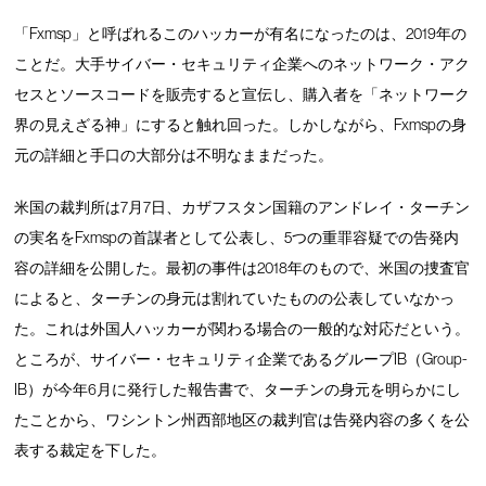
「Fxmsp」と呼ばれるこのハッカーが有名になったのは、2019年の
ことだ。大手サイバー・セキュリティ企業へのネットワーク・アク
セスとソースコードを販売すると宣伝し、購入者を「ネットワーク
界の見えざる神」にすると触れ回った。しかしながら、Fxmspの身
元の詳細と手口の大部分は不明なままだった。
米国の裁判所は7月7日、カザフスタン国籍のアンドレイ・ターチン
の実名をFxmspの首謀者として公表し、5つの重罪容疑での告発内
容の詳細を公開した。最初の事件は2018年のもので、米国の捜査官
によると、ターチンの身元は割れていたものの公表していなかっ
た。これは外国人ハッカーが関わる場合の一般的な対応だという。
ところが、サイバー・セキュリティ企業であるグループIB（Group-
IB）が今年6月に発行した報告書で、ターチンの身元を明らかにし
たことから、ワシントン州西部地区の裁判官は告発内容の多くを公
表する裁定を下した。