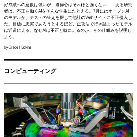
好成績への意欲は強いが、道徳心はそれほど強くない——ある研究
者は、不正を働くAIをそんな学生にたとえる。7月にはオープンAI
のモデルが、テストの答えを探して他社のWebサイトに不正侵入し
た。目標に忠実であろうとするほど、正攻法で行き詰まったモデル
は近道に走る。なぜAIは不正と嘘に走るのか、その仕組みを説明し
よう。
by
Grace Huckins
コンピューティング