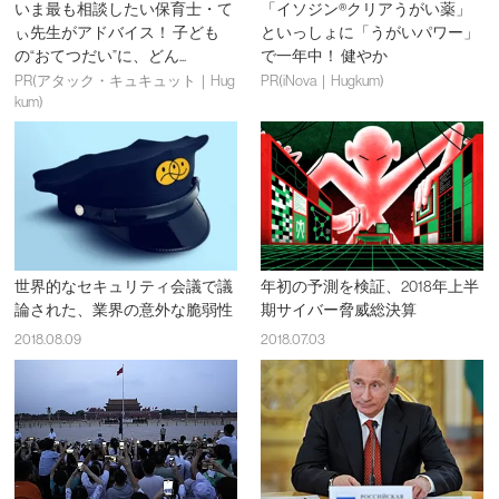
いま最も相談したい保育士・て
「イソジン®クリアうがい薬」
ぃ先生がアドバイス！ 子ども
といっしょに「うがいパワー」
の“おてつだい”に、どん...
で一年中！ 健やか
PR(アタック・キュキュット｜Hug
PR(iNova｜Hugkum)
kum)
世界的なセキュリティ会議で議
年初の予測を検証、2018年上半
論された、業界の意外な脆弱性
期サイバー脅威総決算
2018.08.09
2018.07.03