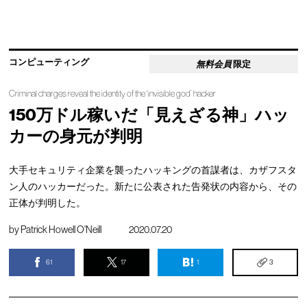
コンピューティング
無料会員
限定
Criminal charges reveal the identity of the ‘invisible god’ hacker
150万ドル稼いだ「見えざる神」ハッ
カーの身元が判明
大手セキュリティ企業を襲ったハッキングの首謀者は、カザフスタ
ン人のハッカーだった。新たに公表された告発状の内容から、その
正体が判明した。
by
Patrick Howell O'Neill
2020.07.20
61
17
1
3