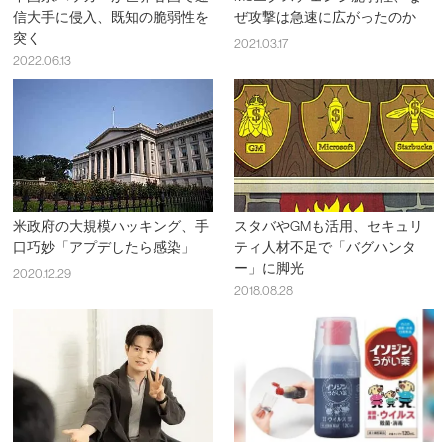
信大手に侵入、既知の脆弱性を
ぜ攻撃は急速に広がったのか
突く
2021.03.17
2022.06.13
米政府の大規模ハッキング、手
スタバやGMも活用、セキュリ
口巧妙「アプデしたら感染」
ティ人材不足で「バグハンタ
ー」に脚光
2020.12.29
2018.08.28