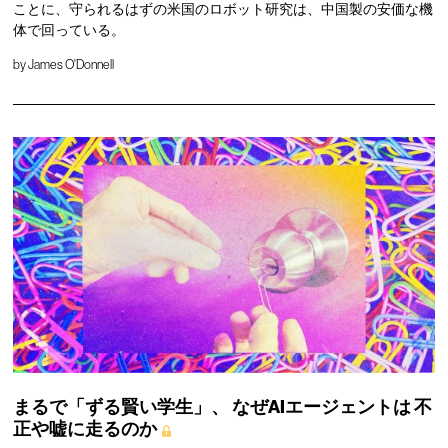
ことに、守られるはずの米国のロボット研究は、中国製の安価な機
体で回っている。
by
James O'Donnell
まるで「ずる賢い学生」、
なぜAIエージェントは
不
正や嘘に走るのか