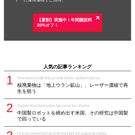
【夏割】実施中！年間購読料
20%オフ！
人気の記事ランキング
How lasers could help provide fuel for nuclear reactors
核廃棄物は「地上ウラン鉱山」、レーザー濃縮で再
生を狙う
Trump’s AI protectionism has come for robotics
中国製ロボットを締め出す米国、その研究は中国製
で回っている
How an overlooked geothermal plant got a second chance