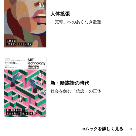
人体拡張
「完璧」へのあくなき欲望
新・陰謀論の時代
社会を蝕む「信念」の正体
eムックを詳しく見る