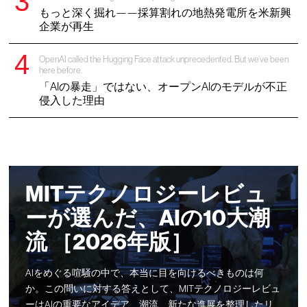
もっと深く掘れ——採算割れの地熱発電所を米新興
企業が再生
OpenAI called the Hugging Face attack unprecedented. But we’ve been
here before.
「AIの暴走」ではない、オープンAIのモデルが不正
侵入した理由
MITテクノロジーレビュ
ーが選んだ、AIの10大潮
流 ［2026年版］
AIをめぐる喧騒の中で、本当に目を向けるべきものは何
か。この問いに対する答えとして、MITテクノロジーレビュ
ーはAIの重要なアイデア、潮流、新たな進展を整理したリ