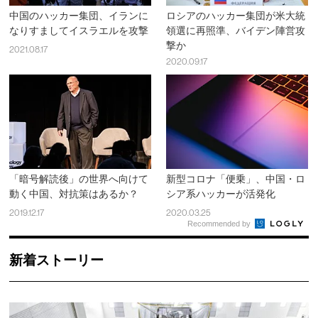
中国のハッカー集団、イランに
ロシアのハッカー集団が米大統
なりすましてイスラエルを攻撃
領選に再照準、バイデン陣営攻
撃か
2021.08.17
2020.09.17
「暗号解読後」の世界へ向けて
新型コロナ「便乗」、中国・ロ
動く中国、対抗策はあるか？
シア系ハッカーが活発化
2019.12.17
2020.03.25
Recommended by
新着ストーリー