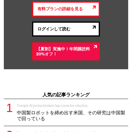
有料プランの詳細を見る
ログインして読む
【夏割】実施中！年間購読料
20%オフ！
人気の記事ランキング
Trump’s AI protectionism has come for robotics
中国製ロボットを締め出す米国、その研究は中国製
で回っている