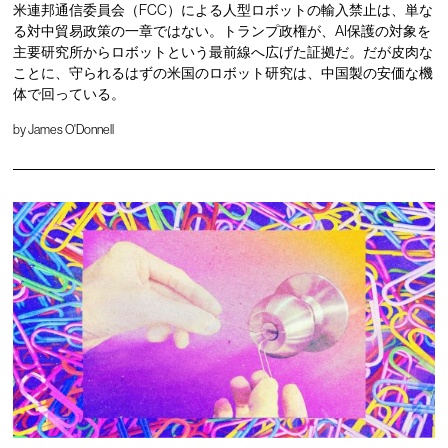
米連邦通信委員会（FCC）による人型ロボットの輸入禁止は、単な
る対中貿易政策の一章ではない。トランプ政権が、AI保護の対象を
主要研究所からロボットという最前線へ広げた証拠だ。だが皮肉な
ことに、守られるはずの米国のロボット研究は、中国製の安価な機
体で回っている。
by
James O'Donnell