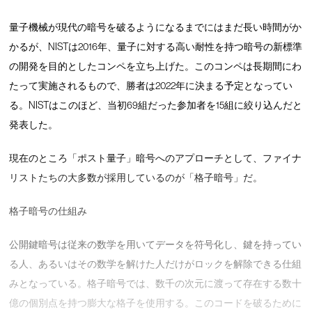
量子機械が現代の暗号を破るようになるまでにはまだ長い時間がか
かるが、NISTは2016年、量子に対する高い耐性を持つ暗号の新標準
の開発を目的としたコンペを立ち上げた。このコンペは長期間にわ
たって実施されるもので、勝者は2022年に決まる予定となってい
る。NISTはこのほど、当初69組だった参加者を15組に絞り込んだと
発表した。
現在のところ「ポスト量子」暗号へのアプローチとして、ファイナ
リストたちの大多数が採用しているのが「格子暗号」だ。
格子暗号の仕組み
公開鍵暗号は従来の数学を用いてデータを符号化し、鍵を持ってい
る人、あるいはその数学を解けた人だけがロックを解除できる仕組
みとなっている。格子暗号では、数千の次元に渡って存在する数十
億の個別点を持つ膨大な格子を使用する。このコードを破るために