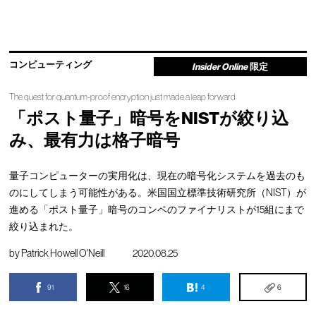
コンピューティング
Insider Online
限定
The quest for quantum-proof encryption just made a leap forward
「ポスト量子」暗号をNISTが絞り込
み、最有力は格子暗号
量子コンピューターの実用化は、現在の暗号化システムを過去のも
のにしてしまう可能性がある。米国国立標準技術研究所（NIST）が
進める「ポスト量子」暗号のコンペのファイナリストが15組にまで
絞り込まれた。
by
Patrick Howell O'Neill
2020.08.25
91
16
4
6