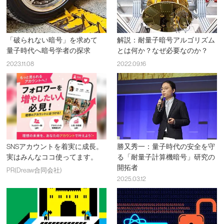
「破られない暗号」を求めて
解説：耐量子暗号アルゴリズム
量子時代へ暗号学者の探求
とは何か？なぜ必要なのか？
2023.11.08
2022.09.16
SNSアカウントを着実に成長。
勝又秀一：量子時代の安全を守
実はみんなココ使ってます。
る「耐量子計算機暗号」研究の
開拓者
PR(Dreaw合同会社)
2025.03.12