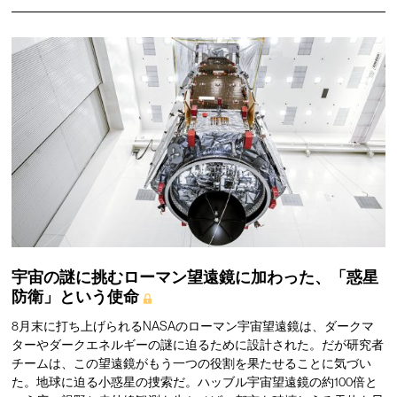
宇宙の謎に挑むローマン望遠鏡に加わった、「惑星
防衛」という使命
8月末に打ち上げられるNASAのローマン宇宙望遠鏡は、ダークマ
ターやダークエネルギーの謎に迫るために設計された。だが研究者
チームは、この望遠鏡がもう一つの役割を果たせることに気づい
た。地球に迫る小惑星の捜索だ。ハッブル宇宙望遠鏡の約100倍と