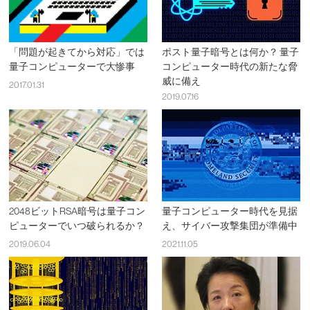
「問題が起きてから対応」では
ポスト量子暗号とは何か？ 量子
量子コンピューターで大惨事
コンピューター時代の新たな脅
威に備え
2017.01.31
2019.07.16
2048ビットRSA暗号は量子コン
量子コンピューター時代を見据
ピューターでいつ破られるか？
え、サイバー攻撃集団が準備中
2019.06.04
2021.11.05