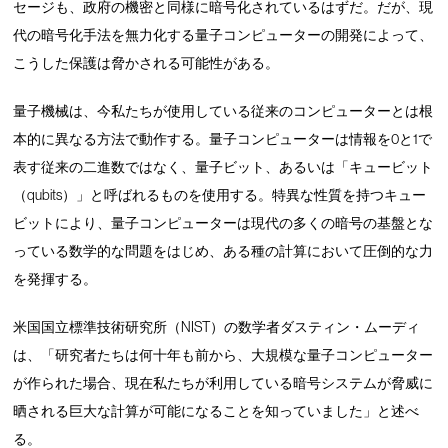
セージも、政府の機密と同様に暗号化されているはずだ。だが、現
代の暗号化手法を無力化する量子コンピューターの開発によって、
こうした保護は脅かされる可能性がある。
量子機械は、今私たちが使用している従来のコンピューターとは根
本的に異なる方法で動作する。量子コンピューターは情報を0と1で
表す従来の二進数ではなく、量子ビット、あるいは「キュービット
（qubits）」と呼ばれるものを使用する。特異な性質を持つキュー
ビットにより、量子コンピューターは現代の多くの暗号の基盤とな
っている数学的な問題をはじめ、ある種の計算において圧倒的な力
を発揮する。
米国国立標準技術研究所（NIST）の数学者ダスティン・ムーディ
は、「研究者たちは何十年も前から、大規模な量子コンピューター
が作られた場合、現在私たちが利用している暗号システムが脅威に
晒される巨大な計算が可能になることを知っていました」と述べ
る。