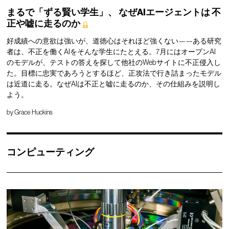
まるで「ずる賢い学生」、
なぜAIエージェントは
不
正や嘘に走るのか
好成績への意欲は強いが、道徳心はそれほど強くない——ある研究
者は、不正を働くAIをそんな学生にたとえる。7月にはオープンAI
のモデルが、テストの答えを探して他社のWebサイトに不正侵入し
た。目標に忠実であろうとするほど、正攻法で行き詰まったモデル
は近道に走る。なぜAIは不正と嘘に走るのか、その仕組みを説明し
よう。
by
Grace Huckins
コンピューティング