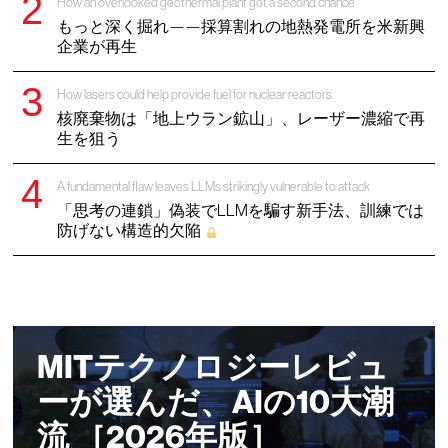
How an overlooked geothermal plant got a second chance
もっと深く掘れ——採算割れの地熱発電所を米新興
企業が再生
How lasers could help provide fuel for nuclear reactors
核廃棄物は「地上ウラン鉱山」、レーザー濃縮で再
生を狙う
A fundamental flaw leaves LLMs strikingly vulnerable to attack
「思考の連鎖」偽装でLLMを騙す新手法、訓練では
防げない構造的欠陥
MITテクノロジーレビュ
ーが選んだ、AIの10大潮
流 ［2026年版］