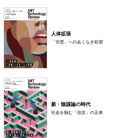
人体拡張
「完璧」へのあくなき欲望
新・陰謀論の時代
社会を蝕む「信念」の正体