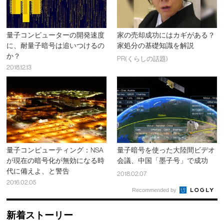
量子コンピューターの開発速度
家の売却成功にはカギがある？
に、耐量子暗号は追いつけるの
家処分の基礎知識を解説
か？
PR(くらしの話題)
2018.12.13
量子コンピューティング：NSA
量子暗号を使った大陸間ビデオ
が現在の暗号化が無効になる時
会議、中国「墨子号」で成功
代に備えよ、と警告
2018.02.07
2016.02.05
Recommended by
新着ストーリー