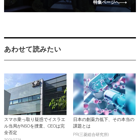
特集ページへ
あわせて読みたい
スマホ乗っ取り疑惑でイスラエ
日本の創薬力低下、その本当の
ル当局がNSOを捜査、CEOは完
課題とは
全否定
PR(三菱総合研究所)
2021.07.31