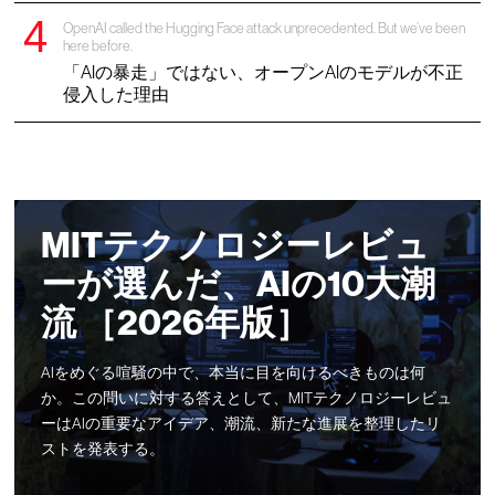
OpenAI called the Hugging Face attack unprecedented. But we’ve been
here before.
「AIの暴走」ではない、オープンAIのモデルが不正
侵入した理由
MITテクノロジーレビュ
ーが選んだ、AIの10大潮
流 ［2026年版］
AIをめぐる喧騒の中で、本当に目を向けるべきものは何
か。この問いに対する答えとして、MITテクノロジーレビュ
ーはAIの重要なアイデア、潮流、新たな進展を整理したリ
ストを発表する。