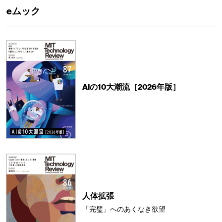
eムック
AIの10大潮流［2026年版］
人体拡張
「完璧」へのあくなき欲望