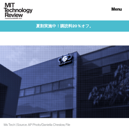
Menu
夏割実施中！購読料20％オフ。
Ms Tech | Source: AP Photo/Daniella Cheslow, File