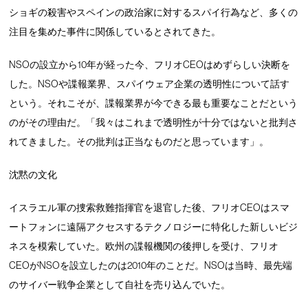
ショギの殺害やスペインの政治家に対するスパイ行為など、多くの
注目を集めた事件に関係しているとされてきた。
NSOの設立から10年が経った今、フリオCEOはめずらしい決断を
した。NSOや諜報業界、スパイウェア企業の透明性について話す
という。それこそが、諜報業界が今できる最も重要なことだという
のがその理由だ。「我々はこれまで透明性が十分ではないと批判さ
れてきました。その批判は正当なものだと思っています」。
沈黙の文化
イスラエル軍の捜索救難指揮官を退官した後、フリオCEOはスマ
ートフォンに遠隔アクセスするテクノロジーに特化した新しいビジ
ネスを模索していた。欧州の諜報機関の後押しを受け、フリオ
CEOがNSOを設立したのは2010年のことだ。NSOは当時、最先端
のサイバー戦争企業として自社を売り込んでいた。