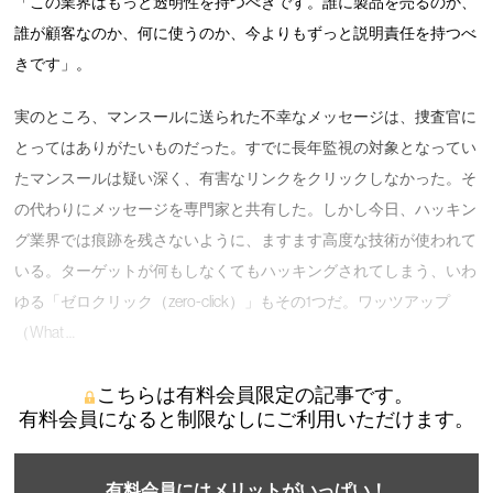
「この業界はもっと透明性を持つべきです。誰に製品を売るのか、
誰が顧客なのか、何に使うのか、今よりもずっと説明責任を持つべ
きです」。
実のところ、マンスールに送られた不幸なメッセージは、捜査官に
とってはありがたいものだった。すでに長年監視の対象となってい
たマンスールは疑い深く、有害なリンクをクリックしなかった。そ
の代わりにメッセージを専門家と共有した。しかし今日、ハッキン
グ業界では痕跡を残さないように、ますます高度な技術が使われて
いる。ターゲットが何もしなくてもハッキングされてしまう、いわ
ゆる「ゼロクリック（zero-click）」もその1つだ。ワッツアップ
（What …
こちらは有料会員限定の記事です。
有料会員になると制限なしにご利用いただけます。
有料会員にはメリットがいっぱい！