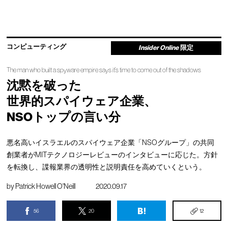
コンピューティング
Insider Online
限定
The man who built a spyware empire says it’s time to come out of the shadows
沈黙を破った
世界的スパイウェア企業、
NSOトップの言い分
悪名高いイスラエルのスパイウェア企業「NSOグループ」の共同
創業者がMITテクノロジーレビューのインタビューに応じた。方針
を転換し、諜報業界の透明性と説明責任を高めていくという。
by
Patrick Howell O'Neill
2020.09.17
56
20
12