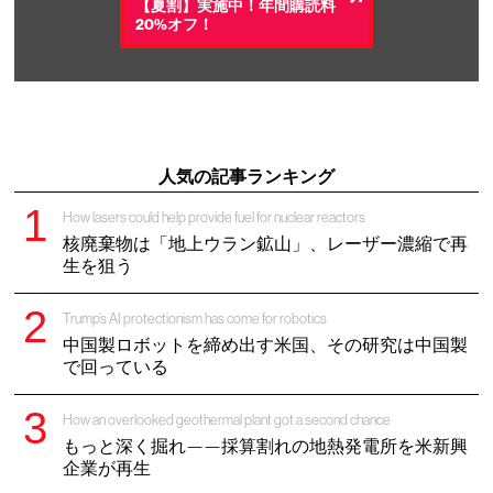
【夏割】実施中！年間購読料
20%オフ！
人気の記事ランキング
How lasers could help provide fuel for nuclear reactors
核廃棄物は「地上ウラン鉱山」、レーザー濃縮で再
生を狙う
Trump’s AI protectionism has come for robotics
中国製ロボットを締め出す米国、その研究は中国製
で回っている
How an overlooked geothermal plant got a second chance
もっと深く掘れ——採算割れの地熱発電所を米新興
企業が再生