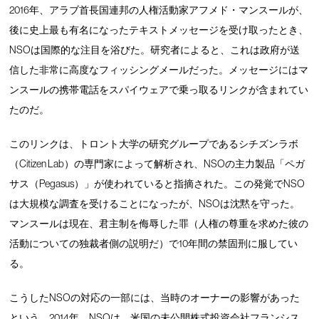
2016年、アラブ首長国連邦の人権活動家アフメド・マンスールが、
後に史上最も有名になったテキストメッセージを受け取ったとき、
NSOは国際的な注目を浴びた。研究者によると、これは政府が送
信した非常に高度なフィッシングメールだった。メッセージにはマ
ンスールの携帯電話をスパイウェアで乗っ取るリンクが含まれてい
たのだ。
このリンクは、トロント大学の研究グループであるシチズンラボ
（Citizen Lab）の専門家によって解析され、NSOの主力製品「ペガ
サス（Pegasus）」が使われていると指摘された。この発覚でNSO
は大規模な調査を受けることになったが、NSOは沈黙を守った。
マンスールは現在、君主制を侮辱した罪（人権の尊重を求めた彼の
活動についての独裁者側の説明だ）で10年間の禁固刑に服してい
る。
こうしたNSOの対応の一部には、当時のオーナーの影響があった
という。2014年、NSOは、米国の未公開株式投資会社フランシス