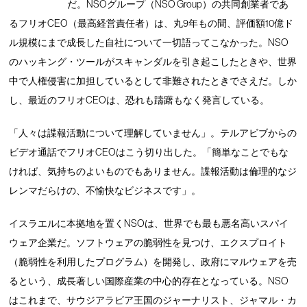
だ。NSOグループ（NSO Group）の共同創業者であ
るフリオCEO（最高経営責任者）は、丸9年もの間、評価額10億ド
ル規模にまで成長した自社について一切語ってこなかった。NSO
のハッキング・ツールがスキャンダルを引き起こしたときや、世界
中で人権侵害に加担しているとして非難されたときでさえだ。しか
し、最近のフリオCEOは、恐れも躊躇もなく発言している。
「人々は諜報活動について理解していません」。テルアビブからの
ビデオ通話でフリオCEOはこう切り出した。「簡単なことでもな
ければ、気持ちのよいものでもありません。諜報活動は倫理的なジ
レンマだらけの、不愉快なビジネスです」。
イスラエルに本拠地を置くNSOは、世界でも最も悪名高いスパイ
ウェア企業だ。ソフトウェアの脆弱性を見つけ、エクスプロイト
（脆弱性を利用したプログラム）を開発し、政府にマルウェアを売
るという、成長著しい国際産業の中心的存在となっている。NSO
はこれまで、サウジアラビア王国のジャーナリスト、ジャマル・カ