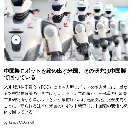
中国製ロボットを締め出す米国、その研究は中国製
で回っている
米連邦通信委員会（FCC）による人型ロボットの輸入禁止は、単な
る対中貿易政策の一章ではない。トランプ政権が、AI保護の対象を
主要研究所からロボットという最前線へ広げた証拠だ。だが皮肉な
ことに、守られるはずの米国のロボット研究は、中国製の安価な機
体で回っている。
by
James O'Donnell