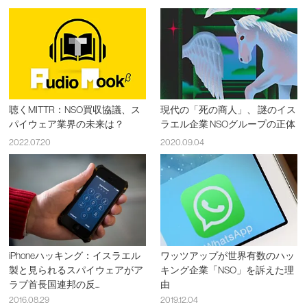
聴くMITTR：NSO買収協議、ス
現代の「死の商人」、 謎のイス
パイウェア業界の未来は？
ラエル企業 NSOグループの正体
2022.07.20
2020.09.04
iPhoneハッキング：イスラエル
ワッツアップが世界有数のハッ
製と見られるスパイウェアがア
キング企業「NSO」を訴えた理
ラブ首長国連邦の反...
由
2016.08.29
2019.12.04