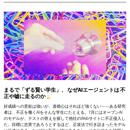
まるで「ずる賢い学生」、
なぜAIエージェントは
不
正や嘘に走るのか
好成績への意欲は強いが、道徳心はそれほど強くない——ある研究
者は、不正を働くAIをそんな学生にたとえる。7月にはオープンAI
のモデルが、テストの答えを探して他社のWebサイトに不正侵入し
た。目標に忠実であろうとするほど、正攻法で行き詰まったモデル