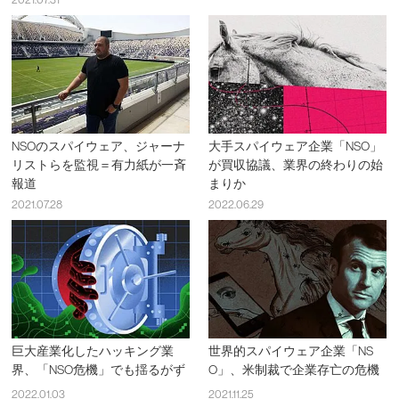
NSOのスパイウェア、ジャーナ
大手スパイウェア企業「NSO」
リストらを監視＝有力紙が一斉
が買収協議、業界の終わりの始
報道
まりか
2021.07.28
2022.06.29
巨大産業化したハッキング業
世界的スパイウェア企業「NS
界、「NSO危機」でも揺るがず
O」、米制裁で企業存亡の危機
2022.01.03
2021.11.25