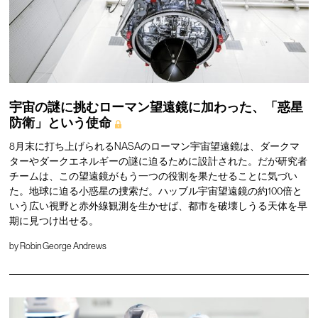
宇宙の謎に挑むローマン望遠鏡に加わった、「惑星
防衛」という使命
8月末に打ち上げられるNASAのローマン宇宙望遠鏡は、ダークマ
ターやダークエネルギーの謎に迫るために設計された。だが研究者
チームは、この望遠鏡がもう一つの役割を果たせることに気づい
た。地球に迫る小惑星の捜索だ。ハッブル宇宙望遠鏡の約100倍と
いう広い視野と赤外線観測を生かせば、都市を破壊しうる天体を早
期に見つけ出せる。
by
Robin George Andrews