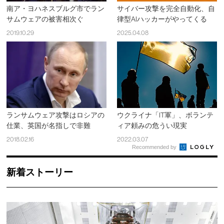
南ア・ヨハネスブルグ市でラン
サイバー攻撃を完全自動化、自
サムウェアの被害相次ぐ
律型AIハッカーがやってくる
2019.10.29
2025.04.08
ランサムウェア攻撃はロシアの
ウクライナ「IT軍」、ボランテ
仕業、英国が名指しで非難
ィア頼みの危うい現実
2018.02.16
2022.03.07
Recommended by
新着ストーリー