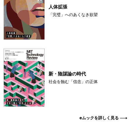
人体拡張
「完璧」へのあくなき欲望
新・陰謀論の時代
社会を蝕む「信念」の正体
eムックを詳しく見る