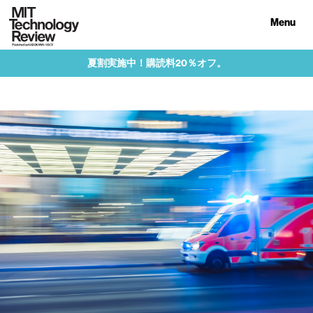
Menu
夏割実施中！購読料20％オフ。