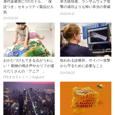
身代金被害に100万ドル、「保
米大統領選、ランサムウェア攻
証つき」セキュリティ製品が人
撃の成功よりも怖い本当の脅威
気
2020.10.31
2017.06.30
おかたづけもできる点がうれし
狙われる診療所、サイバー攻撃
い！ 動物の鳴き声やセリフが盛
から守るために必要なこと
りだくさんの「アニア ...
2017.06.22
PR(タカラトミー｜Hugkum)