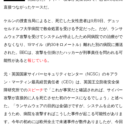
直接つながったケースだ。
ケルンの捜査当局によると、死亡した女性患者は9月9日、デュッ
セルドルフ大学病院で救命処置を受ける予定だった。だが、ランサ
ムウェア攻撃を受けてシステムが停止したため同病院での治療がで
きなくなり、19マイル（約30キロメートル）離れた別の病院に搬送
された。BBCは、攻撃を仕掛けたハッカーが刑事責任を問われる可
能性があると
報じている
。
元・英国国家サイバーセキュリティセンター（NCSC）のキアラ
ン・マーティン最高経営責任者（CEO）は、英国王立防衛安全保
障研究所での
スピーチ
で「これが事実だと確認されれば、サイバー
攻撃が直接的に人を死亡させた初のケースになるでしょう」と述べ
た。「ランサムウェアの目的は金儲けですが、システムを止めてし
まうため、病院を攻撃すればこうした事件が起こる可能性がありま
す。今年の初めには欧州全土で未遂事件が数件ありましたが、今回