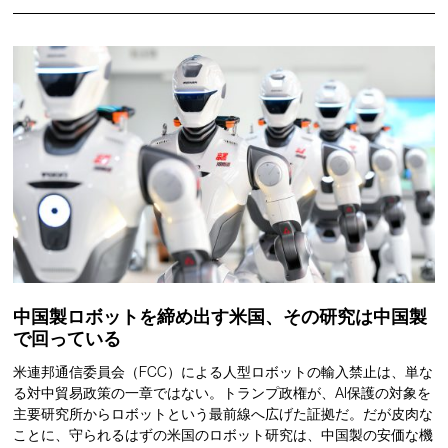
中国製ロボットを締め出す米国、その研究は中国製
で回っている
米連邦通信委員会（FCC）による人型ロボットの輸入禁止は、単な
る対中貿易政策の一章ではない。トランプ政権が、AI保護の対象を
主要研究所からロボットという最前線へ広げた証拠だ。だが皮肉な
ことに、守られるはずの米国のロボット研究は、中国製の安価な機