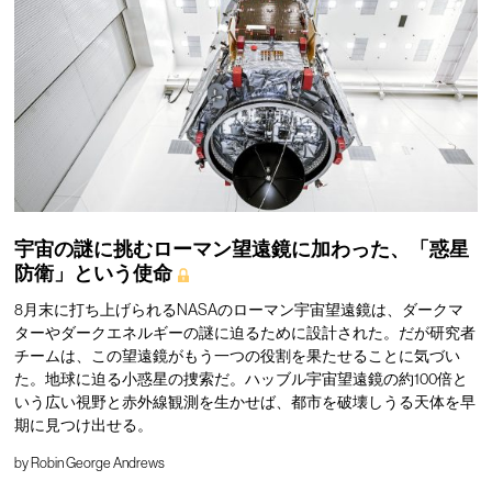
宇宙の謎に挑むローマン望遠鏡に加わった、「惑星
防衛」という使命
8月末に打ち上げられるNASAのローマン宇宙望遠鏡は、ダークマ
ターやダークエネルギーの謎に迫るために設計された。だが研究者
チームは、この望遠鏡がもう一つの役割を果たせることに気づい
た。地球に迫る小惑星の捜索だ。ハッブル宇宙望遠鏡の約100倍と
いう広い視野と赤外線観測を生かせば、都市を破壊しうる天体を早
期に見つけ出せる。
by
Robin George Andrews