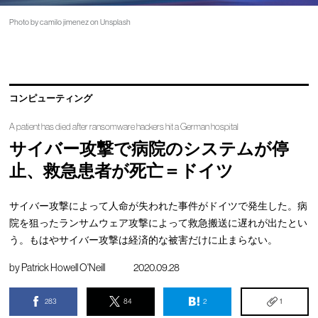
Photo by camilo jimenez on Unsplash
コンピューティング
A patient has died after ransomware hackers hit a German hospital
サイバー攻撃で病院のシステムが停
止、救急患者が死亡＝ドイツ
サイバー攻撃によって人命が失われた事件がドイツで発生した。病
院を狙ったランサムウェア攻撃によって救急搬送に遅れが出たとい
う。もはやサイバー攻撃は経済的な被害だけに止まらない。
by
Patrick Howell O'Neill
2020.09.28
283
84
2
1