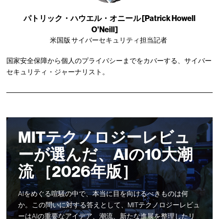
パトリック・ハウエル・オニール [Patrick Howell
O'Neill]
米国版 サイバーセキュリティ担当記者
国家安全保障から個人のプライバシーまでをカバーする、サイバー
セキュリティ・ジャーナリスト。
MITテクノロジーレビュ
ーが選んだ、AIの10大潮
流 ［2026年版］
AIをめぐる喧騒の中で、本当に目を向けるべきものは何
か。この問いに対する答えとして、MITテクノロジーレビュ
ーはAIの重要なアイデア、潮流、新たな進展を整理したリ