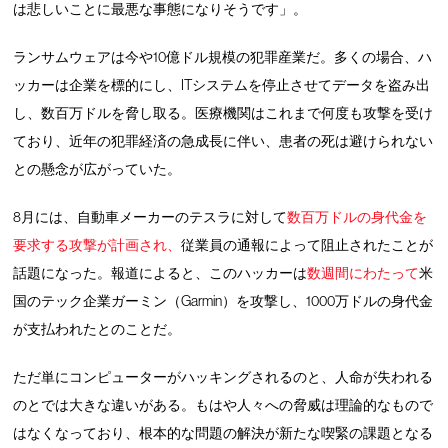
は悲しいことに最悪な事態になりそうです」。
ランサムウェアは今や10億ドル規模の犯罪産業だ。多くの場合、ハ
ッカーは企業を標的にし、ITシステムを停止させてデータを盗み出
し、数百万ドルを脅し取る。医療機関はこれまで何度も攻撃を受け
ており、近年の犯罪経済の急成長に伴い、患者の死は避けられない
との懸念が広がっていた。
8月には、自動車メーカーのテスラに対して
数百万ドルの身代金を
要求する攻撃が計画され、
従業員の通報によって阻止されたことが
話題になった。報道によると、このハッカーは
数週間にわたって
米
国のテック企業ガーミン（Garmin）を攻撃し、1000万ドルの身代金
が支払われたとのことだ。
ただ単にコンピューターがハッキングされるのと、人命が失われる
のとでは大きな違いがある。もはや人々への脅威は理論的なもので
はなくなっており、根本的な問題の解決が新たな喫緊の課題となる