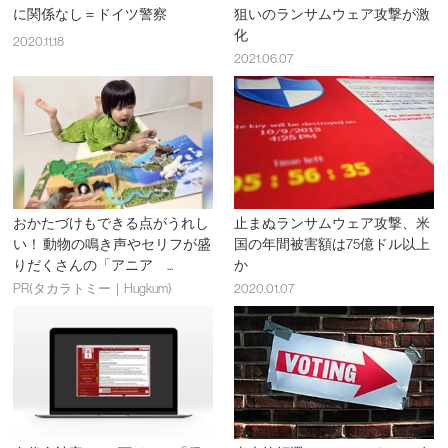
に関係なし＝ドイツ警察
狙いのランサムウェア攻撃が激
化
2020.11.18
2021.06.07
おかたづけもできる点がうれし
止まぬランサムウェア攻撃、米
い！ 動物の鳴き声やセリフが盛
国の年間被害額は75億ドル以上
りだくさんの「アニア ...
か
PR(タカラトミー｜Hugkum)
2020.01.07