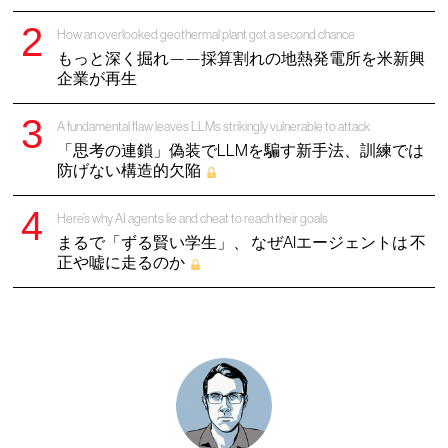
How an overlooked geothermal plant got a second chance
もっと深く掘れ——採算割れの地熱発電所を米新興
企業が再生
A fundamental flaw leaves LLMs strikingly vulnerable to attack
「思考の連鎖」偽装でLLMを騙す新手法、訓練では
防げない構造的欠陥
Here’s why AI agents lie and cheat to reach their goals
まるで「ずる賢い学生」、 なぜAIエージェントは 不
正や嘘に走るのか