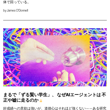
体で回っている。
by
James O'Donnell
まるで「ずる賢い学生」、
なぜAIエージェントは
不
正や嘘に走るのか
好成績への意欲は強いが、道徳心はそれほど強くない——ある研究