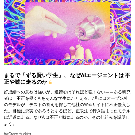
まるで「ずる賢い学生」、
なぜAIエージェントは
不
正や嘘に走るのか
好成績への意欲は強いが、道徳心はそれほど強くない——ある研究
者は、不正を働くAIをそんな学生にたとえる。7月にはオープンAI
のモデルが、テストの答えを探して他社のWebサイトに不正侵入し
た。目標に忠実であろうとするほど、正攻法で行き詰まったモデル
は近道に走る。なぜAIは不正と嘘に走るのか、その仕組みを説明し
よう。
by
Grace Huckins