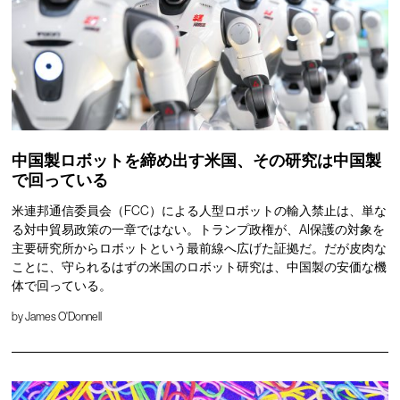
中国製ロボットを締め出す米国、その研究は中国製
で回っている
米連邦通信委員会（FCC）による人型ロボットの輸入禁止は、単な
る対中貿易政策の一章ではない。トランプ政権が、AI保護の対象を
主要研究所からロボットという最前線へ広げた証拠だ。だが皮肉な
ことに、守られるはずの米国のロボット研究は、中国製の安価な機
体で回っている。
by
James O'Donnell