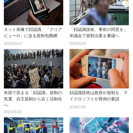
ネット画像で顔認識、「クリア
「顔認識技術、事前の同意を」
ビューAI」に迫る規制包囲網
米議会で規制法案を審議へ
2022.05.27
2019.03.19
米国で高まる「顔認識」規制の
顔認識技術は政府が規制を、マ
気運、自主規制から近く法制化
イクロソフトが異例の要請
へ
2018.07.18
2021.05.24