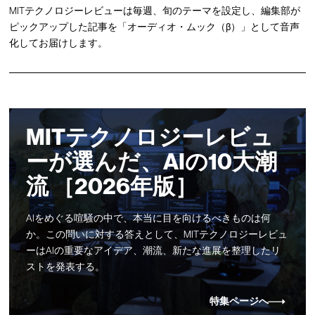
MITテクノロジーレビューは毎週、旬のテーマを設定し、編集部が
ピックアップした記事を「オーディオ・ムック（β）」として音声
化してお届けします。
MITテクノロジーレビュ
ーが選んだ、AIの10大潮
流 ［2026年版］
AIをめぐる喧騒の中で、本当に目を向けるべきものは何
か。この問いに対する答えとして、MITテクノロジーレビュ
ーはAIの重要なアイデア、潮流、新たな進展を整理したリ
ストを発表する。
特集ページへ