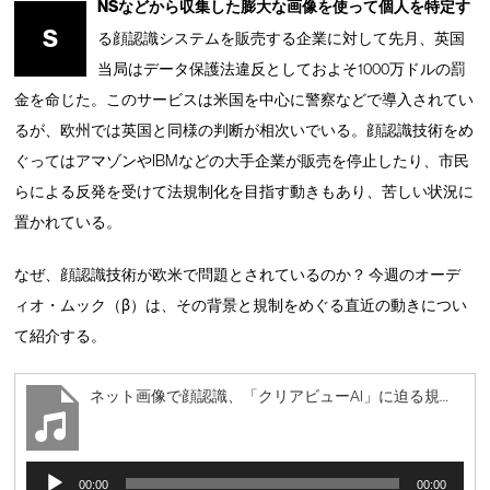
NSなどから収集した膨大な画像を使って個人を特定す
S
る顔認識システムを販売する企業に対して先月、英国
当局はデータ保護法違反としておよそ1000万ドルの罰
金を命じた。このサービスは米国を中心に警察などで導入されてい
るが、欧州では英国と同様の判断が相次いでいる。顔認識技術をめ
ぐってはアマゾンやIBMなどの大手企業が販売を停止したり、市民
らによる反発を受けて法規制化を目指す動きもあり、苦しい状況に
置かれている。
なぜ、顔認識技術が欧米で問題とされているのか？ 今週のオーデ
ィオ・ムック（β）は、その背景と規制をめぐる直近の動きについ
て紹介する。
ネット画像で顔認識、「クリアビューAI」に迫る規制包囲網
A
00:00
00:00