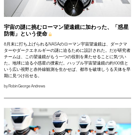
宇宙の謎に挑むローマン望遠鏡に加わった、「惑星
防衛」という使命
8月末に打ち上げられるNASAのローマン宇宙望遠鏡は、ダークマ
ターやダークエネルギーの謎に迫るために設計された。だが研究者
チームは、この望遠鏡がもう一つの役割を果たせることに気づい
た。地球に迫る小惑星の捜索だ。ハッブル宇宙望遠鏡の約100倍と
いう広い視野と赤外線観測を生かせば、都市を破壊しうる天体を早
期に見つけ出せる。
by
Robin George Andrews