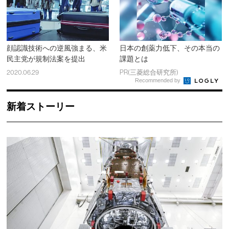
顔認識技術への逆風強まる、米
日本の創薬力低下、その本当の
民主党が規制法案を提出
課題とは
2020.06.29
PR(三菱総合研究所)
Recommended by
新着ストーリー