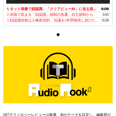
u
d
1.
ネット画像で顔認識、「クリアビューAI」に迫る規制包囲網
6:06
i
2.
米国で高まる「顔認識」規制の気運、自主規制から近く法制化へ
9:50
o
3.
顔認識技術は人種差別的、 抗議を2年間無視し続けた アマゾンが態度を変えた理由
15:38
P
l
a
◆
y
e
r
MITテクノロジーレビューは毎週、旬のテーマを設定し、編集部が