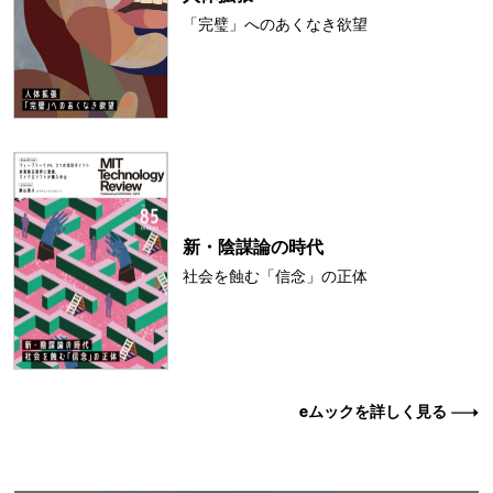
「完璧」へのあくなき欲望
新・陰謀論の時代
社会を蝕む「信念」の正体
eムックを詳しく見る