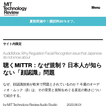
Menu
夏割実施中！購読料20％オフ。
サイト内限定
AudioMook: Why Regulation Facial Recognition issue that Japanese
do not know about
聴くMITTR：なぜ規制？ 日本人が知ら
ない「顔認識」問題
なぜ、顔認識技術が欧米で問題とされているのか？ 今週のオーデ
ィオ・ムック（β）は、その背景と規制をめぐる直近の動きについ
て紹介する。
by
MIT Technology Review Audio Studio
2022.06.01