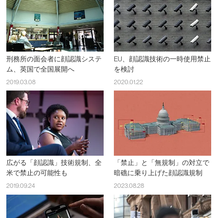
刑務所の面会者に顔認識システ
EU、顔認識技術の一時使用禁止
ム、英国で全国展開へ
を検討
2019.03.08
2020.01.22
広がる「顔認識」技術規制、全
「禁止」と「無規制」の対立で
米で禁止の可能性も
暗礁に乗り上げた顔認識規制
2019.09.24
2023.08.28