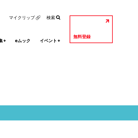
マイクリップ
検索
無料登録
集
+
eムック
イベント
+