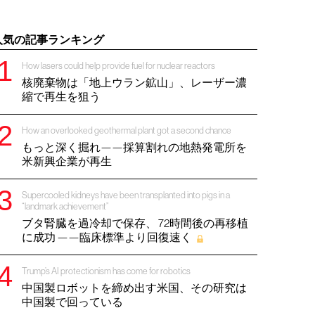
人気の記事ランキング
How lasers could help provide fuel for nuclear reactors
核廃棄物は「地上ウラン鉱山」、レーザー濃
縮で再生を狙う
How an overlooked geothermal plant got a second chance
もっと深く掘れ——採算割れの地熱発電所を
米新興企業が再生
Supercooled kidneys have been transplanted into pigs in a
“landmark achievement”
ブタ腎臓を過冷却で保存、 72時間後の再移植
に成功 ——臨床標準より回復速く
Trump’s AI protectionism has come for robotics
中国製ロボットを締め出す米国、その研究は
中国製で回っている