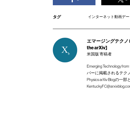
タグ
インターネット動画データ
エマージングテクノロジー 
the arXiv]
米国版 寄稿者
Emerging Technolog
バーに掲載されるテク
Physics arXiv 
KentuckyFC@arxivblog.c