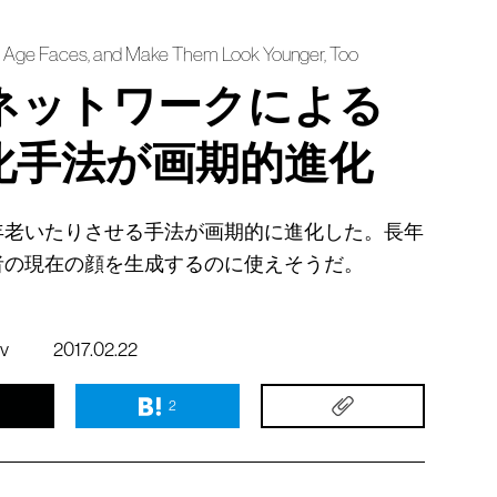
ly Age Faces, and Make Them Look Younger, Too
ネットワークによる
化手法が画期的進化
年老いたりさせる手法が画期的に進化した。長年
者の現在の顔を生成するのに使えそうだ。
iv
2017.02.22
2