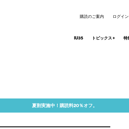
購読のご案内
ログイン
IU35
トピックス
+
特
夏割実施中！購読料20％オフ。