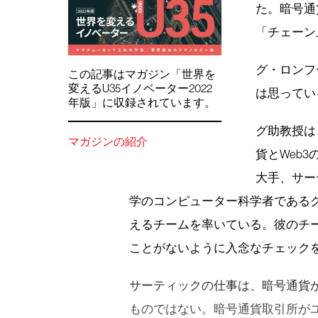
た。暗号通
「チェーン
グ・ロンフ
この記事はマガジン「世界を
変えるU35イノベーター2022
は思ってい
年版」に収録されています。
グ助教授は
マガジンの紹介
貨とWeb
大手、サー
学のコンピューター科学者であるグ
えるチームを率いている。彼のチ
ことがないように入念なチェック
サーティックの仕事は、暗号通貨
ものではない。暗号通貨取引所が