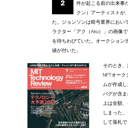
2
件が起こる前の出来事だ
クン）アーティストが
た。ジョンソンは暗号業界におい
ラクター「アク（Aku）」の画像
を待ちわびていた。オークション当日
値が付いた。
そのとき、
NFTオー
ムが作成し
バグが含ま
上は全額、
しまった。
して落札で