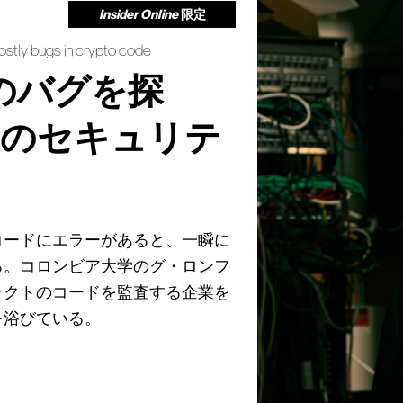
Insider Online
限定
ostly bugs in crypto code
のバグを探
代のセキュリテ
コードにエラーがあると、一瞬に
る。コロンビア大学のグ・ロンフ
ラクトのコードを監査する企業を
を浴びている。