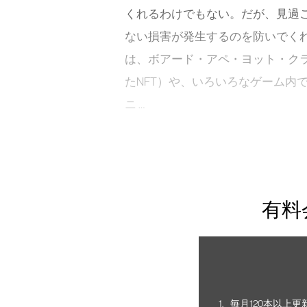
くれるわけでもない。だが、見過
ない損害が発生するのを防いでく
は、ボアード・アペ・ヨット・クラブ（Bo
たNFT）や、いろいろなゲーム内
ニ …
有料
毎月120本以上