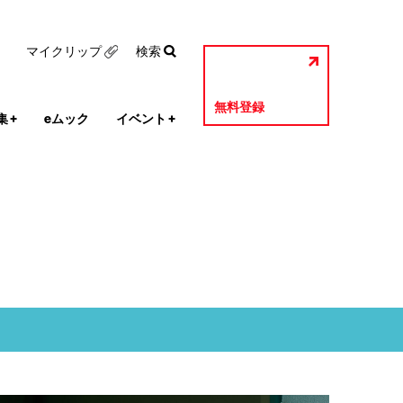
マイクリップ
検索
無料登録
集
+
eムック
イベント
+