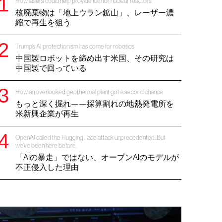
How lasers could help provide fuel for nuclear reactors
核廃棄物は「地上ウラン鉱山」、レーザー濃
縮で再生を狙う
Trump’s AI protectionism has come for robotics
中国製ロボットを締め出す米国、その研究は
中国製で回っている
How an overlooked geothermal plant got a second chance
もっと深く掘れ——採算割れの地熱発電所を
米新興企業が再生
OpenAI called the Hugging Face attack unprecedented. But
we’ve been here before.
「AIの暴走」ではない、オープンAIのモデルが
不正侵入した理由