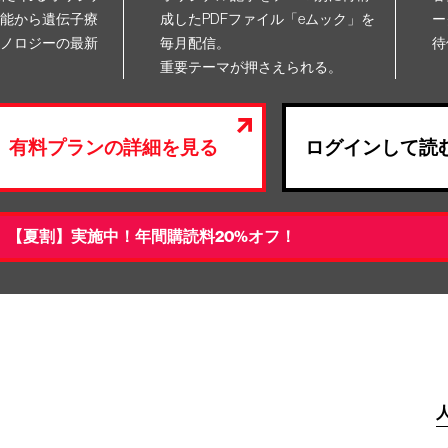
能から遺伝子療
成したPDFファイル「eムック」を
ー
ノロジーの最新
毎月配信。
待
重要テーマが押さえられる。
有料プランの詳細を見る
ログインして読
【夏割】実施中！年間購読料20%オフ！