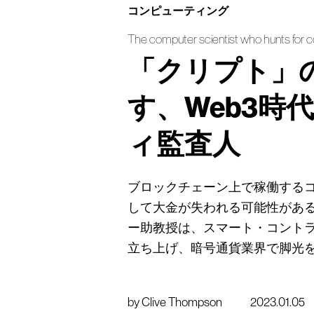
コンピューティング
The computer scientist who hunts for c
「クリプト」
す、Web3時
ィ監査人
ブロックチェーン上で稼働する
して大金が失われる可能性があ
ー助教授は、スマート・コント
立ち上げ、暗号通貨業界で脚光
by
Clive Thompson
2023.01.05