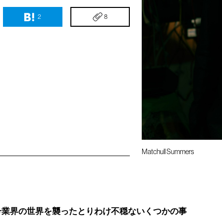
2
8
Matchull Summers
号業界の世界を襲ったとりわけ不穏ないくつかの事