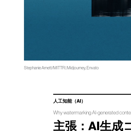
Stephanie Arnett/MITTR | Midjourney, Envato
人工知能（AI）
Why watermarking AI-generated content
主張：AI生成