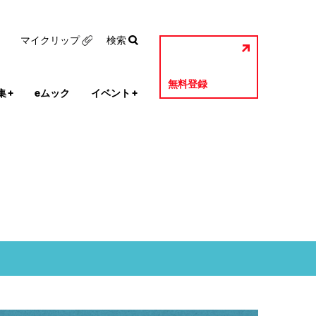
マイクリップ
検索
無料登録
集
+
eムック
イベント
+