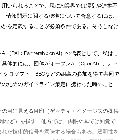
用いられることで、現にAI業界では混乱や連携不
し、情報開示に関する標準について合意するには、
のかを定義することが必須条件である。そうしなけ
。
I：Partnership on AI）の代表として、私はこ
体的には、団体がオープンAI（OpenAI）、アド
、マイクロソフト、BBCなどの組織の参加を得て共同で
アのためのガイドライン策定に携わった時のこと
ーの目に見える目印（ゲッティ・イメージズの提供
」の文字列など）を指す。他方では、肉眼や耳では知覚で
まれた技術的信号を意味する場合もある。透明性を