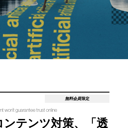
無料会員
限定
 won’t guarantee trust online
コンテンツ対策、「透