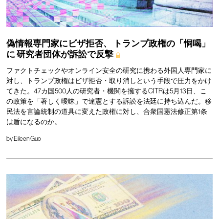
偽情報専門家にビザ拒否、
トランプ政権の「恫喝」
に
研究者団体が訴訟で反撃
ファクトチェックやオンライン安全の研究に携わる外国人専門家に
対し、トランプ政権はビザ拒否・取り消しという手段で圧力をかけ
てきた。47カ国500人の研究者・機関を擁するCITRは5月13日、こ
の政策を「著しく曖昧」で違憲とする訴訟を法廷に持ち込んだ。移
民法を言論統制の道具に変えた政権に対し、合衆国憲法修正第1条
は盾になるのか。
by
Eileen Guo