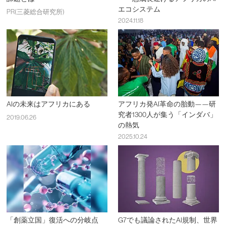
エコシステム
PR(三菱総合研究所)
2024.11.18
AIの未来はアフリカにある
アフリカ発AI革命の胎動——研
究者1300人が集う「インダバ」
2019.06.26
の熱気
2025.10.24
「創薬立国」復活への分岐点
G7でも議論されたAI規制、世界