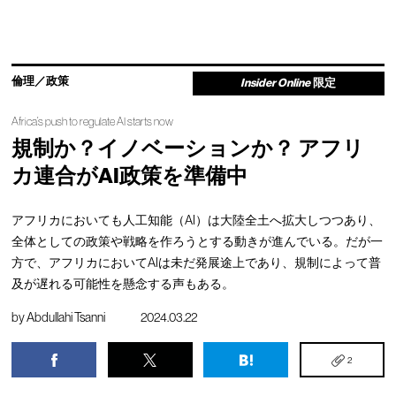
倫理／政策
Insider Online
限定
Africa’s push to regulate AI starts now
規制か？イノベーションか？ アフリ
カ連合がAI政策を準備中
アフリカにおいても人工知能（AI）は大陸全土へ拡大しつつあり、
全体としての政策や戦略を作ろうとする動きが進んでいる。だが一
方で、アフリカにおいてAIは未だ発展途上であり、規制によって普
及が遅れる可能性を懸念する声もある。
by
Abdullahi Tsanni
2024.03.22
2