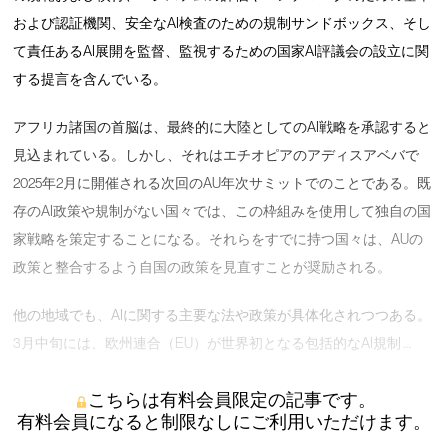
および認証機関、安全なAI検査のための規制サンドボックス、そし
て責任あるAI展開を監督、監視するための国家AI評議会の設立に関
する提言を含んでいる。
アフリカ諸国の首脳は、最終的に大陸としてのAI戦略を承認すると
見込まれている。しかし、それはエチオピアのアディスアベバで
2025年2月に開催される次回のAU年次サミットでのことである。既
存のAI政策や規制がない国々では、この枠組みを使用して独自の国
家戦略を策定することになる。それらをすでに持つ国々は、AUの
政策と整合するよう自国の政策を見直すことが奨励される。
他の地域でも、AIに関する主要な法や政策が具体化されつつある。
3月中旬には、欧州連合（EU）が世界初となる包括的なAI規制 …
こちらは有料会員限定の記事です。
有料会員になると制限なしにご利用いただけます。