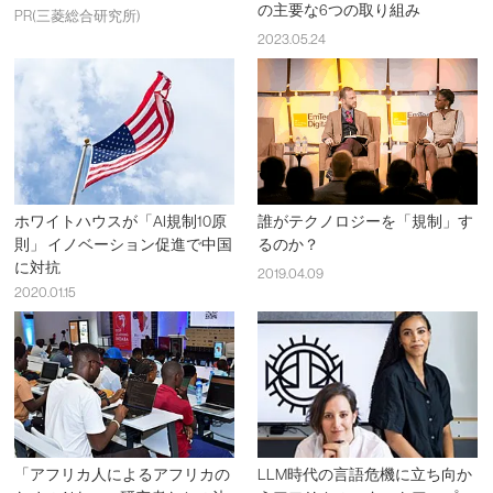
の主要な6つの取り組み
PR(三菱総合研究所)
2023.05.24
ホワイトハウスが「AI規制10原
誰がテクノロジーを「規制」す
則」 イノベーション促進で中国
るのか？
に対抗
2019.04.09
2020.01.15
「アフリカ人によるアフリカの
LLM時代の言語危機に立ち向か