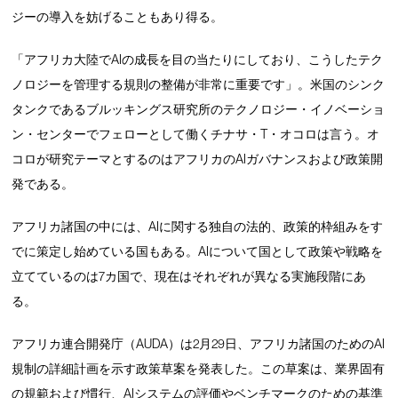
ジーの導入を妨げることもあり得る。
「アフリカ大陸でAIの成長を目の当たりにしており、こうしたテク
ノロジーを管理する規則の整備が非常に重要です」。米国のシンク
タンクであるブルッキングス研究所のテクノロジー・イノベーショ
ン・センターでフェローとして働くチナサ・T・オコロは言う。オ
コロが研究テーマとするのはアフリカのAIガバナンスおよび政策開
発である。
アフリカ諸国の中には、AIに関する独自の法的、政策的枠組みをす
でに策定し始めている国もある。AIについて国として政策や戦略を
立てているのは7カ国で、現在はそれぞれが異なる実施段階にあ
る。
アフリカ連合開発庁（AUDA）は2月29日、アフリカ諸国のためのAI
規制の詳細計画を示す政策草案を発表した。この草案は、業界固有
の規範および慣行、AIシステムの評価やベンチマークのための基準