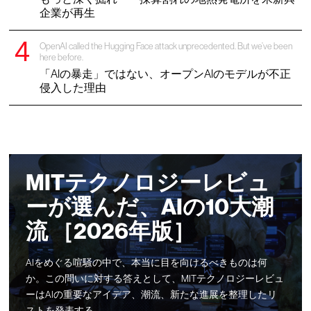
企業が再生
OpenAI called the Hugging Face attack unprecedented. But we’ve been
here before.
「AIの暴走」ではない、オープンAIのモデルが不正
侵入した理由
MITテクノロジーレビュ
ーが選んだ、AIの10大潮
流 ［2026年版］
AIをめぐる喧騒の中で、本当に目を向けるべきものは何
か。この問いに対する答えとして、MITテクノロジーレビュ
ーはAIの重要なアイデア、潮流、新たな進展を整理したリ
ストを発表する。