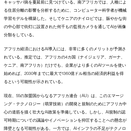
キャッサバ病を蔓延前に見つけている。南アフリカでは、人種によ
る住居分離の影響を分析するために、コンピューター科学者が機械
学習モデルを構築した。そしてケニアのナイロビでは、賑やかな街
の中心部で街灯に設置された何千もの監視カメラを通してAIが画像
分類をしている。
アフリカ経済におけるAI導入には、非常に多くのメリットが予測さ
れている。推定では、アフリカの4カ国（ナイジェリア、ガーナ、
ケニア、南アフリカ）だけでも、企業がより多くのAIツールを使い
始めれば、2030年までに最大で1360億ドル相当の経済的利益を得
るという可能性が示されている。
現在、55の加盟国からなるアフリカ連合（AU）は、このエマージ
ング・テクノロジー（萌芽技術）の開発と規制のためにアフリカ中
心の道筋を描く壮大なAI政策を準備している。しかし、AI規制の認
可時期についての議論やイノベーションを抑圧することへの懸念が
障壁となる可能性がある。一方では、AIインフラの不足がテクノロ