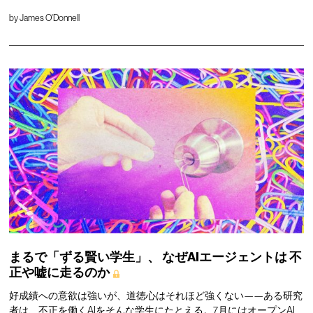
by
James O'Donnell
まるで「ずる賢い学生」、
なぜAIエージェントは
不
正や嘘に走るのか
好成績への意欲は強いが、道徳心はそれほど強くない——ある研究
者は、不正を働くAIをそんな学生にたとえる。7月にはオープンAI