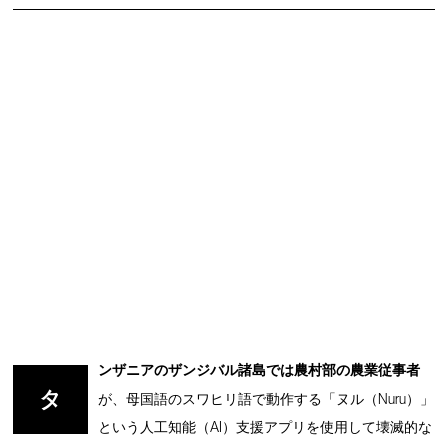
ンザニアのザンジバル諸島では農村部の農業従事者
タ
が、母国語のスワヒリ語で動作する「ヌル（Nuru）」
という人工知能（AI）支援アプリを使用して壊滅的な