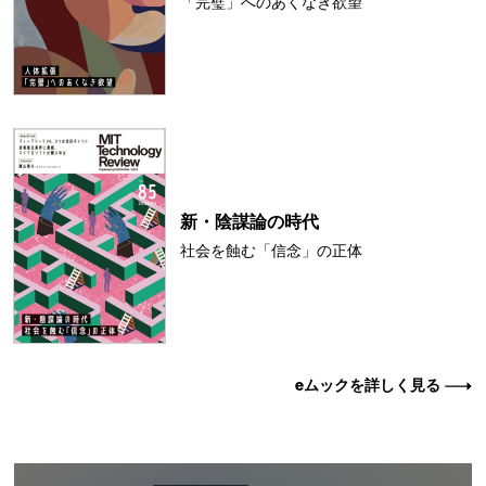
「完璧」へのあくなき欲望
新・陰謀論の時代
社会を蝕む「信念」の正体
eムックを詳しく見る