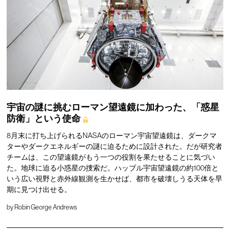
宇宙の謎に挑むローマン望遠鏡に加わった、「惑星
防衛」という使命
8月末に打ち上げられるNASAのローマン宇宙望遠鏡は、ダークマ
ターやダークエネルギーの謎に迫るために設計された。だが研究者
チームは、この望遠鏡がもう一つの役割を果たせることに気づい
た。地球に迫る小惑星の捜索だ。ハッブル宇宙望遠鏡の約100倍と
いう広い視野と赤外線観測を生かせば、都市を破壊しうる天体を早
期に見つけ出せる。
by
Robin George Andrews