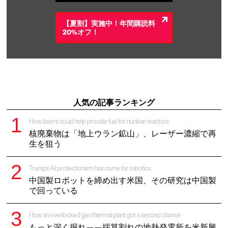
【夏割】実施中！年間購読料
20%オフ！
人気の記事ランキング
How lasers could help provide fuel for nuclear reactors
核廃棄物は「地上ウラン鉱山」、レーザー濃縮で再
生を狙う
Trump’s AI protectionism has come for robotics
中国製ロボットを締め出す米国、その研究は中国製
で回っている
How an overlooked geothermal plant got a second chance
もっと深く掘れ——採算割れの地熱発電所を米新興