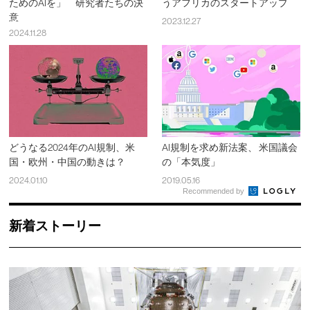
ためのAIを」 研究者たちの決
うアフリカのスタートアップ
意
2023.12.27
2024.11.28
どうなる2024年のAI規制、米
AI規制を求め新法案、 米国議会
国・欧州・中国の動きは？
の「本気度」
2024.01.10
2019.05.16
Recommended by
新着ストーリー