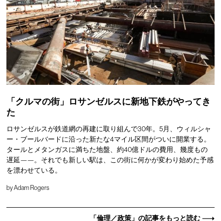
「クルマの街」ロサンゼルスに新地下鉄がやってき
た
ロサンゼルスが鉄道網の再建に取り組んで30年。5月、ウィルシャ
ー・ブールバードに沿った新たな4マイル区間がついに開業する。
タールとメタンガスに満ちた地盤、約40億ドルの費用、幾度もの
遅延——。それでも新しい駅は、この街に何かが変わり始めた予感
を漂わせている。
by
Adam Rogers
「倫理／政策」の記事をもっと読む