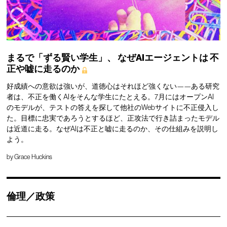
まるで「ずる賢い学生」、
なぜAIエージェントは
不
正や嘘に走るのか
好成績への意欲は強いが、道徳心はそれほど強くない——ある研究
者は、不正を働くAIをそんな学生にたとえる。7月にはオープンAI
のモデルが、テストの答えを探して他社のWebサイトに不正侵入し
た。目標に忠実であろうとするほど、正攻法で行き詰まったモデル
は近道に走る。なぜAIは不正と嘘に走るのか、その仕組みを説明し
よう。
by
Grace Huckins
倫理／政策