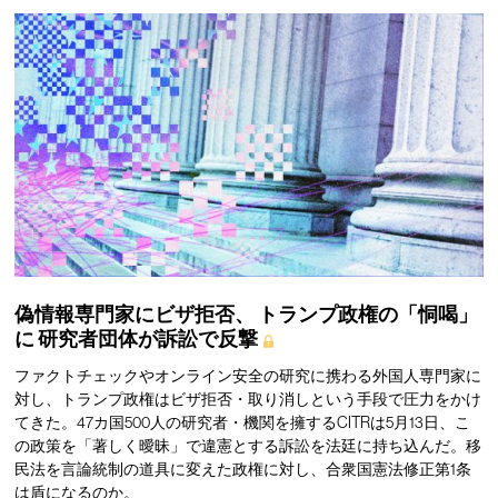
偽情報専門家にビザ拒否、
トランプ政権の「恫喝」
に
研究者団体が訴訟で反撃
ファクトチェックやオンライン安全の研究に携わる外国人専門家に
対し、トランプ政権はビザ拒否・取り消しという手段で圧力をかけ
てきた。47カ国500人の研究者・機関を擁するCITRは5月13日、こ
の政策を「著しく曖昧」で違憲とする訴訟を法廷に持ち込んだ。移
民法を言論統制の道具に変えた政権に対し、合衆国憲法修正第1条
は盾になるのか。