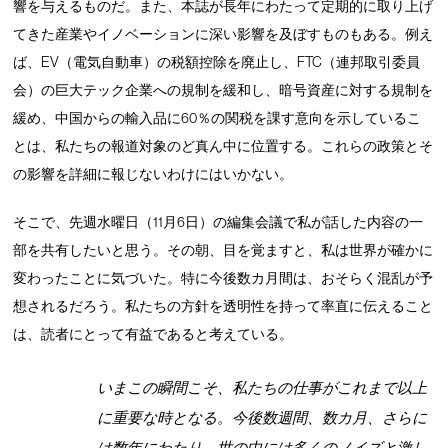
響を与えるものだ。また、本誌が長年にわたって定期的に取り上げ
てきた産業やイノベーションに深い影響を及ぼすものもある。例え
ば、EV（電気自動車）の税額控除を廃止し、FTC（連邦取引委員
会）の巨大テック企業への規制を緩和し、暗号資産に対する規制を
緩め、中国からの輸入品に60％の関税を課す意向を示しているこ
とは、私たちの報道対象のど真ん中に位置する。これらの政策とそ
の影響を詳細に報じないわけにはいかない。
そこで、先週水曜日（11月6日）の編集会議で私が話した内容の一
部を共有したいと思う。その朝、目を覚ますと、私は世界が確かに
変わったことに気づいた。特に今後数カ月間は、おそらく混乱が予
想されるだろう。私たちの方針を透明性を持って率直に伝えること
は、読者にとって有益であると考えている。
いまこの瞬間こそ、私たちの仕事がこれまで以上
に重要な時となる。今後数週間、数カ月、さらに
は数年にわたり、世の中には多くのノイズと激し