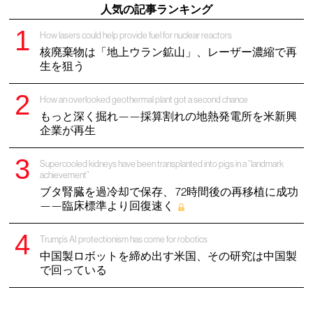
人気の記事ランキング
How lasers could help provide fuel for nuclear reactors
核廃棄物は「地上ウラン鉱山」、レーザー濃縮で再
生を狙う
How an overlooked geothermal plant got a second chance
もっと深く掘れ——採算割れの地熱発電所を米新興
企業が再生
Supercooled kidneys have been transplanted into pigs in a “landmark
achievement”
ブタ腎臓を過冷却で保存、 72時間後の再移植に成功
——臨床標準より回復速く
Trump’s AI protectionism has come for robotics
中国製ロボットを締め出す米国、その研究は中国製
で回っている