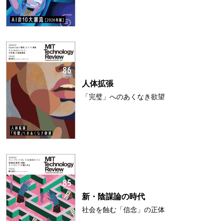
人体拡張
「完璧」へのあくなき欲望
新・陰謀論の時代
社会を蝕む「信念」の正体