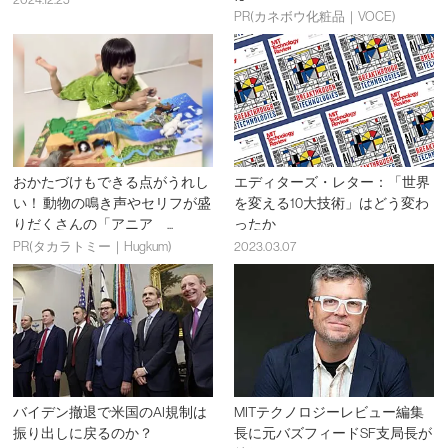
PR(カネボウ化粧品｜VOCE)
おかたづけもできる点がうれし
エディターズ・レター：「世界
い！ 動物の鳴き声やセリフが盛
を変える10大技術」はどう変わ
りだくさんの「アニア ...
ったか
PR(タカラトミー｜Hugkum)
2023.03.07
バイデン撤退で米国のAI規制は
MITテクノロジーレビュー編集
振り出しに戻るのか？
長に元バズフィードSF支局長が