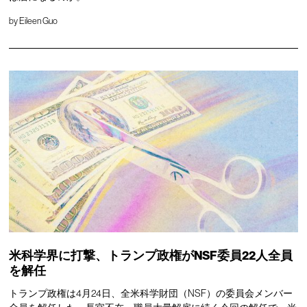
by
Eileen Guo
米科学界に打撃、トランプ政権がNSF委員22人全員
を解任
トランプ政権は4月24日、全米科学財団（NSF）の委員会メンバー