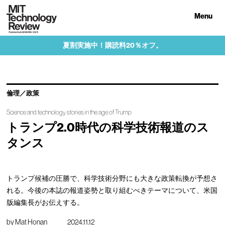
Menu
夏割実施中！購読料20％オフ。
倫理／政策
Science and technology stories in the age of Trump
トランプ2.0時代の科学技術報道のス
タンス
トランプ候補の圧勝で、科学技術分野にも大きな政策転換が予想さ
れる。今後の本誌の報道姿勢と取り組むべきテーマについて、米国
版編集長がお伝えする。
by
Mat Honan
2024.11.12