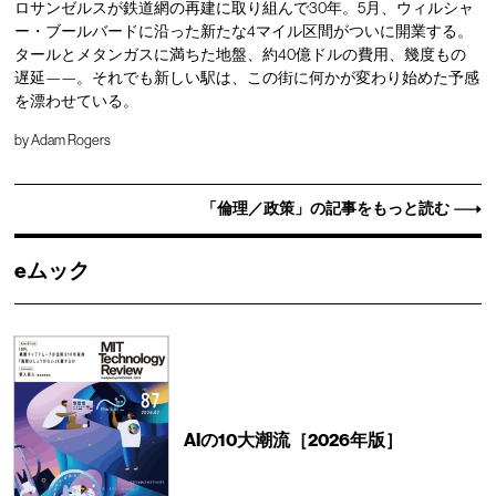
ロサンゼルスが鉄道網の再建に取り組んで30年。5月、ウィルシャ
ー・ブールバードに沿った新たな4マイル区間がついに開業する。
タールとメタンガスに満ちた地盤、約40億ドルの費用、幾度もの
遅延——。それでも新しい駅は、この街に何かが変わり始めた予感
を漂わせている。
by
Adam Rogers
「倫理／政策」の記事をもっと読む
eムック
AIの10大潮流［2026年版］