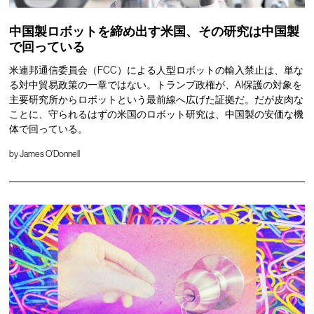
中国製ロボットを締め出す米国、その研究は中国製
で回っている
米連邦通信委員会（FCC）による人型ロボットの輸入禁止は、単な
る対中貿易政策の一章ではない。トランプ政権が、AI保護の対象を
主要研究所からロボットという最前線へ広げた証拠だ。だが皮肉な
ことに、守られるはずの米国のロボット研究は、中国製の安価な機
体で回っている。
by
James O'Donnell