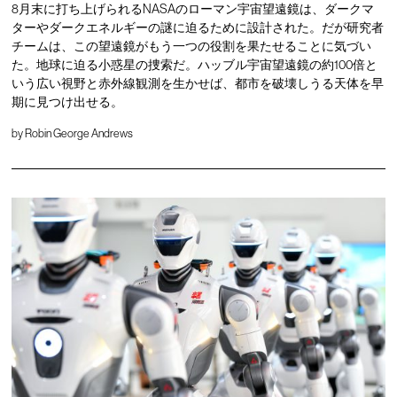
8月末に打ち上げられるNASAのローマン宇宙望遠鏡は、ダークマ
ターやダークエネルギーの謎に迫るために設計された。だが研究者
チームは、この望遠鏡がもう一つの役割を果たせることに気づい
た。地球に迫る小惑星の捜索だ。ハッブル宇宙望遠鏡の約100倍と
いう広い視野と赤外線観測を生かせば、都市を破壊しうる天体を早
期に見つけ出せる。
by
Robin George Andrews