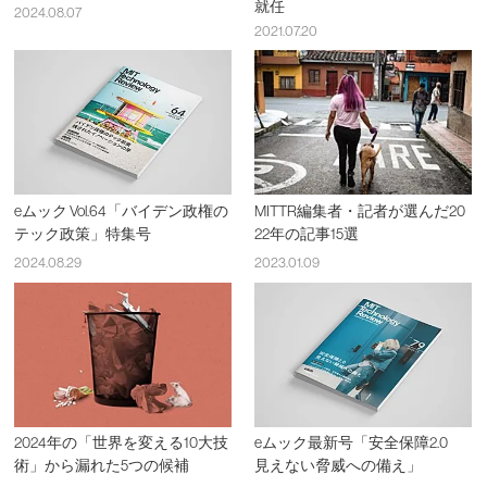
就任
2024.08.07
2021.07.20
eムック Vol.64「バイデン政権の
MITTR編集者・記者が選んだ20
テック政策」特集号
22年の記事15選
2024.08.29
2023.01.09
2024年の「世界を変える10大技
eムック最新号「安全保障2.0
術」から漏れた5つの候補
見えない脅威への備え」