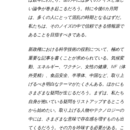
い論争が巻き起こるだろう。特に今後6カ月間
は、多くの人にとって混乱の時期となるはずだ。
私たちは、そのノイズの中で信頼できる情報源で
あることを目指すべきである。
新政権における科学技術の役割について、極めて
重要な記事を書くことが求められている。気候変
動、エネルギー、ワクチン、女性の健康、IVF（体
外受精）、食品安全、半導体、中国など、取り上
げるべき明白なテーマがたくさんある。ほかにも
さまざまな疑問が生じるだろう。まずは、私たち
自身が抱いている疑問をリストアップするところ
から始めたい。取り上げる人物やテクノロジーの
中には、さまざまな意味で存在感を増すものも出
てくるだろう。その力を吟味する必要がある。こ