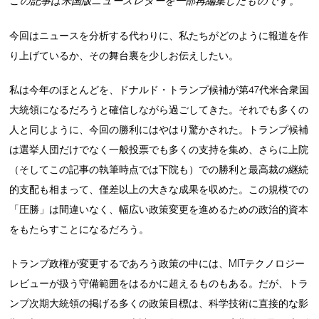
この記事は米国版ニュースレターを一部再編集したものです。
今回はニュースを分析する代わりに、私たちがどのように報道を作
り上げているか、その舞台裏を少しお伝えしたい。
私は今年のほとんどを、ドナルド・トランプ候補が第47代米合衆国
大統領になるだろうと確信しながら過ごしてきた。それでも多くの
人と同じように、今回の勝利にはやはり驚かされた。トランプ候補
は選挙人団だけでなく一般投票でも多くの支持を集め、さらに上院
（そしてこの記事の執筆時点では下院も）での勝利と最高裁の継続
的支配も相まって、僅差以上の大きな成果を収めた。この規模での
「圧勝」は間違いなく、幅広い政策変更を進めるための政治的資本
をもたらすことになるだろう。
トランプ政権が変更するであろう政策の中には、MITテクノロジー
レビューが扱う守備範囲をはるかに超えるものもある。だが、トラ
ンプ次期大統領の掲げる多くの政策目標は、科学技術に直接的な影