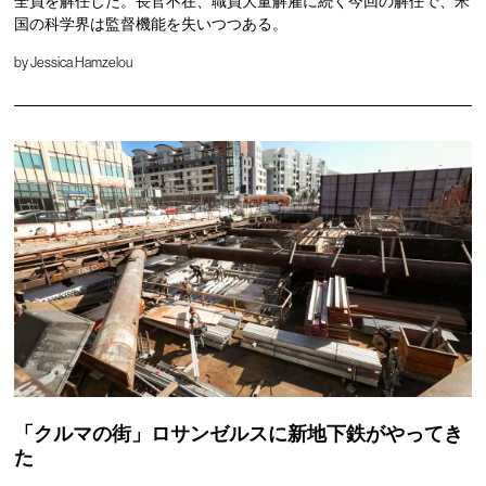
全員を解任した。長官不在、職員大量解雇に続く今回の解任で、米
国の科学界は監督機能を失いつつある。
by
Jessica Hamzelou
「クルマの街」ロサンゼルスに新地下鉄がやってき
た