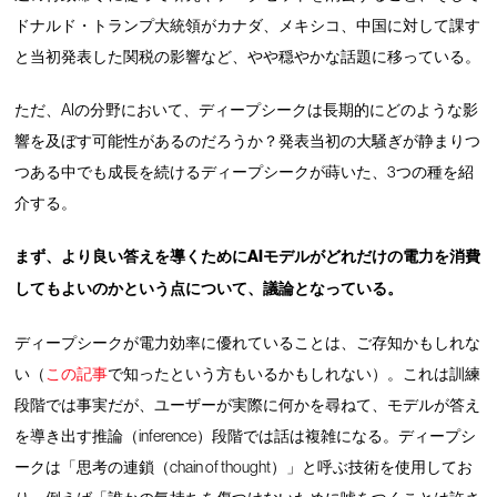
ドナルド・トランプ大統領がカナダ、メキシコ、中国に対して課す
と当初発表した関税の影響など、やや穏やかな話題に移っている。
ただ、AIの分野において、ディープシークは長期的にどのような影
響を及ぼす可能性があるのだろうか？発表当初の大騒ぎが静まりつ
つある中でも成長を続けるディープシークが蒔いた、3つの種を紹
介する。
まず、より良い答えを導くためにAIモデルがどれだけの電力を消費
してもよいのかという点について、議論となっている。
ディープシークが電力効率に優れていることは、ご存知かもしれな
い（
この記事
で知ったという方もいるかもしれない）。これは訓練
段階では事実だが、ユーザーが実際に何かを尋ねて、モデルが答え
を導き出す推論（inference）段階では話は複雑になる。ディープシ
ークは「思考の連鎖（chain of thought）」と呼ぶ技術を使用してお