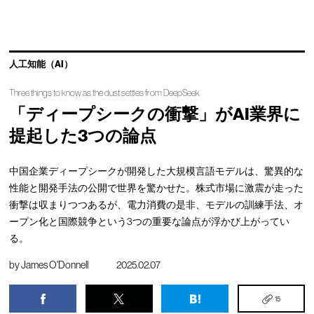
人工知能（AI）
Three things to know as the dust settles from DeepSeek
「ディープシークの衝撃」がAI業界に
提起した3つの論点
中国企業ディープシークが開発した大規模言語モデルは、驚異的な
性能と開発手法の公開で世界を驚かせた。株式市場に激震が走った
衝撃は収まりつつあるが、電力消費の是非、モデルの訓練手法、オ
ープン化と国際競争という3つの重要な論点が浮かび上がってい
る。
by
James O'Donnell
2025.02.07
15