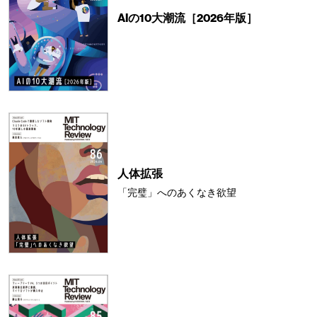
AIの10大潮流［2026年版］
人体拡張
「完璧」へのあくなき欲望