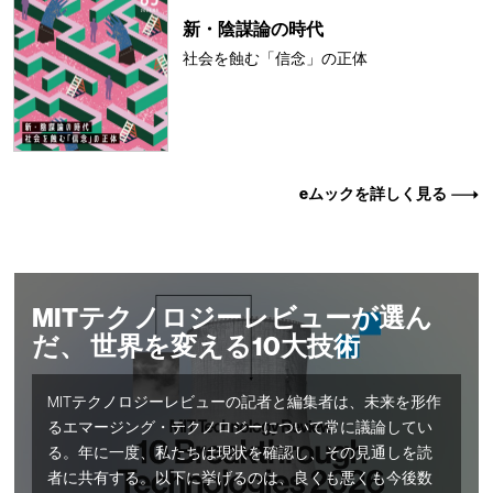
新・陰謀論の時代
社会を蝕む「信念」の正体
eムックを詳しく見る
MITテクノロジーレビューが選ん
だ、 世界を変える10大技術
MITテクノロジーレビューの記者と編集者は、未来を形作
るエマージング・テクノロジーについて常に議論してい
る。年に一度、私たちは現状を確認し、その見通しを読
者に共有する。以下に挙げるのは、良くも悪くも今後数