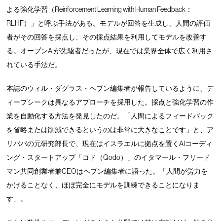
よる強化学習（Reinforcement Learning with Human Feedback：
RLHF）」と呼ぶ手法がある。モデルが回答を生成し、人間の評価
者がその回答を採点し、その採点結果を利用してモデルを改善す
る。オープンAIが先駆者だったが、現在では業界全体で広く利用さ
れている手法だ。
本誌のウィル・ダグラス・ヘブン編集者が報告しているように、デ
ィープシークは異なるアプローチを採用した。採点と強化学習の作
業を自動化する方法を発見したのだ。「人間によるフィードバック
を省略または削減できるというのは非常に大きなことです」と、ア
リババの元研究部長で、現在はイスラエルに拠点を置くAIコーディ
ング・スタートアップ「コド（Qodo）」のイタマール・フリード
マン共同創業者兼CEOはヘブン編集者に語った。「人間が労力を
かけることなく、ほぼ完全にモデルを訓練できることになりま
す」。