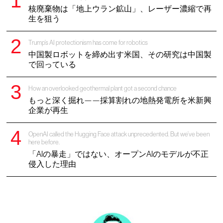
核廃棄物は「地上ウラン鉱山」、レーザー濃縮で再
生を狙う
Trump’s AI protectionism has come for robotics
中国製ロボットを締め出す米国、その研究は中国製
で回っている
How an overlooked geothermal plant got a second chance
もっと深く掘れ——採算割れの地熱発電所を米新興
企業が再生
OpenAI called the Hugging Face attack unprecedented. But we’ve been
here before.
「AIの暴走」ではない、オープンAIのモデルが不正
侵入した理由