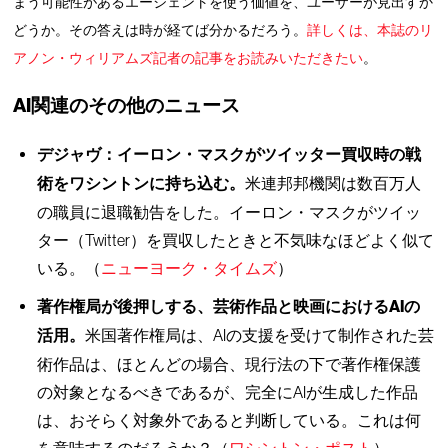
まう可能性があるエージェントを使う価値を、ユーザーが見出すか
どうか。その答えは時が経てば分かるだろう。
詳しくは、本誌のリ
アノン・ウィリアムズ記者の記事をお読みいただきたい
。
AI関連のその他のニュース
デジャヴ：イーロン・マスクがツイッター買収時の戦
術をワシントンに持ち込む。
米連邦邦機関は数百万人
の職員に退職勧告をした。イーロン・マスクがツイッ
ター（Twitter）を買収したときと不気味なほどよく似て
いる。（
ニューヨーク・タイムズ
）
著作権局が後押しする、芸術作品と映画におけるAIの
活用。
米国著作権局は、AIの支援を受けて制作された芸
術作品は、ほとんどの場合、現行法の下で著作権保護
の対象となるべきであるが、完全にAIが生成した作品
は、おそらく対象外であると判断している。これは何