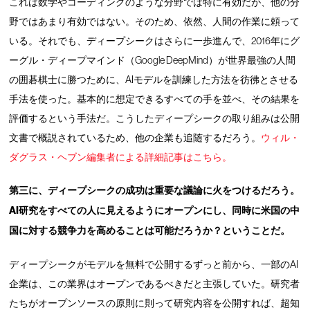
これは数学やコーディングのような分野では特に有効だが、他の分
野ではあまり有効ではない。そのため、依然、人間の作業に頼って
いる。それでも、ディープシークはさらに一歩進んで、2016年にグ
ーグル・ディープマインド（Google DeepMind）が世界最強の人間
の囲碁棋士に勝つために、AIモデルを訓練した方法を彷彿とさせる
手法を使った。基本的に想定できるすべての手を並べ、その結果を
評価するという手法だ。こうしたディープシークの取り組みは公開
文書で概説されているため、他の企業も追随するだろう。
ウィル・
ダグラス・ヘブン編集者による詳細記事はこちら。
第三に、ディープシークの成功は重要な議論に火をつけるだろう。
AI研究をすべての人に見えるようにオープンにし、同時に米国の中
国に対する競争力を高めることは可能だろうか？ということだ。
ディープシークがモデルを無料で公開するずっと前から、一部のAI
企業は、この業界はオープンであるべきだと主張していた。研究者
たちがオープンソースの原則に則って研究内容を公開すれば、超知