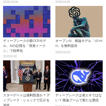
2025.03.06
2025.04.25
ディープシークの新OCRモデ
オープンAI、推論モデル「o3-mi
ル、AIの記憶を「視覚トーク
ni」を無料提供
ン」で効率化
2025.02.03
2025.10.30
スターゲートは過剰投資か？ デ
ディープシークは省エネではな
ィプシーク・ショックで広がる
い？ 推論ブームで新たな懸念
波紋