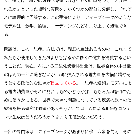
り、例えば「誰かの気持ちを傷つけないために嘘をつくことは許さ
れるか」といった複雑な質問を、いくつかの部分に分解し、それぞ
れに論理的に回答する。この手法により、ディープシークのような
モデルは、数学、論理、コーディングなどをより上手く処理でき
る。
問題は、この「思考」方法では、程度の差はあるものの、これまで
私たちが使用してきたAIよりもはるかに多くの電力を消費するとい
うことだ。現在、AIによる二酸化炭素排出量は、世界全体の排出量
のほんの一部に過ぎないが、AIに投入される電力量を大幅に増やそ
うとする政治的な動きが
目立っている
。「思考の連鎖」モデルによ
る電力消費量がそれに見合うものかどうかは、もちろんAIを何のた
めに使うかによる。世界で大きな問題になっている疾病の数々の治
療法を探る研究は価値がありそうだ。では、AIによる粗悪なコンテ
ンツ生成はどうだろうか？ あまり価値はないだろう。
一部の専門家は、ディープシークがあまりに強い印象を与え、その