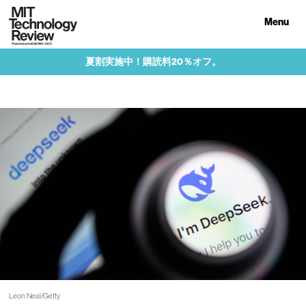
Menu
夏割実施中！購読料20％オフ。
Leon Neal/Getty