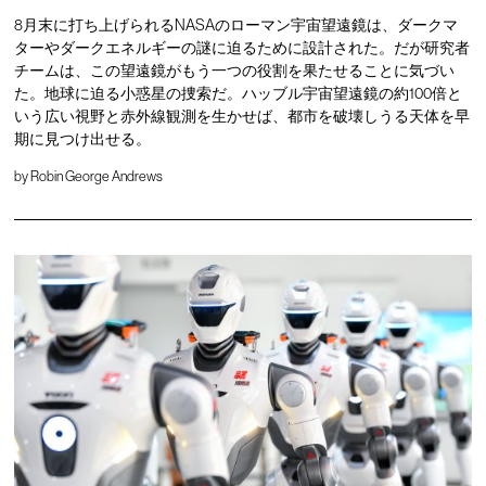
8月末に打ち上げられるNASAのローマン宇宙望遠鏡は、ダークマ
ターやダークエネルギーの謎に迫るために設計された。だが研究者
チームは、この望遠鏡がもう一つの役割を果たせることに気づい
た。地球に迫る小惑星の捜索だ。ハッブル宇宙望遠鏡の約100倍と
いう広い視野と赤外線観測を生かせば、都市を破壊しうる天体を早
期に見つけ出せる。
by
Robin George Andrews