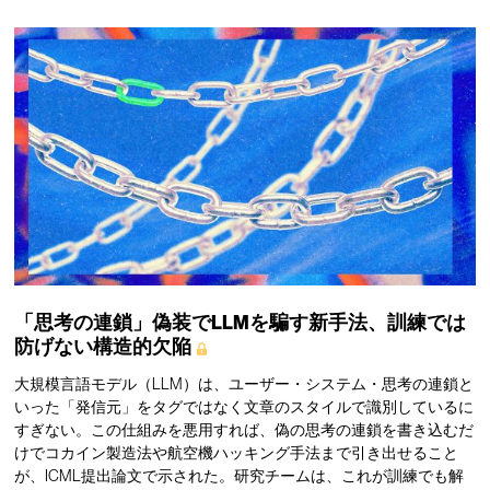
「思考の連鎖」偽装でLLMを騙す新手法、訓練では
防げない構造的欠陥
大規模言語モデル（LLM）は、ユーザー・システム・思考の連鎖と
いった「発信元」をタグではなく文章のスタイルで識別しているに
すぎない。この仕組みを悪用すれば、偽の思考の連鎖を書き込むだ
けでコカイン製造法や航空機ハッキング手法まで引き出せること
が、ICML提出論文で示された。研究チームは、これが訓練でも解