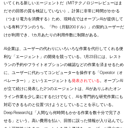
いてくれる新しいエージェントだ（MITテクノロジーレビューはま
だその回答の質を検証していない）。計算に非常に時間がかかる
（つまり電力を消費する）ため、現時点ではオープンAIが提供して
いる有料プランのうち、「Pro（月額200ドル）」の契約ユーザーだ
けが利用でき、1カ月あたりの利用件数に制限がある。
AI企業は、ユーザーの代わりにいろいろな作業を代行してくれる便
利な「エージェント」の開発を競っている。1月23日には、レスト
ランの予約やフライトオプションの確認などの作業を済ませるため
に、ユーザーに代わってコンピューターを操作する「Operator（オ
ペレーター）」というエージェントも
発表されている
。オープンAI
が立て続けに発表した2つのエージェントは、AIがありふれたオン
ライン作業を少し楽にするだけでなく、AIを専門的な研究作業にも
対応できるものと位置づけようとしていることを示している。
Deep Researchは「人間なら何時間もかかる作業を数十分で完了さ
せる」という。高い費用を払い、回答に誤った情報が入り込んでし