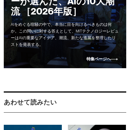
ーが選んだ、AIの10大潮
流 ［2026年版］
AIをめぐる喧騒の中で、本当に目を向けるべきものは何
か。この問いに対する答えとして、MITテクノロジーレビュ
ーはAIの重要なアイデア、潮流、新たな進展を整理したリ
ストを発表する。
特集ページへ
あわせて読みたい