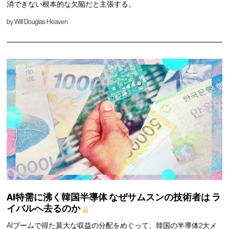
消できない根本的な欠陥だと主張する。
by
Will Douglas Heaven
AI特需に沸く韓国半導体
なぜサムスンの技術者は
ラ
イバルへ去るのか
AIブームで得た莫大な収益の分配をめぐって、韓国の半導体2大メ