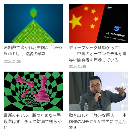
米制裁で磨かれた中国AI「Deep
ディープシーク騒動から1年
Seek R1」、逆説の革新
——中国のオープンモデルが世
界の開発者を席巻している
2025.01.28
2026.02.18
最新AIモデル、勝つためなら手
動き出した「静かな巨人」、中
段選ばず チェス対局で明らか
国発のAIモデルが世界に与えた
に
驚き