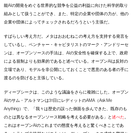
能AIの開発をめぐる世界的な競争を公益の利益に向けた科学的取り
組みとして扱うことができ、また、特定の企業や団体の力が、他の
企業や団体によってチェックされるだろうという主張だ。
すばらしい考え方だ。メタはおおむねこの考え方を支持する発言を
しているし、ベンチャー・キャピタリストのマーク・アンドリーセ
ンは、オープンソースの手法は、AIの安全性を確保する上で、政府
による規制よりも効果的であると述べている。オープンAIは反対の
立場であり、モデルを非公開にしておくことで悪意のある者の手に
渡るのを防げると主張している。
ディープシークは、このような議論をさらに複雑にした。オープン
AIのサム・アルトマンは31日にレディットのAMA（Ask Me
Anything）で、「我々は歴史の誤った側面を歩んできた、既存のも
のとは異なるオープンソース戦略を考える必要がある」と
述べた
。
これはオープンAIのこれまでの態度を考えると驚くべきことであ