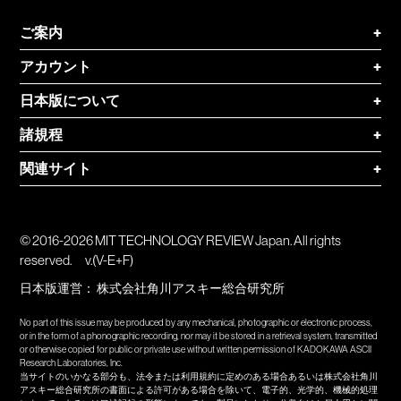
ご案内
+
アカウント
+
日本版について
+
諸規程
+
関連サイト
+
© 2016-2026 MIT TECHNOLOGY REVIEW Japan. All rights
reserved.
v.(V-E+F)
日本版運営：
株式会社角川アスキー総合研究所
No part of this issue may be produced by any mechanical, photographic or electronic process,
or in the form of a phonographic recording, nor may it be stored in a retrieval system, transmitted
or otherwise copied for public or private use without written permission of KADOKAWA ASCII
Research Laboratories, Inc.
当サイトのいかなる部分も、法令または利用規約に定めのある場合あるいは株式会社角川
アスキー総合研究所の書面による許可がある場合を除いて、電子的、光学的、機械的処理