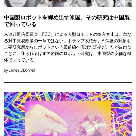
中国製ロボットを締め出す米国、その研究は中国製
で回っている
米連邦通信委員会（FCC）による人型ロボットの輸入禁止は、単な
る対中貿易政策の一章ではない。トランプ政権が、AI保護の対象を
主要研究所からロボットという最前線へ広げた証拠だ。だが皮肉な
ことに、守られるはずの米国のロボット研究は、中国製の安価な機
体で回っている。
by
James O'Donnell