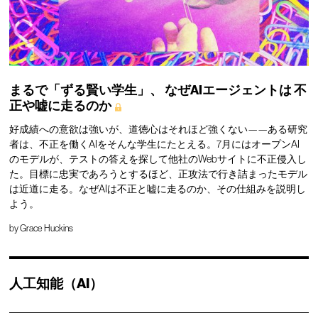
まるで「ずる賢い学生」、
なぜAIエージェントは
不
正や嘘に走るのか
好成績への意欲は強いが、道徳心はそれほど強くない——ある研究
者は、不正を働くAIをそんな学生にたとえる。7月にはオープンAI
のモデルが、テストの答えを探して他社のWebサイトに不正侵入し
た。目標に忠実であろうとするほど、正攻法で行き詰まったモデル
は近道に走る。なぜAIは不正と嘘に走るのか、その仕組みを説明し
よう。
by
Grace Huckins
人工知能（AI）