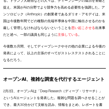
る。トランプ大統領などの人々は、ディープシークの成功を警鐘と
捉え、米国がAIの分野でより競争力を高める必要性を強調した。ア
ンソロピック（Anthropic）の創業者であるダリオ・アモデイは、米
国は今後数年間でどの種類の先端半導体を中国に輸出させるのかを
厳しく管理しなければならないということを
思い起こさせる
出来事
だと述べ、一部の議員も同じように
主張している
。
今後数カ月間、そしてディープシークやその他の企業による今後の
発表によって、以上の主張のすべてがストレステストされることに
なるだろう。
オープンAI、複雑な調査を代行するエージェント
2月2日、オープンAIは「Deep Research（ディープ・リサーチ）」
というAIエージェントを発表した。複雑な問題を調べさせることが
でき、最大30分かけて文献を読み、情報をまとめ、レポートを書