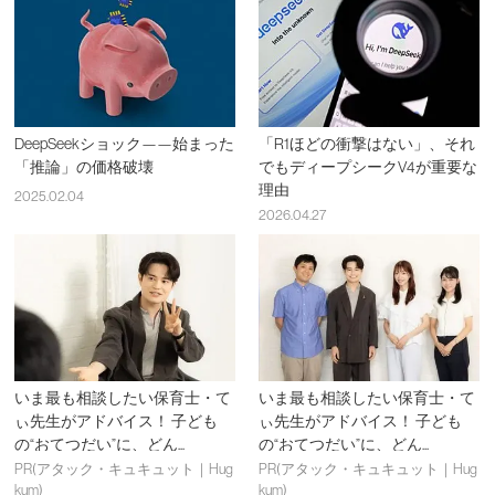
DeepSeekショック——始まった
「R1ほどの衝撃はない」、それ
「推論」の価格破壊
でもディープシークV4が重要な
理由
2025.02.04
2026.04.27
いま最も相談したい保育士・て
いま最も相談したい保育士・て
ぃ先生がアドバイス！ 子ども
ぃ先生がアドバイス！ 子ども
の“おてつだい”に、どん...
の“おてつだい”に、どん...
PR(アタック・キュキュット｜Hug
PR(アタック・キュキュット｜Hug
kum)
kum)