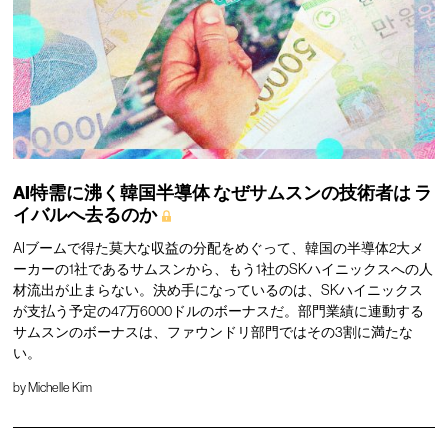
AI特需に沸く韓国半導体
なぜサムスンの技術者は
ラ
イバルへ去るのか
AIブームで得た莫大な収益の分配をめぐって、韓国の半導体2大メ
ーカーの1社であるサムスンから、もう1社のSKハイニックスへの人
材流出が止まらない。決め手になっているのは、SKハイニックス
が支払う予定の47万6000ドルのボーナスだ。部門業績に連動する
サムスンのボーナスは、ファウンドリ部門ではその3割に満たな
い。
by
Michelle Kim