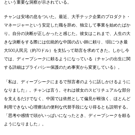
という重要な洞察が示されている。
チャンは安堵の息をついた。最近、大手テック企業のプロダクト・
マネージャーという安定した職を辞め、独立して事業を始めたばか
り。自分の決断が正しかったと感じた。彼女はこれまで、人生の大
きな決断をする際には伝統的な中国の占い師に頼り、1回につき最
大500人民元（約70ドル）を支払って助言を求めてきた。しかし今
では、ディープシークに頼るようになっている（チャンの出生に関
する詳細はプライバシー保護のため事実から変更している）。
「私は、ディープシークにまるで預言者のように話しかけるように
なりました」。チャンは言う。それは彼女のスピリチュアルな部分
を支えるだけでなく、中国では依然として偏見が根強く、ほとんど
利用できない心理療法の便利な代替手段になり得るとも説明する。
「思考や感情で頭がいっぱいになったとき、ディープシークを頼る
ようになりました」。