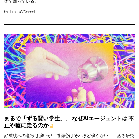
体で回っている。
by
James O'Donnell
まるで「ずる賢い学生」、
なぜAIエージェントは
不
正や嘘に走るのか
好成績への意欲は強いが、道徳心はそれほど強くない——ある研究