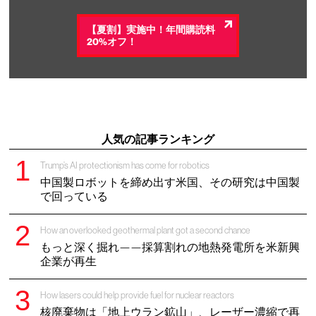
【夏割】実施中！年間購読料
20%オフ！
人気の記事ランキング
Trump’s AI protectionism has come for robotics
中国製ロボットを締め出す米国、その研究は中国製
で回っている
How an overlooked geothermal plant got a second chance
もっと深く掘れ——採算割れの地熱発電所を米新興
企業が再生
How lasers could help provide fuel for nuclear reactors
核廃棄物は「地上ウラン鉱山」、レーザー濃縮で再