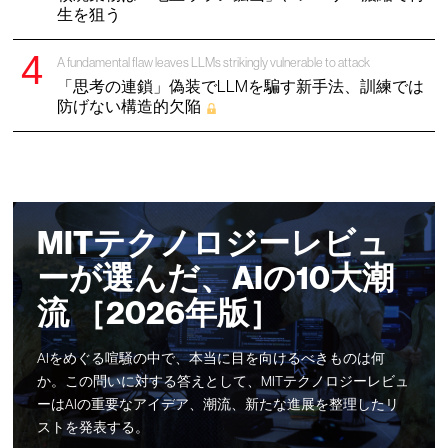
生を狙う
A fundamental flaw leaves LLMs strikingly vulnerable to attack
「思考の連鎖」偽装でLLMを騙す新手法、訓練では
防げない構造的欠陥
MITテクノロジーレビュ
ーが選んだ、AIの10大潮
流 ［2026年版］
AIをめぐる喧騒の中で、本当に目を向けるべきものは何
か。この問いに対する答えとして、MITテクノロジーレビュ
ーはAIの重要なアイデア、潮流、新たな進展を整理したリ
ストを発表する。