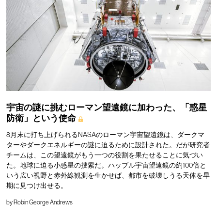
宇宙の謎に挑むローマン望遠鏡に加わった、「惑星
防衛」という使命
8月末に打ち上げられるNASAのローマン宇宙望遠鏡は、ダークマ
ターやダークエネルギーの謎に迫るために設計された。だが研究者
チームは、この望遠鏡がもう一つの役割を果たせることに気づい
た。地球に迫る小惑星の捜索だ。ハッブル宇宙望遠鏡の約100倍と
いう広い視野と赤外線観測を生かせば、都市を破壊しうる天体を早
期に見つけ出せる。
by
Robin George Andrews