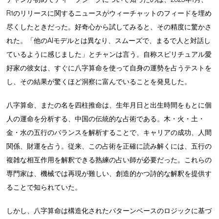
R1のリリースに関するニュースがウィーチャットのフィードを埋め
尽くしたときだった。好奇心から試してみると、その精度に驚かさ
れた。「他のAIモデルとは異なり、スムーズで、まるで人と対話し
ているように感じました」とチャンは言う。自称スピリチュアル愛
好家の彼女は、すぐに八字算命を使って自身の運勢を占うテストを
し、その結果が驚くほど洞察に富んでいることを発見した。
八字算命、またの名を四柱推命は、生年月日と出生時間をもとに個
人の運命を分析する、中国の伝統的な占術である。木・火・土・
金・水の五行のバランスを解析することで、キャリアの成功、人間
関係、財運を占う。従来、この占術を正確に読み解くには、五行の
複雑な相互作用を解釈できる熟練の占い師が必要だった。これらの
専門家は、機械では再現が難しい、創造的かつ詩的な解釈を提供す
ることで知られていた。
しかし、八字算命は構造化されたパターンベースのロジックに基づ