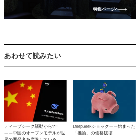
特集ページへ
あわせて読みたい
ディープシーク騒動から1年
DeepSeekショック——始まった
——中国のオープンモデルが世
「推論」の価格破壊
界の開発者を席巻している