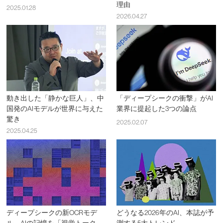
理由
2025.01.28
2026.04.27
動き出した「静かな巨人」、中
「ディープシークの衝撃」がAI
国発のAIモデルが世界に与えた
業界に提起した3つの論点
驚き
2025.02.07
2025.04.25
ディープシークの新OCRモデ
どうなる2026年のAI、本誌が予