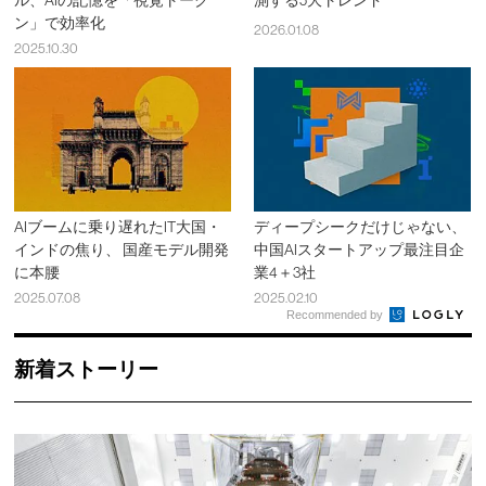
ル、AIの記憶を「視覚トーク
測する5大トレンド
ン」で効率化
2026.01.08
2025.10.30
AIブームに乗り遅れたIT大国・
ディープシークだけじゃない、
インドの焦り、 国産モデル開発
中国AIスタートアップ最注目企
に本腰
業4＋3社
2025.07.08
2025.02.10
Recommended by
新着ストーリー