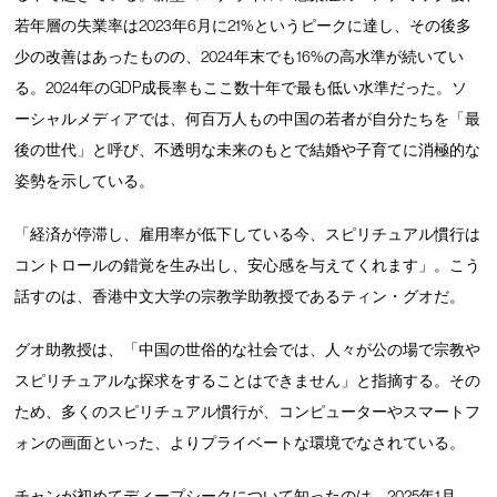
若年層の失業率は2023年6月に21%というピークに達し、その後多
少の改善はあったものの、2024年末でも16%の高水準が続いてい
る。2024年のGDP成長率もここ数十年で最も低い水準だった。ソ
ーシャルメディアでは、何百万人もの中国の若者が自分たちを「最
後の世代」と呼び、不透明な未来のもとで結婚や子育てに消極的な
姿勢を示している。
「経済が停滞し、雇用率が低下している今、スピリチュアル慣行は
コントロールの錯覚を生み出し、安心感を与えてくれます」。こう
話すのは、香港中文大学の宗教学助教授であるティン・グオだ。
グオ助教授は、「中国の世俗的な社会では、人々が公の場で宗教や
スピリチュアルな探求をすることはできません」と指摘する。その
ため、多くのスピリチュアル慣行が、コンピューターやスマートフ
ォンの画面といった、よりプライベートな環境でなされている。
チャンが初めてディープシークについて知ったのは、2025年1月、