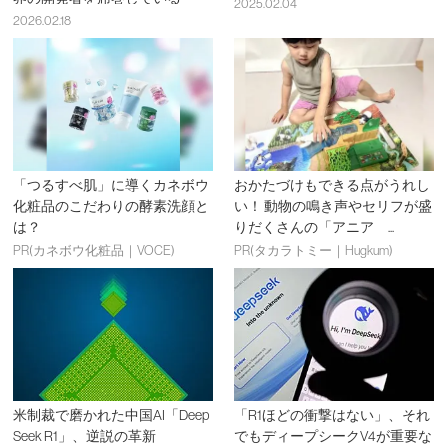
2025.02.04
2026.02.18
「つるすべ肌」に導くカネボウ
おかたづけもできる点がうれし
化粧品のこだわりの酵素洗顔と
い！ 動物の鳴き声やセリフが盛
は？
りだくさんの「アニア ...
PR(カネボウ化粧品｜VOCE)
PR(タカラトミー｜Hugkum)
米制裁で磨かれた中国AI「Deep
「R1ほどの衝撃はない」、それ
Seek R1」、逆説の革新
でもディープシークV4が重要な