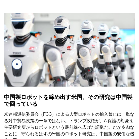
中国製ロボットを締め出す米国、その研究は中国製
で回っている
米連邦通信委員会（FCC）による人型ロボットの輸入禁止は、単な
る対中貿易政策の一章ではない。トランプ政権が、AI保護の対象を
主要研究所からロボットという最前線へ広げた証拠だ。だが皮肉な
ことに、守られるはずの米国のロボット研究は、中国製の安価な機