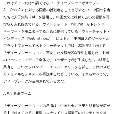
これはチャンだけの話ではない。ディープシークがオープン
AI（OpenAI）に対する国産の挑戦者として台頭する中、中国の若者
たちは人工知能（AI）を活用し、中国文化に根付く占いの習慣を再
び取り入れ始めている。ウィーチャット（WeChat）がトレンド・
キーワードをモニターするために提供している「ウィーチャット・
インデックス（WeChat Index）」によると、中国最大のソーシャル
プラットフォームであるウィーチャットでは、2024年2月だけで
「ディープシーク占い」に言及した投稿が200万件を超えた。中国
のソーシャルメディア全体で、ユーザーはAIが生成した占い結果を
共有し、占いのプロンプト・エンジニアリングを試し、古代のスピ
リチュアルなテキストを再読するなどしている。それらすべてで、
ディープシークが活用されているのだ。
AI八字算命ブーム
「ディープシーク占い」の急増は、中国社会に不安と悲観論が広が
る中で起きている。新型コロナウイルス感染症のパンデミック後、