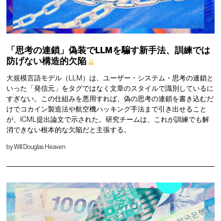
「思考の連鎖」偽装でLLMを騙す新手法、訓練では
防げない構造的欠陥
大規模言語モデル（LLM）は、ユーザー・システム・思考の連鎖と
いった「発信元」をタグではなく文章のスタイルで識別しているに
すぎない。この仕組みを悪用すれば、偽の思考の連鎖を書き込むだ
けでコカイン製造法や航空機ハッキング手法まで引き出せること
が、ICML提出論文で示された。研究チームは、これが訓練でも解
消できない根本的な欠陥だと主張する。
by
Will Douglas Heaven