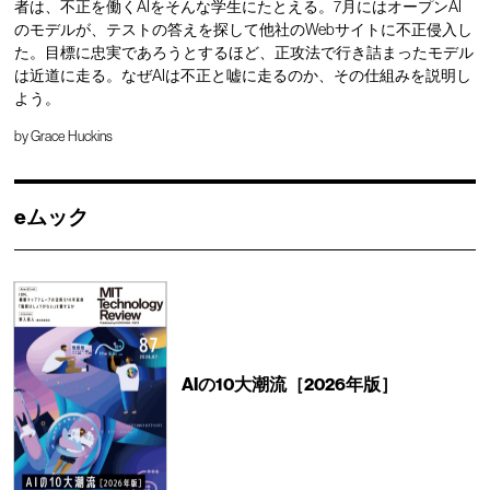
者は、不正を働くAIをそんな学生にたとえる。7月にはオープンAI
のモデルが、テストの答えを探して他社のWebサイトに不正侵入し
た。目標に忠実であろうとするほど、正攻法で行き詰まったモデル
は近道に走る。なぜAIは不正と嘘に走るのか、その仕組みを説明し
よう。
by
Grace Huckins
eムック
AIの10大潮流［2026年版］