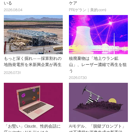
いる
ケア
2026.08.04
PR(ゲラン｜美的.com)
もっと深く掘れ——採算割れの
核廃棄物は「地上ウラン鉱
地熱発電所を米新興企業が再生
山」、レーザー濃縮で再生を狙
う
2026.07.31
2026.07.30
「お堅い」Claude、性的会話に
AIモデル、「脱獄プロンプト」