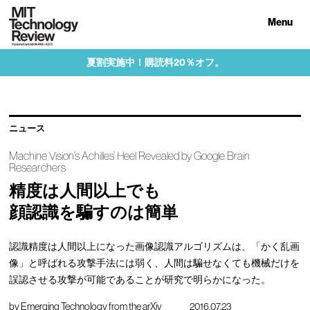
Menu
夏割実施中！購読料20％オフ。
ニュース
Machine Vision’s Achilles’ Heel Revealed by Google Brain
Researchers
精度は人間以上でも
顔認識を騙すのは簡単
認識精度は人間以上になった画像認識アルゴリズムは、「かく乱画
像」と呼ばれる攻撃手法には弱く、人間は騙せなくても機械だけを
誤認させる攻撃が可能であることが研究で明らかになった。
by
Emerging Technology from the arXiv
2016.07.23