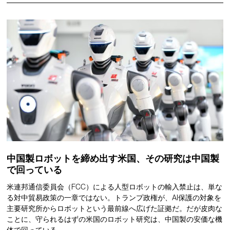
中国製ロボットを締め出す米国、その研究は中国製
で回っている
米連邦通信委員会（FCC）による人型ロボットの輸入禁止は、単な
る対中貿易政策の一章ではない。トランプ政権が、AI保護の対象を
主要研究所からロボットという最前線へ広げた証拠だ。だが皮肉な
ことに、守られるはずの米国のロボット研究は、中国製の安価な機
体で回っている。