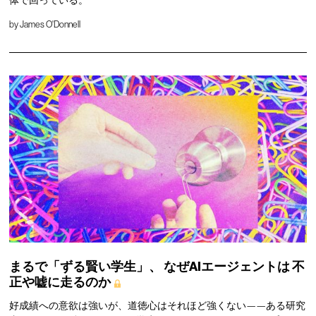
by
James O'Donnell
まるで「ずる賢い学生」、
なぜAIエージェントは
不
正や嘘に走るのか
好成績への意欲は強いが、道徳心はそれほど強くない——ある研究