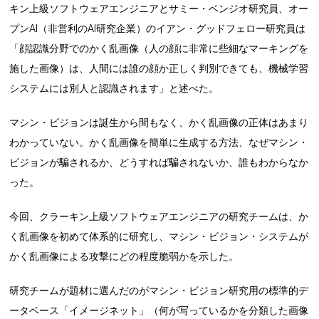
キン上級ソフトウェアエンジニアとサミー・ベンジオ研究員、オー
プンAI（非営利のAI研究企業）のイアン・グッドフェロー研究員は
「顔認識分野でのかく乱画像（人の顔に非常に些細なマーキングを
施した画像）は、人間には誰の顔か正しく判別できても、機械学習
システムには別人と認識されます」と述べた。
マシン・ビジョンは誕生から間もなく、かく乱画像の正体はあまり
わかっていない。かく乱画像を簡単に生成する方法、なぜマシン・
ビジョンが騙されるか、どうすれば騙されないか、誰もわからなか
った。
今回、クラーキン上級ソフトウェアエンジニアの研究チームは、か
く乱画像を初めて体系的に研究し、マシン・ビジョン・システムが
かく乱画像による攻撃にどの程度脆弱かを示した。
研究チームが題材に選んだのがマシン・ビジョン研究用の標準的デ
ータベース「イメージネット」（何が写っているかを分類した画像