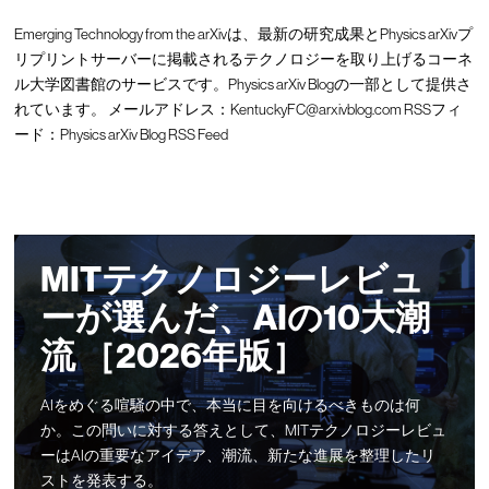
Emerging Technology from the arXivは、最新の研究成果とPhysics arXivプ
リプリントサーバーに掲載されるテクノロジーを取り上げるコーネ
ル大学図書館のサービスです。Physics arXiv Blogの一部として提供さ
れています。 メールアドレス：
KentuckyFC@arxivblog.com
RSSフィ
ード：
Physics arXiv Blog RSS Feed
MITテクノロジーレビュ
ーが選んだ、AIの10大潮
流 ［2026年版］
AIをめぐる喧騒の中で、本当に目を向けるべきものは何
か。この問いに対する答えとして、MITテクノロジーレビュ
ーはAIの重要なアイデア、潮流、新たな進展を整理したリ
ストを発表する。