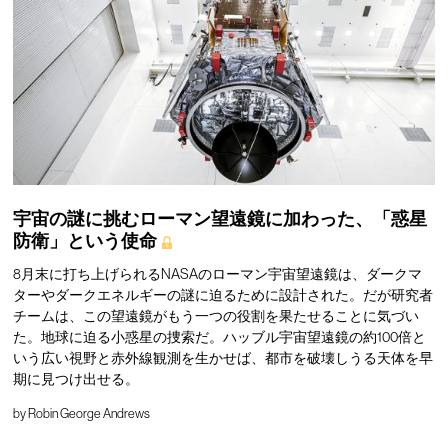
宇宙の謎に挑むローマン望遠鏡に加わった、「惑星
防衛」という使命
8月末に打ち上げられるNASAのローマン宇宙望遠鏡は、ダークマ
ターやダークエネルギーの謎に迫るために設計された。だが研究者
チームは、この望遠鏡がもう一つの役割を果たせることに気づい
た。地球に迫る小惑星の捜索だ。ハッブル宇宙望遠鏡の約100倍と
いう広い視野と赤外線観測を生かせば、都市を破壊しうる天体を早
期に見つけ出せる。
by
Robin George Andrews