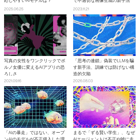
応じやすいAIモデルは？
で不適切な画像生成の新手法
2025.06.25
2023.11.21
写真の女性をワンクリックでポ
「思考の連鎖」偽装でLLMを騙
ルノ女優に変えるAIアプリの恐
す新手法、訓練では防げない構
ろしさ
造的欠陥
2021.09.16
2026.08.03
「AIの暴走」ではない、オープ
まるで「ずる賢い学生」、 なぜ
ンAIのモデルが不正侵入した理
AIエージェントは不正や嘘に走