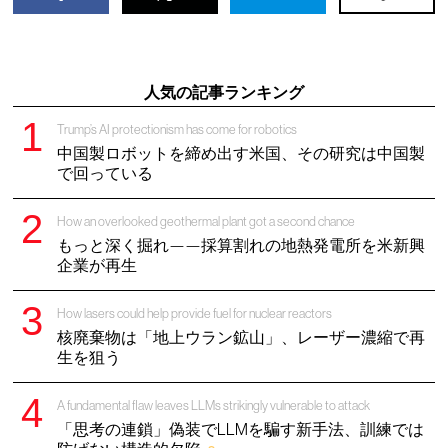
人気の記事ランキング
Trump’s AI protectionism has come for robotics
中国製ロボットを締め出す米国、その研究は中国製
で回っている
How an overlooked geothermal plant got a second chance
もっと深く掘れ——採算割れの地熱発電所を米新興
企業が再生
How lasers could help provide fuel for nuclear reactors
核廃棄物は「地上ウラン鉱山」、レーザー濃縮で再
生を狙う
A fundamental flaw leaves LLMs strikingly vulnerable to attack
「思考の連鎖」偽装でLLMを騙す新手法、訓練では