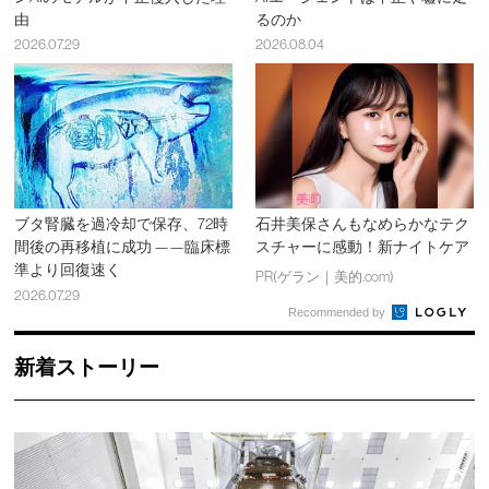
由
るのか
2026.07.29
2026.08.04
ブタ腎臓を過冷却で保存、72時
石井美保さんもなめらかなテク
間後の再移植に成功 ——臨床標
スチャーに感動！新ナイトケア
準より回復速く
PR(ゲラン｜美的.com)
2026.07.29
Recommended by
新着ストーリー