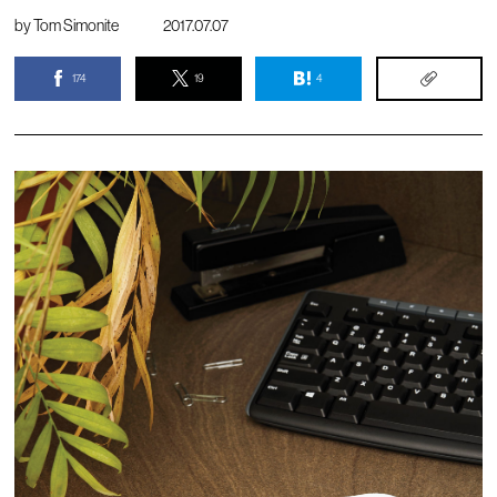
by
Tom Simonite
2017.07.07
174
19
4