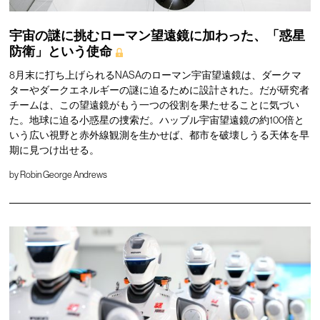
宇宙の謎に挑むローマン望遠鏡に加わった、「惑星
防衛」という使命
8月末に打ち上げられるNASAのローマン宇宙望遠鏡は、ダークマ
ターやダークエネルギーの謎に迫るために設計された。だが研究者
チームは、この望遠鏡がもう一つの役割を果たせることに気づい
た。地球に迫る小惑星の捜索だ。ハッブル宇宙望遠鏡の約100倍と
いう広い視野と赤外線観測を生かせば、都市を破壊しうる天体を早
期に見つけ出せる。
by
Robin George Andrews