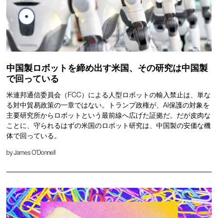
中国製ロボットを締め出す米国、その研究は中国製
で回っている
米連邦通信委員会（FCC）による人型ロボットの輸入禁止は、単な
る対中貿易政策の一章ではない。トランプ政権が、AI保護の対象を
主要研究所からロボットという最前線へ広げた証拠だ。だが皮肉な
ことに、守られるはずの米国のロボット研究は、中国製の安価な機
体で回っている。
by
James O'Donnell