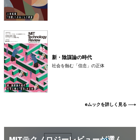
新・陰謀論の時代
社会を蝕む「信念」の正体
eムックを詳しく見る
MITテクノロジーレビューが選ん