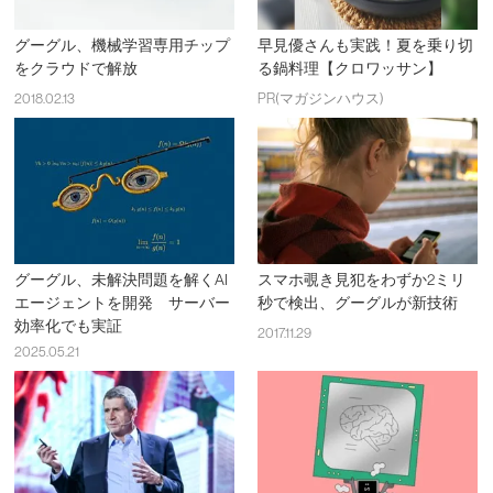
グーグル、機械学習専用チップ
早見優さんも実践！夏を乗り切
をクラウドで解放
る鍋料理【クロワッサン】
2018.02.13
PR(マガジンハウス)
グーグル、未解決問題を解くAI
スマホ覗き見犯をわずか2ミリ
エージェントを開発 サーバー
秒で検出、グーグルが新技術
効率化でも実証
2017.11.29
2025.05.21