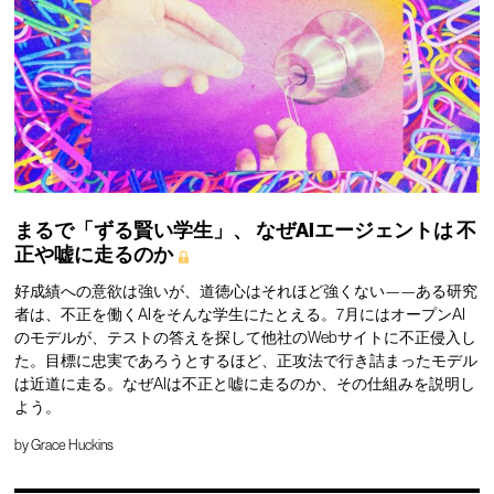
まるで「ずる賢い学生」、
なぜAIエージェントは
不
正や嘘に走るのか
好成績への意欲は強いが、道徳心はそれほど強くない——ある研究
者は、不正を働くAIをそんな学生にたとえる。7月にはオープンAI
のモデルが、テストの答えを探して他社のWebサイトに不正侵入し
た。目標に忠実であろうとするほど、正攻法で行き詰まったモデル
は近道に走る。なぜAIは不正と嘘に走るのか、その仕組みを説明し
よう。
by
Grace Huckins