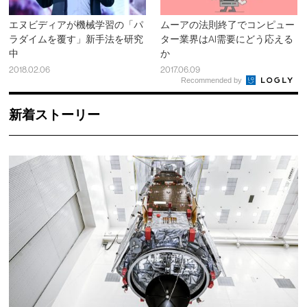
エヌビディアが機械学習の「パ
ムーアの法則終了でコンピュー
ラダイムを覆す」新手法を研究
ター業界はAI需要にどう応える
中
か
2018.02.06
2017.06.09
Recommended by
新着ストーリー