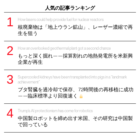
人気の記事ランキング
How lasers could help provide fuel for nuclear reactors
核廃棄物は「地上ウラン鉱山」、レーザー濃縮で再
生を狙う
How an overlooked geothermal plant got a second chance
もっと深く掘れ——採算割れの地熱発電所を米新興
企業が再生
Supercooled kidneys have been transplanted into pigs in a “landmark
achievement”
ブタ腎臓を過冷却で保存、 72時間後の再移植に成功
——臨床標準より回復速く
Trump’s AI protectionism has come for robotics
中国製ロボットを締め出す米国、その研究は中国製
で回っている