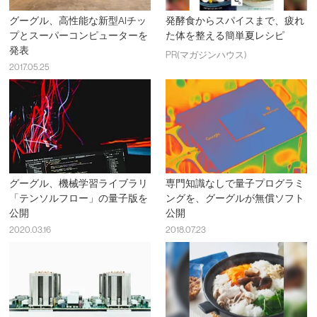
グーグル、高性能な新型AIチッ
発酵食からスパイスまで、疲れ
プとスーパーコンピューターを
た体を整える簡単夏レシピ
発表
PR(マガジンハウス)
2017.05.25
グーグル、機械学習ライブラリ
専門知識なしで量子プログラミ
「テンソルフロー」の量子版を
ングを、グーグルが無償ソフト
公開
公開
2020.03.16
2018.07.23