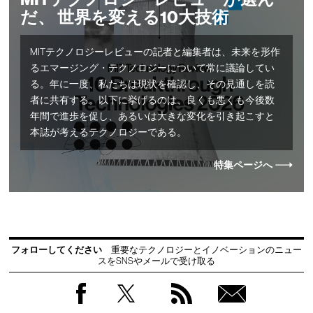
だ、 世界を変える10大技術
MITテクノロジーレビューの記者と編集者は、未来を形作
るエマージング・テクノロジーについて常に議論してい
る。年に一度、私たちは現状を確認し、その見通しを読
者に共有する。以下に挙げるのは、良くも悪くも今後数
年間で進歩を促し、あるいは大きな変化を引き起こすと
本誌が考えるテクノロジーである。
特集ページへ
フォローしてください
重要なテクノロジーとイノベーションのニュー
スをSNSやメールで受け取る
Facebook
Twitter
RSS
無料