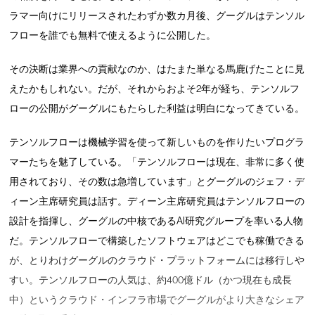
ラマー向けにリリースされたわずか数カ月後、グーグルはテンソル
フローを誰でも無料で使えるように公開した。
その決断は業界への貢献なのか、はたまた単なる馬鹿げたことに見
えたかもしれない。だが、それからおよそ2年が経ち、テンソルフ
ローの公開がグーグルにもたらした利益は明白になってきている。
テンソルフローは機械学習を使って新しいものを作りたいプログラ
マーたちを魅了している。「テンソルフローは現在、非常に多く使
用されており、その数は急増しています」とグーグルのジェフ・デ
ィーン主席研究員は話す。ディーン主席研究員はテンソルフローの
設計を指揮し、グーグルの中核であるAI研究グループを率いる人物
だ。テンソルフローで構築したソフトウェアはどこでも稼働できる
が、とりわけグーグルのクラウド・プラットフォームには移行しや
すい。テンソルフローの人気は、約400億ドル（かつ現在も成長
中）というクラウド・インフラ市場でグーグルがより大きなシェア