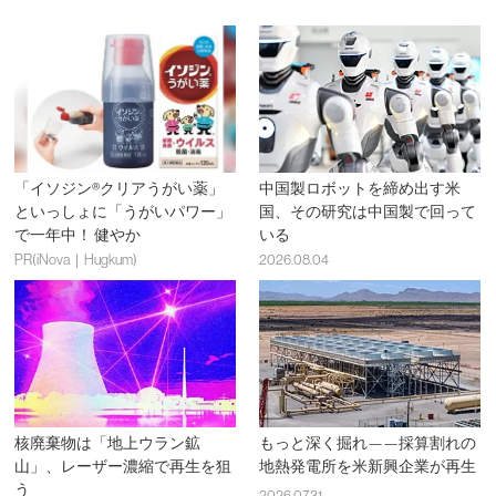
「イソジン®クリアうがい薬」
中国製ロボットを締め出す米
といっしょに「うがいパワー」
国、その研究は中国製で回って
で一年中！ 健やか
いる
PR(iNova｜Hugkum)
2026.08.04
核廃棄物は「地上ウラン鉱
もっと深く掘れ——採算割れの
山」、レーザー濃縮で再生を狙
地熱発電所を米新興企業が再生
う
2026.07.31