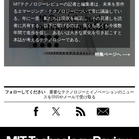
MITテクノロジーレビューの記者と編集者は、未来を形作
るエマージング・テクノロジーについて常に議論してい
る。年に一度、私たちは現状を確認し、その見通しを読
者に共有する。以下に挙げるのは、良くも悪くも今後数
年間で進歩を促し、あるいは大きな変化を引き起こすと
本誌が考えるテクノロジーである。
特集ページへ
フォローしてください
重要なテクノロジーとイノベーションのニュー
スをSNSやメールで受け取る
Facebook
Twitter
RSS
無料
会員
登録