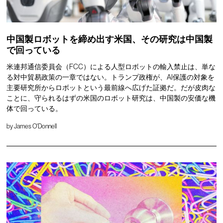
中国製ロボットを締め出す米国、その研究は中国製
で回っている
米連邦通信委員会（FCC）による人型ロボットの輸入禁止は、単な
る対中貿易政策の一章ではない。トランプ政権が、AI保護の対象を
主要研究所からロボットという最前線へ広げた証拠だ。だが皮肉な
ことに、守られるはずの米国のロボット研究は、中国製の安価な機
体で回っている。
by
James O'Donnell