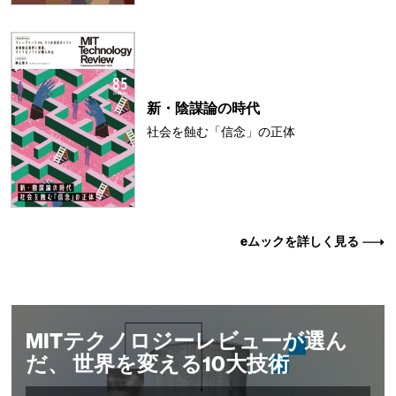
新・陰謀論の時代
社会を蝕む「信念」の正体
eムックを詳しく見る
MITテクノロジーレビューが選ん
だ、 世界を変える10大技術