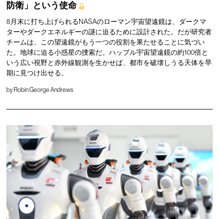
防衛」という使命
8月末に打ち上げられるNASAのローマン宇宙望遠鏡は、ダークマ
ターやダークエネルギーの謎に迫るために設計された。だが研究者
チームは、この望遠鏡がもう一つの役割を果たせることに気づい
た。地球に迫る小惑星の捜索だ。ハッブル宇宙望遠鏡の約100倍と
いう広い視野と赤外線観測を生かせば、都市を破壊しうる天体を早
期に見つけ出せる。
by
Robin George Andrews