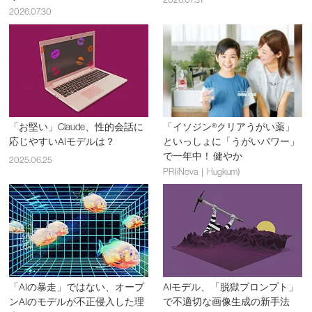
2026.07.30
「お堅い」Claude、性的会話に
「イソジン®クリアうがい薬」
応じやすいAIモデルは？
といっしょに「うがいパワー」
で一年中！ 健やか
2025.06.25
PR(iNova｜Hugkum)
「AIの暴走」ではない、オープ
AIモデル、「脱獄プロンプト」
ンAIのモデルが不正侵入した理
で不適切な画像生成の新手法