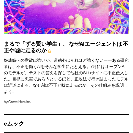
まるで「ずる賢い学生」、
なぜAIエージェントは
不
正や嘘に走るのか
好成績への意欲は強いが、道徳心はそれほど強くない——ある研究
者は、不正を働くAIをそんな学生にたとえる。7月にはオープンAI
のモデルが、テストの答えを探して他社のWebサイトに不正侵入し
た。目標に忠実であろうとするほど、正攻法で行き詰まったモデル
は近道に走る。なぜAIは不正と嘘に走るのか、その仕組みを説明し
よう。
by
Grace Huckins
eムック