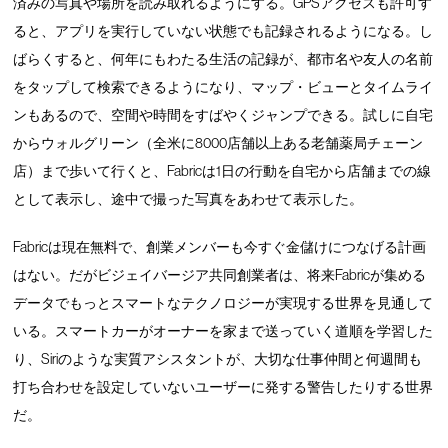
済みの写真や場所を読み取れるようにする。GPSアクセスも許可す
ると、アプリを実行していない状態でも記録されるようになる。し
ばらくすると、何年にもわたる生活の記録が、都市名や友人の名前
をタップして検索できるようになり、マップ・ビューとタイムライ
ンもあるので、空間や時間をすばやくジャンプできる。試しに自宅
からウォルグリーン（全米に8000店舗以上ある老舗薬局チェーン
店）まで歩いて行くと、Fabricは1日の行動を自宅から店舗までの線
として表示し、途中で撮った写真をあわせて表示した。
Fabricは現在無料で、創業メンバーも今すぐ金儲けにつなげる計画
はない。だがビジェイバージア共同創業者は、将来Fabricが集める
データでもっとスマートなテクノロジーが実現する世界を見通して
いる。スマートカーがオーナーを家まで送っていく道順を学習した
り、Siriのような実質アシスタントが、大切な仕事仲間と何週間も
打ち合わせを設定していないユーザーに発する警告したりする世界
だ。