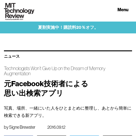
Menu
夏割実施中！購読料20％オフ。
ニュース
Technologists Won’t Give Up on the Dream of Memory
Augmentation
元Facebook技術者による
思い出検索アプリ
写真、場所、一緒にいた人をひとまとめに整理し、あとから簡単に
検索できる新アプリ。
by
Signe Brewster
2016.09.12