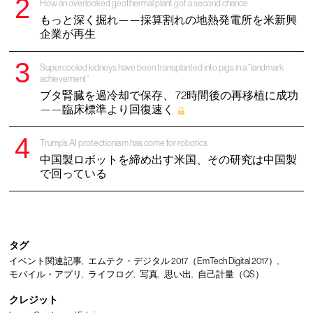
How an overlooked geothermal plant got a second chance
もっと深く掘れ——採算割れの地熱発電所を米新興
企業が再生
Supercooled kidneys have been transplanted into pigs in a “landmark
achievement”
ブタ腎臓を過冷却で保存、 72時間後の再移植に成功
——臨床標準より回復速く
Trump’s AI protectionism has come for robotics
中国製ロボットを締め出す米国、その研究は中国製
で回っている
タグ
イベント関連記事
エムテク・デジタル 2017（EmTech Digital 2017）
モバイル・アプリ
ライフログ
写真
思い出
自己計量（QS）
クレジット