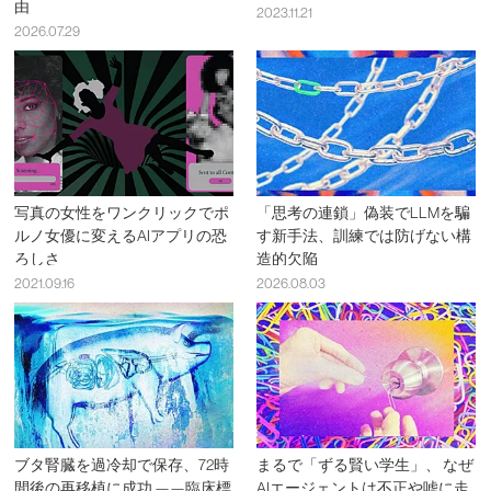
由
2023.11.21
2026.07.29
写真の女性をワンクリックでポ
「思考の連鎖」偽装でLLMを騙
ルノ女優に変えるAIアプリの恐
す新手法、訓練では防げない構
ろしさ
造的欠陥
2021.09.16
2026.08.03
ブタ腎臓を過冷却で保存、72時
まるで「ずる賢い学生」、 なぜ
間後の再移植に成功 ——臨床標
AIエージェントは不正や嘘に走