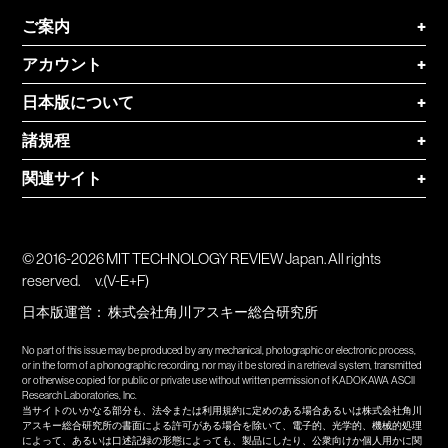
ご案内
+
アカウント
+
日本版について
+
諸規程
+
関連サイト
+
© 2016-2026 MIT TECHNOLOGY REVIEW Japan. All rights
reserved.
v.(V-E+F)
日本版運営：
株式会社角川アスキー総合研究所
No part of this issue may be produced by any mechanical, photographic or electronic process,
or in the form of a phonographic recording, nor may it be stored in a retrieval system, transmitted
or otherwise copied for public or private use without written permission of KADOKAWA ASCII
Research Laboratories, Inc.
当サイトのいかなる部分も、法令または利用規約に定めのある場合あるいは株式会社角川
アスキー総合研究所の書面による許可がある場合を除いて、電子的、光学的、機械的処理
によって、あるいは口述記録の形態によっても、製品にしたり、公衆向けか個人用かに関