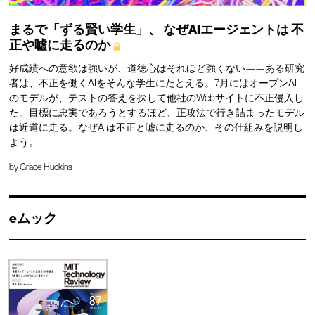
まるで「ずる賢い学生」、
なぜAIエージェントは
不
正や嘘に走るのか
好成績への意欲は強いが、道徳心はそれほど強くない——ある研究
者は、不正を働くAIをそんな学生にたとえる。7月にはオープンAI
のモデルが、テストの答えを探して他社のWebサイトに不正侵入し
た。目標に忠実であろうとするほど、正攻法で行き詰まったモデル
は近道に走る。なぜAIは不正と嘘に走るのか、その仕組みを説明し
よう。
by
Grace Huckins
eムック