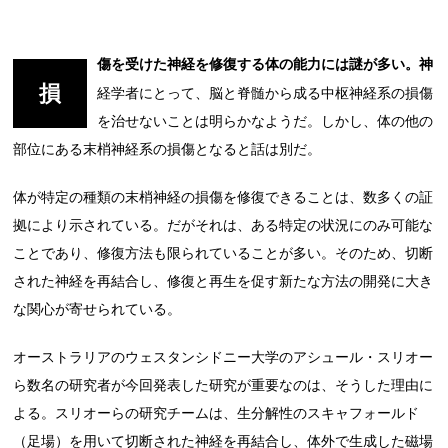
傷を受けた神経を修復する体の能力には謎が多い。神
損
経学者にとって、脳と脊髄から成る中枢神経系の損傷
を治せないことは明らかなようだ。しかし、体の他の
部位にある末梢神経系の損傷となると話は別だ。
体が特定の種類の末梢神経の損傷を修復できることは、数多くの証
拠により示されている。だがそれは、ある特定の状況にのみ可能な
ことであり、修復方法も限られていることが多い。そのため、切断
された神経を再結合し、修復と再生を促す新たな方法の開発に大き
な関心が寄せられている。
オーストラリアのウェスタンシドニー大学のアシュール・スリオー
ら数名の研究者が今回発表した研究が重要なのは、そうした理由に
よる。スリオーらの研究チームは、生分解性のスキャフォールド
（足場）を用いて切断された神経を再結合し、体外で生成した磁場