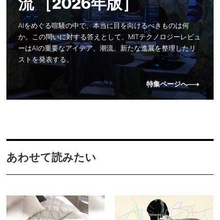
流 ［2026年版］
AIをめぐる喧騒の中で、本当に目を向けるべきものは何
か。この問いに対する答えとして、MITテクノロジーレビュ
ーはAIの重要なアイデア、潮流、新たな進展を整理したリ
ストを発表する。
特集ページへ
あわせて読みたい