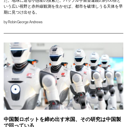
た。地球に迫る小惑星の捜索だ。ハッブル宇宙望遠鏡の約100倍と
いう広い視野と赤外線観測を生かせば、都市を破壊しうる天体を早
期に見つけ出せる。
by
Robin George Andrews
中国製ロボットを締め出す米国、その研究は中国製
で回っている