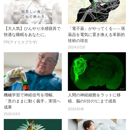
【大人気】ひんやり冷感寝具で
「電子薬」がやってくる—— 医
快適な睡眠をあなたに。
薬品を電気に置き換える革新的
技術の現在
PR(アイリスプラザ)
2024.07.25
機械学習で神経信号を増幅、
人間の神経細胞をラットに移
「意のままに動く義手」実現へ
植、脳の6分の1にまで成長
成果
2022.10.18
2020.03.11