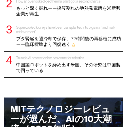
How an overlooked geothermal plant got a second chance
もっと深く掘れ——採算割れの地熱発電所を米新興
企業が再生
Supercooled kidneys have been transplanted into pigs in a “landmark
achievement”
ブタ腎臓を過冷却で保存、 72時間後の再移植に成功
——臨床標準より回復速く
Trump’s AI protectionism has come for robotics
中国製ロボットを締め出す米国、その研究は中国製
で回っている
MITテクノロジーレビュ
ーが選んだ、AIの10大潮