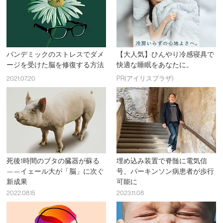
パンデミックのストレスでダメ
【大人気】ひんやり冷感寝具で
ージを受けた脳を修復する方法
快適な睡眠をあなたに。
2021.07.20
PR(アイリスプラザ)
死後1時間のブタの臓器が蘇る
埋め込み装置で脊髄に電気信
——イェール大が「脳」に次ぐ
号、パーキンソン病患者が歩行
新成果
可能に
2022.08.15
2023.11.08