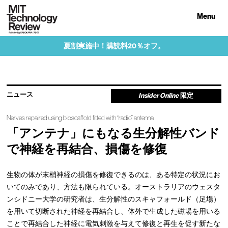
Menu
夏割実施中！購読料20％オフ。
ニュース
Insider Online
限定
Nerves repaired using bioscaffold fitted with “radio” antenna
「アンテナ」にもなる生分解性バンド
で神経を再結合、損傷を修復
生物の体が末梢神経の損傷を修復できるのは、ある特定の状況にお
いてのみであり、方法も限られている。オーストラリアのウェスタ
ンシドニー大学の研究者は、生分解性のスキャフォールド（足場）
を用いて切断された神経を再結合し、体外で生成した磁場を用いる
ことで再結合した神経に電気刺激を与えて修復と再生を促す新たな