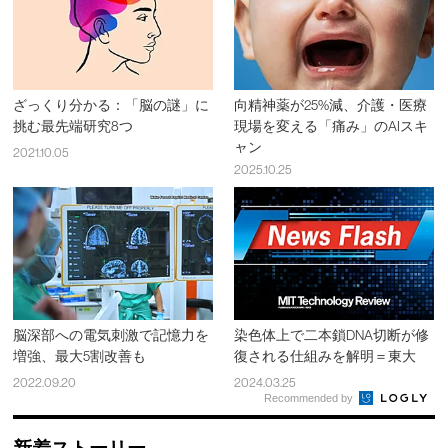
ざっくり分かる：「脳の謎」に
向精神薬が25%減、介護・医療
挑む最先端研究8つ
現場を変える「痛み」のAIスキ
ャン
2021.10.05
2025.10.25
脳深部への電気刺激で記憶力を
染色体上で二本鎖DNA切断が修
増強、最大5割改善も
復される仕組みを解明＝東大
2022.09.20
2024.03.25
Recommended by