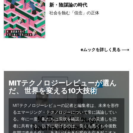
新・陰謀論の時代
社会を蝕む「信念」の正体
eムックを詳しく見る
MITテクノロジーレビューが選ん
だ、 世界を変える10大技術
MITテクノロジーレビューの記者と編集者は、未来を形作
るエマージング・テクノロジーについて常に議論してい
る。年に一度、私たちは現状を確認し、その見通しを読
者に共有する。以下に挙げるのは、良くも悪くも今後数