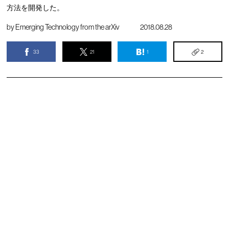
方法を開発した。
by
Emerging Technology from the arXiv
2018.08.28
33
21
1
2