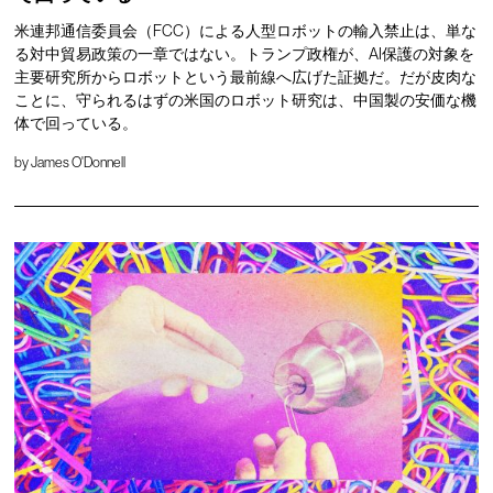
米連邦通信委員会（FCC）による人型ロボットの輸入禁止は、単な
る対中貿易政策の一章ではない。トランプ政権が、AI保護の対象を
主要研究所からロボットという最前線へ広げた証拠だ。だが皮肉な
ことに、守られるはずの米国のロボット研究は、中国製の安価な機
体で回っている。
by
James O'Donnell